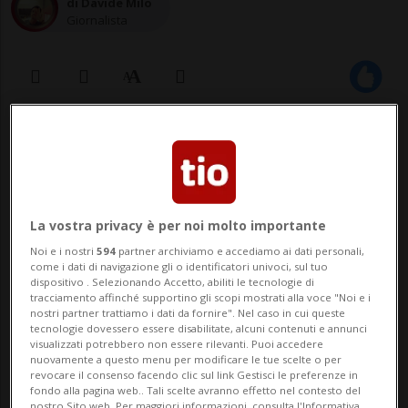
di Davide Milo
Giornalista
04 dic 2024 - 06:30
Aggiornamento 12:22
La vostra privacy è per noi molto importante
Noi e i nostri
594
partner archiviamo e accediamo ai dati personali,
come i dati di navigazione gli o identificatori univoci, sul tuo
dispositivo . Selezionando Accetto, abiliti le tecnologie di
tracciamento affinché supportino gli scopi mostrati alla voce "Noi e i
LUGANO - Dalla fine del mese appena
nostri partner trattiamo i dati da fornire". Nel caso in cui queste
tecnologie dovessero essere disabilitate, alcuni contenuti e annunci
trascorso, Paola Nurnberg non è più volto
visualizzati potrebbero non essere rilevanti. Puoi accedere
nuovamente a questo menu per modificare le tue scelte o per
e voce dell'informazione della Rsi.
revocare il consenso facendo clic sul link Gestisci le preferenze in
fondo alla pagina web.. Tali scelte avranno effetto nel contesto del
nostro Sito web. Per maggiori informazioni, consulta l'Informativa