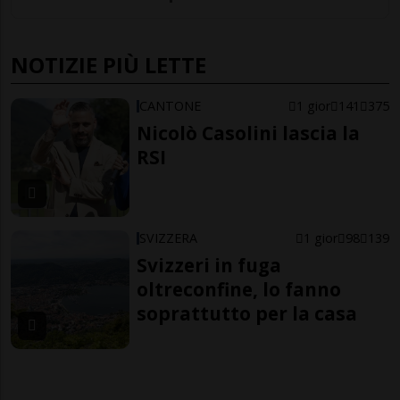
NOTIZIE PIÙ LETTE
CANTONE
1 gior
141
375
Nicolò Casolini lascia la
RSI
SVIZZERA
1 gior
98
139
Svizzeri in fuga
oltreconfine, lo fanno
soprattutto per la casa