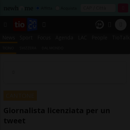
Affitta
Acquista
News
Sport
Focus
Agenda
LAC
People
TioTalk
TICINO
SVIZZERA
DAL MONDO
CANTONE
Giornalista licenziata per un
tweet