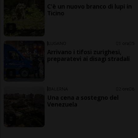
C'è un nuovo branco di lupi in
Ticino
LUGANO
1 ora
5
Arrivano i tifosi zurighesi,
preparatevi ai disagi stradali
BALERNA
2 ore
6
Una cena a sostegno del
Venezuela