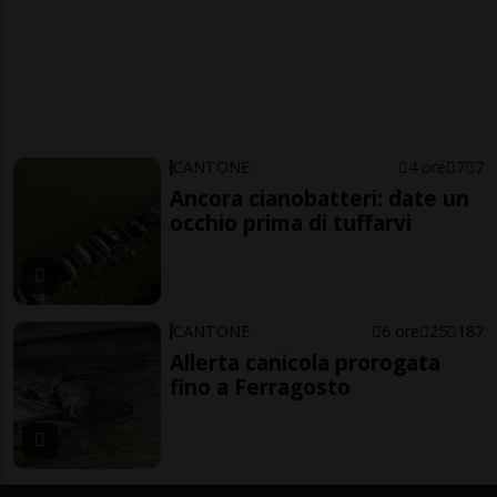
CANTONE
4 ore
7
7
Ancora cianobatteri: date un
occhio prima di tuffarvi
CANTONE
6 ore
25
187
Allerta canicola prorogata
fino a Ferragosto