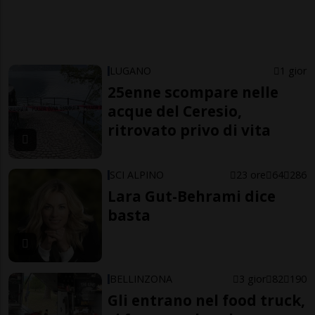
LUGANO
1 gior
25enne scompare nelle
acque del Ceresio,
ritrovato privo di vita
SCI ALPINO
23 ore
64
286
Lara Gut-Behrami dice
basta
BELLINZONA
3 gior
82
190
Gli entrano nel food truck,