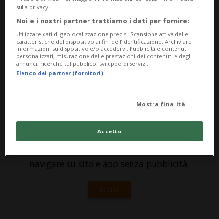
Licenziata, secondo alcune voci, per un
sulla privacy.
tweet postato sulla nota piattaforma del
Noi e i nostri partner trattiamo i dati per fornire:
magnate dell'hi-tech Elon Musk. Voci...
Utilizzare dati di geolocalizzazione precisi. Scansione attiva delle
caratteristiche del dispositivo ai fini dell’identificazione. Archiviare
informazioni su dispositivo e/o accedervi. Pubblicità e contenuti
conferma...
personalizzati, misurazione delle prestazioni dei contenuti e degli
annunci, ricerche sul pubblico, sviluppo di servizi.
Elenco dei partner (fornitori)
🔐 Sblocca il nostro archivio
esclusivo!
Mostra finalità
Sottoscrivi un abbonamento
Archivio
per
Accetto
leggere questo articolo, oppure scegli
MyTioAbo
per accedere all'archivio e
navigare su sito e app senza pubblicità.
ACCEDI