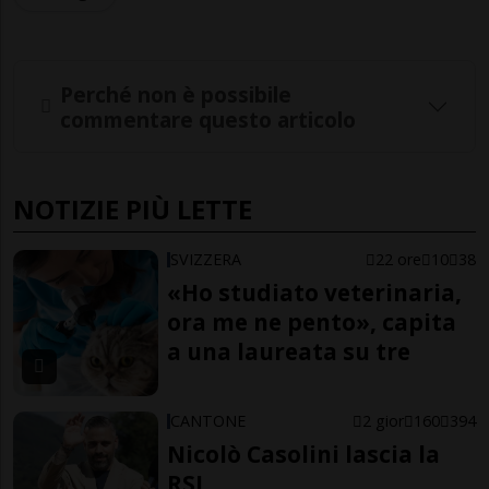
Perché non è possibile
commentare questo articolo
NOTIZIE PIÙ LETTE
SVIZZERA
22 ore
10
38
«Ho studiato veterinaria,
ora me ne pento», capita
a una laureata su tre
CANTONE
2 gior
160
394
Nicolò Casolini lascia la
RSI