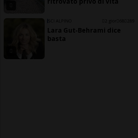
ritrovato privo di vita
SCI ALPINO
2 gior
68
289
Lara Gut-Behrami dice
basta