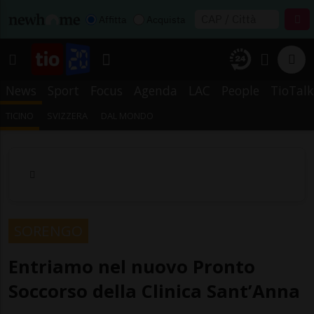
Affitta
Acquista
News
Sport
Focus
Agenda
LAC
People
TioTalk
TICINO
SVIZZERA
DAL MONDO
SORENGO
Entriamo nel nuovo Pronto
Soccorso della Clinica Sant’Anna