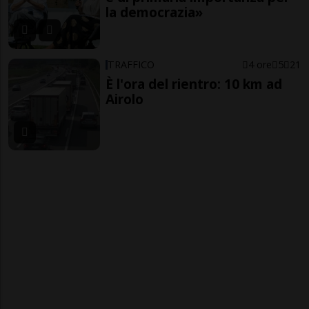
la democrazia»
TRAFFICO
4 ore
5
21
È l'ora del rientro: 10 km ad
Airolo