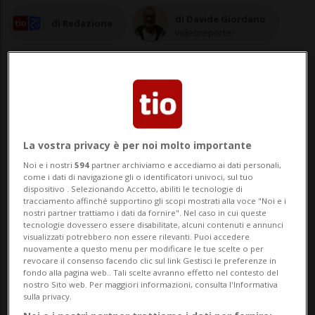
di Davide Giordano
di Redazione
videoreporter
21 ott 2024 - 19:03
La vostra privacy è per noi molto importante
Aggiornamento 22 ott 2024 - 09:20
Noi e i nostri
594
partner archiviamo e accediamo ai dati personali,
come i dati di navigazione gli o identificatori univoci, sul tuo
dispositivo . Selezionando Accetto, abiliti le tecnologie di
tracciamento affinché supportino gli scopi mostrati alla voce "Noi e i
nostri partner trattiamo i dati da fornire". Nel caso in cui queste
tecnologie dovessero essere disabilitate, alcuni contenuti e annunci
visualizzati potrebbero non essere rilevanti. Puoi accedere
nuovamente a questo menu per modificare le tue scelte o per
revocare il consenso facendo clic sul link Gestisci le preferenze in
fondo alla pagina web.. Tali scelte avranno effetto nel contesto del
SORENGO - Da oggi la Clinica Sant'Anna di
nostro Sito web. Per maggiori informazioni, consulta l'Informativa
sulla privacy.
Sorengo sarà dotata di un nuovo Pronto