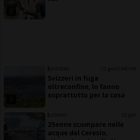
SVIZZERA
2 gior
104
142
Svizzeri in fuga
oltreconfine, lo fanno
soprattutto per la casa
LUGANO
2 gior
25enne scompare nelle
acque del Ceresio,