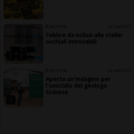
CANTONE
2 ore
9
7
Febbre da eclissi alle stelle:
occhiali introvabili
CANTONE
2 ore
1
7
Aperta un'indagine per
l'omicidio del geologo
ticinese