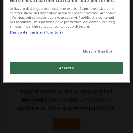
Noi e i nostri partner trattiamo i dati per fornire:
Soccorso. Sarà aperto alla popolazione
Utilizzare dati di geolocalizzazione precisi. Scansione attiva delle
caratteristiche del dispositivo ai fini dell’identificazione. Archiviare
informazioni su dispositivo e/o accedervi. Pubblicità e contenuti
dalle 8.00 alle 18.00 nei giorni feriali, e
personalizzati, misurazione delle prestazioni dei contenuti e degli
annunci, ricerche sul pubblico, sviluppo di servizi.
dalle 9.00 alle 17.00 durante il sabato e la
Elenco dei partner (fornitori)
domenica. Diretto dalla dottoressa Laur...
Mostra finalità
🔐 Sblocca il nostro archivio
Accetto
esclusivo!
Sottoscrivi un abbonamento
Archivio
per
leggere questo articolo, oppure scegli
MyTioAbo
per accedere all'archivio e
navigare su sito e app senza pubblicità.
ACCEDI