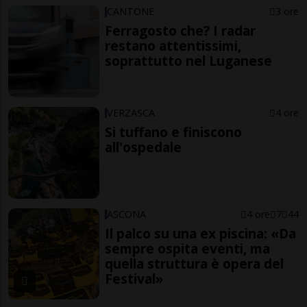
CANTONE
3 ore
Ferragosto che? I radar
restano attentissimi,
soprattutto nel Luganese
VERZASCA
4 ore
Si tuffano e finiscono
all'ospedale
ASCONA
4 ore
7
44
Il palco su una ex piscina: «Da
sempre ospita eventi, ma
quella struttura è opera del
Festival»