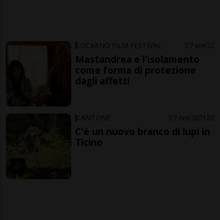
LOCARNO FILM FESTIVAL
7 ore
2
Mastandrea e l'isolamento
come forma di protezione
dagli affetti
CANTONE
7 ore
8
120
C'è un nuovo branco di lupi in
Ticino