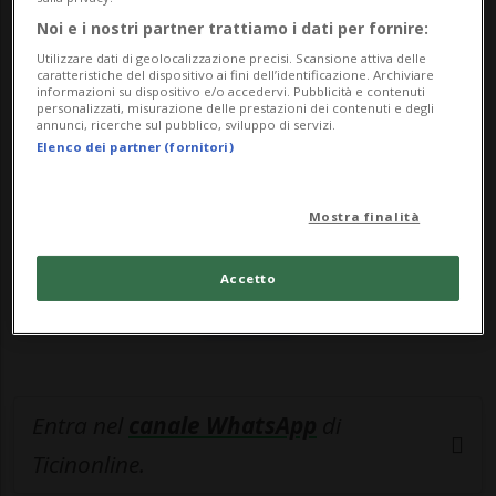
sua auto e...
Noi e i nostri partner trattiamo i dati per fornire:
Utilizzare dati di geolocalizzazione precisi. Scansione attiva delle
🔐 Sblocca il nostro archivio
caratteristiche del dispositivo ai fini dell’identificazione. Archiviare
informazioni su dispositivo e/o accedervi. Pubblicità e contenuti
esclusivo!
personalizzati, misurazione delle prestazioni dei contenuti e degli
annunci, ricerche sul pubblico, sviluppo di servizi.
Elenco dei partner (fornitori)
Sottoscrivi un abbonamento
Archivio
per
leggere questo articolo, oppure scegli
Mostra finalità
MyTioAbo
per accedere all'archivio e
navigare su sito e app senza pubblicità.
Accetto
ACCEDI
Entra nel
canale WhatsApp
di
Ticinonline.