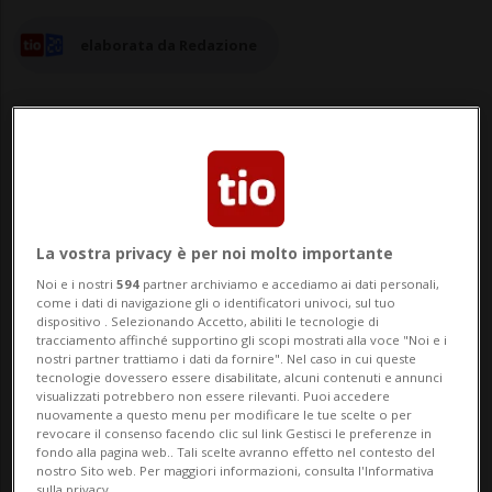
elaborata da Redazione
21 mar 2024 - 20:33
La vostra privacy è per noi molto importante
BELLINZONA - Arriva una presa di
Noi e i nostri
594
partner archiviamo e accediamo ai dati personali,
posizione da parte di Renzo Galfetti,
come i dati di navigazione gli o identificatori univoci, sul tuo
dispositivo . Selezionando Accetto, abiliti le tecnologie di
l'avvocato del consigliere di Stato Norman
tracciamento affinché supportino gli scopi mostrati alla voce "Noi e i
nostri partner trattiamo i dati da fornire". Nel caso in cui queste
Gobbi, in merito ai dettagli forniti nella
tecnologie dovessero essere disabilitate, alcuni contenuti e annunci
visualizzati potrebbero non essere rilevanti. Puoi accedere
serata di giovedì dalla Rsi riguardo
nuovamente a questo menu per modificare le tue scelte o per
revocare il consenso facendo clic sul link Gestisci le preferenze in
all’incidente stradale che ha coinvolto la
fondo alla pagina web.. Tali scelte avranno effetto nel contesto del
nostro Sito web. Per maggiori informazioni, consulta l'Informativa
sulla privacy.