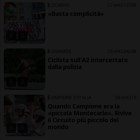
LOCARNO
2 ore
13
66
«Basta complicità»
LUGANESE
5 ore
24
68
Ciclista sull'A2 intercettato
dalla polizia
CAMPIONE D'ITALIA
6 ore
15
Quando Campione era la
«piccola Montecarlo». Rivive
il Circuito più piccolo del
mondo