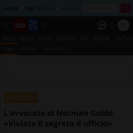
Affitta
Acquista
News
Sport
Focus
Agenda
LAC
People
TioTalk
TICINO
SVIZZERA
DAL MONDO
CANTONE
L'avvocato di Norman Gobbi:
«Violato il segreto d'ufficio»