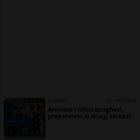
LUGANO
7 ore
24
68
Arrivano i tifosi zurighesi,
preparatevi ai disagi stradali