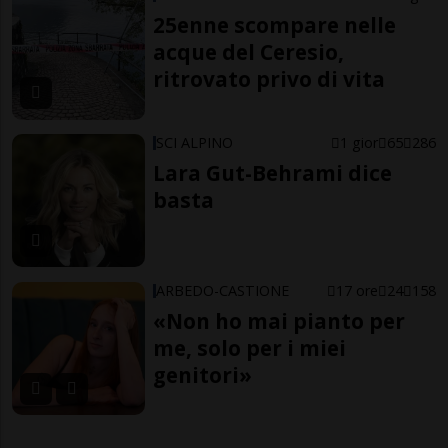
25enne scompare nelle
acque del Ceresio,
ritrovato privo di vita
SCI ALPINO
1 gior
65
286
Lara Gut-Behrami dice
basta
ARBEDO-CASTIONE
17 ore
24
158
«Non ho mai pianto per
me, solo per i miei
genitori»