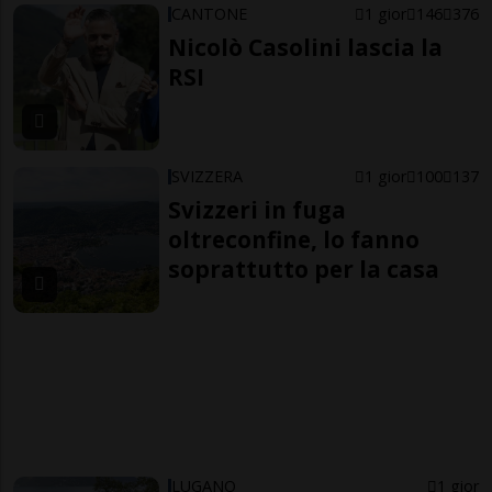
CANTONE
1 gior
146
376
Nicolò Casolini lascia la
RSI
SVIZZERA
1 gior
100
137
Svizzeri in fuga
oltreconfine, lo fanno
soprattutto per la casa
LUGANO
1 gior