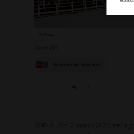
Ti-Press
Fonte FFS
elaborata da Redazione
BERNA - Dal 2 marzo 2024, nella g