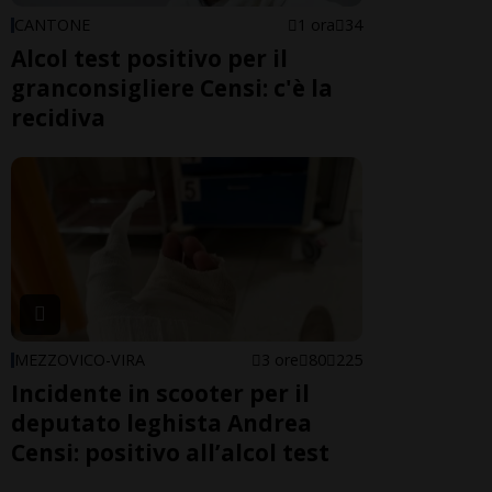
CANTONE
1 ora
34
Alcol test positivo per il
granconsigliere Censi: c'è la
recidiva
MEZZOVICO-VIRA
3 ore
80
225
Incidente in scooter per il
deputato leghista Andrea
Censi: positivo all’alcol test