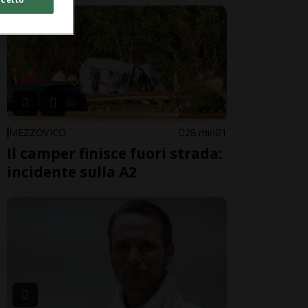
MEZZOVICO
28 min
1
Il camper finisce fuori strada:
incidente sulla A2