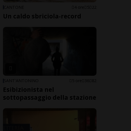
CANTONE
4 ore
5
22
Un caldo sbriciola-record
SANT'ANTONINO
5 ore
36
82
Esibizionista nel
sottopassaggio della stazione