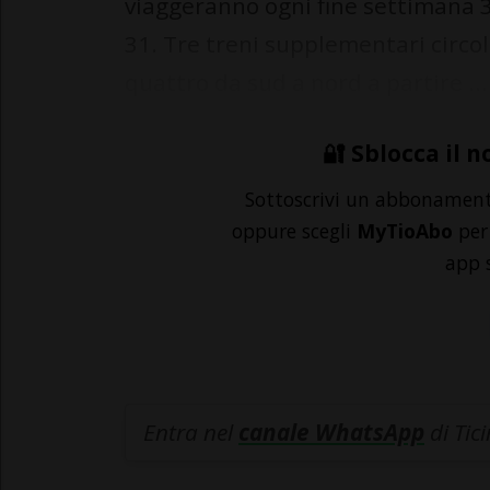
viaggeranno ogni fine settimana 38
31. Tre treni supplementari circo
quattro da sud a nord a partire ...
🔐 Sblocca il n
Sottoscrivi un abbonamen
oppure scegli
MyTioAbo
per 
app 
Entra nel
canale WhatsApp
di Tic