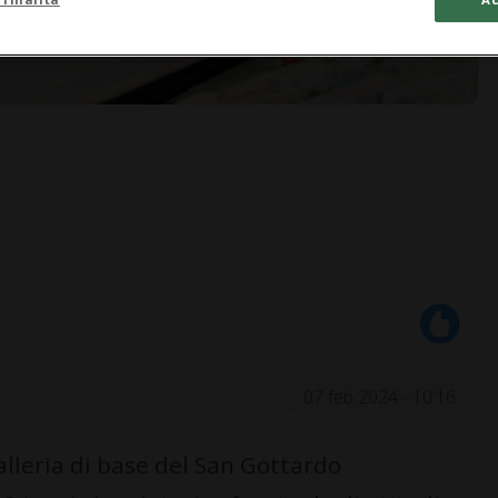
07 feb 2024 - 10:16
alleria di base del San Gottardo