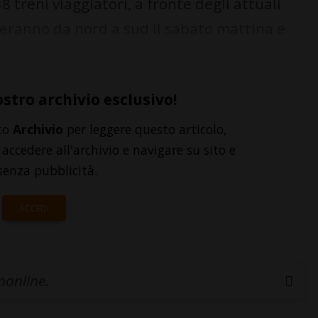
 treni viaggiatori, a fronte degli attuali
leranno da nord a sud il sabato mattina e
ostro archivio esclusivo!
to
Archivio
per leggere questo articolo,
accedere all'archivio e navigare su sito e
senza pubblicità.
ACCEDI
inonline.