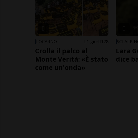
LOCARNO
1 gior
128
SCI ALPI
Crolla il palco al
Lara G
Monte Verità: «È stato
dice b
come un'onda»