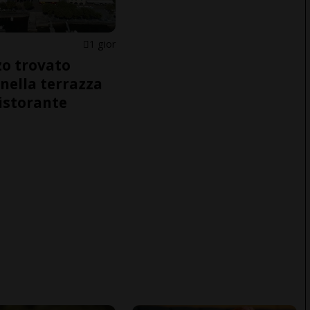
1 gior
o trovato
nella terrazza
ristorante