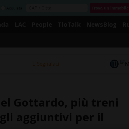
Acquista
nda
LAC
People
TioTalk
NewsBlog
R
Segnalaci
del Gottardo, più treni
li aggiuntivi per il