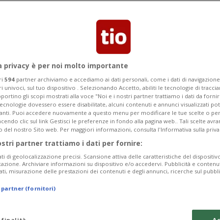
nerdì, sarà prevista una partenza del
izzera tedesca.
a privacy è per noi molto importante
ri
594
partner archiviamo e accediamo ai dati personali, come i dati di navigazione 
ri univoci, sul tuo dispositivo . Selezionando Accetto, abiliti le tecnologie di tracc
portino gli scopi mostrati alla voce "Noi e i nostri partner trattiamo i dati da fornir
tecnologie dovessero essere disabilitate, alcuni contenuti e annunci visualizzati 
vanti. Puoi accedere nuovamente a questo menu per modificare le tue scelte o per
endo clic sul link Gestisci le preferenze in fondo alla pagina web.. Tali scelte avr
o del nostro Sito web. Per maggiori informazioni, consulta l'Informativa sulla priva
ostri partner trattiamo i dati per fornire:
ati di geolocalizzazione precisi. Scansione attiva delle caratteristiche del dispositivo 
icazione. Archiviare informazioni su dispositivo e/o accedervi. Pubblicità e contenu
ati, misurazione delle prestazioni dei contenuti e degli annunci, ricerche sul pubbl
 partner (fornitori)
 finalità
Ac