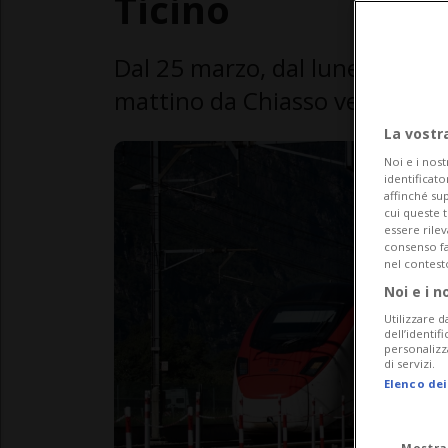
Ticino
Dal 25 marzo, dal lunedì al ve
mattino da Chiasso verso la Sv
La vostr
Noi e i nost
identificato
affinché sup
cui queste 
essere rile
consenso fac
nel contest
Noi e i n
Utilizzare d
dell’identif
personalizz
di servizi.
Elenco dei
Mostra