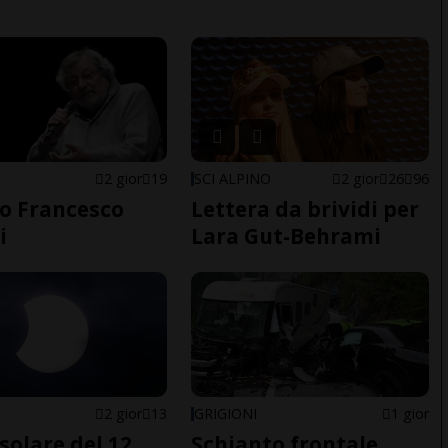
2 gior
19
SCI ALPINO
2 gior
26
96
o Francesco
Lettera da brividi per
i
Lara Gut-Behrami
E
2 gior
13
GRIGIONI
1 gior
 solare del 12
Schianto frontale