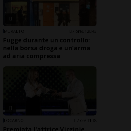
MURALTO
7 ore
12
43
Fugge durante un controllo:
nella borsa droga e un’arma
ad aria compressa
LOCARNO
7 ore
1
8
Premiata l'attrice Virginie