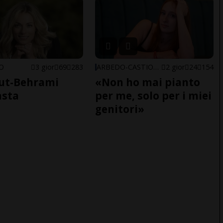
NO
3 gior
69
283
ARBEDO-CASTIONE
2 gior
24
154
ut-Behrami
«Non ho mai pianto
asta
per me, solo per i miei
genitori»