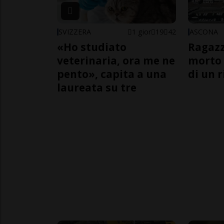
SVIZZERA
1 gior
19
42
ASCONA
«Ho studiato
Ragazz
veterinaria, ora me ne
morto 
pento», capita a una
di un 
laureata su tre