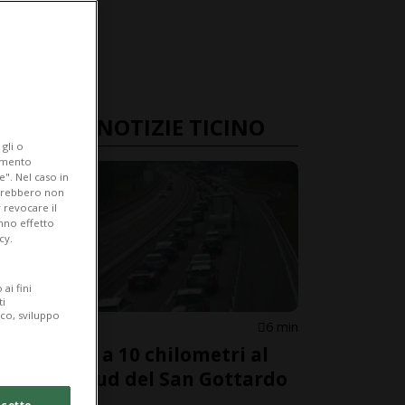
ULTIME NOTIZIE TICINO
gli o
iamento
e". Nel caso in
potrebbero non
 revocare il
anno effetto
cy.
ai fini
ti
ico, sviluppo
AIROLO
6 min
Code fino a 10 chilometri al
portale sud del San Gottardo
cetto