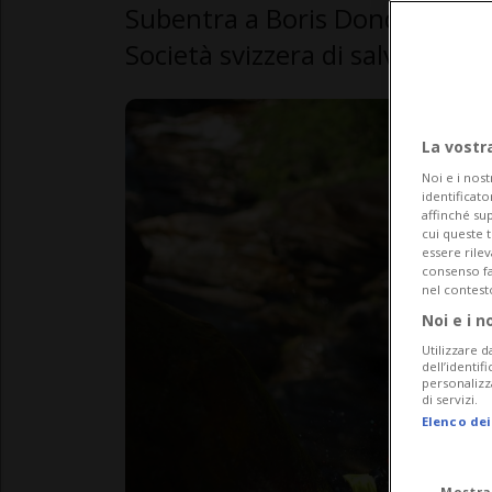
Subentra a Boris Donda, rappr
Società svizzera di salvataggio
La vostr
Noi e i nost
identificato
affinché sup
cui queste 
essere rile
consenso fac
nel contest
Noi e i n
Utilizzare d
dell’identif
personalizz
di servizi.
Elenco dei
Mostra