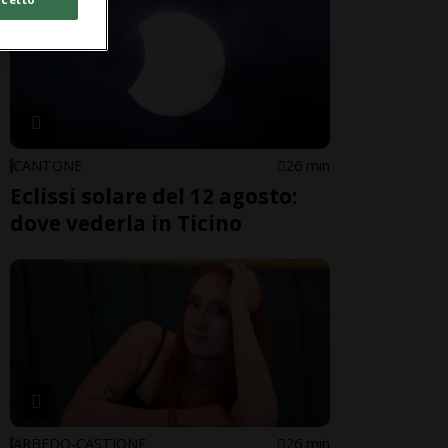
CANTONE
26 min
Eclissi solare del 12 agosto:
dove vederla in Ticino
ARBEDO-CASTIONE
26 min