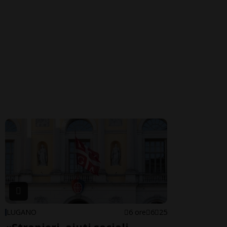
LUGANO
6 ore
6
25