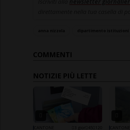
Iscriviti alla
newsletter giornalier
direttamente nella tua casella di p
anna nizzola
dipartimento istituzioni
COMMENTI
NOTIZIE PIÙ LETTE
CANTONE
3 gior
45
120
CANTON