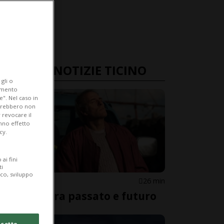
ULTIME NOTIZIE TICINO
gli o
iamento
e". Nel caso in
potrebbero non
 revocare il
anno effetto
cy.
ai fini
ti
ico, sviluppo
LOCARNO
26 min
Sguardi tra passato e futuro
cetto