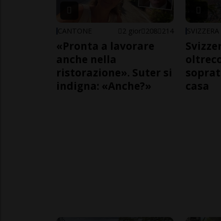
CANTONE
2 gior
208
214
SVIZZERA
«Pronta a lavorare
Svizzer
anche nella
oltrec
ristorazione». Suter si
soprat
indigna: «Anche?»
casa