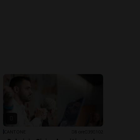
CANTONE
8 ore
39
102