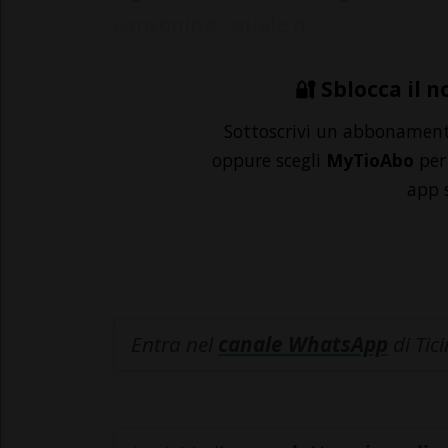
canyoning - quale n...
🔐 Sblocca il n
Sottoscrivi un abbonamen
oppure scegli
MyTioAbo
per 
app 
Entra nel
canale WhatsApp
di Tic