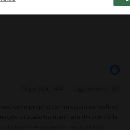
04 gen 2024 - 14:48
Aggiornamento 18:41
novo delle proprie commissioni consultive
nsiglio di Stato ha nominato di recente la
 di diverse associazioni nazionali del