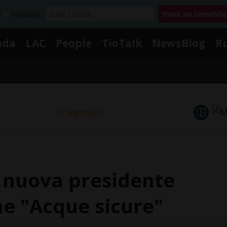
Acquista
nda
LAC
People
TioTalk
NewsBlog
R
Segnalaci
a nuova presidente
e "Acque sicure"