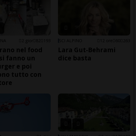
ONA
2 gior
82
193
SCI ALPINO
12 ore
60
263
trano nel food
Lara Gut-Behrami
 si fanno un
dice basta
ger e poi
no tutto con
tore