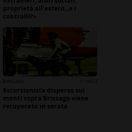
«Stranieri, aiuti sociali,
proprietà all'estero...e i
controlli?»
BRISSAGO
7 ore
2
Escursionista disperso sui
monti sopra Brissago viene
recuperato in serata