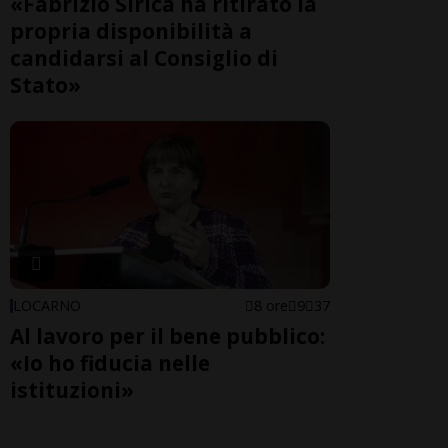
«Fabrizio Sirica ha ritirato la
propria disponibilità a
candidarsi al Consiglio di
Stato»
LOCARNO
8 ore
9
37
Al lavoro per il bene pubblico:
«Io ho fiducia nelle
istituzioni»