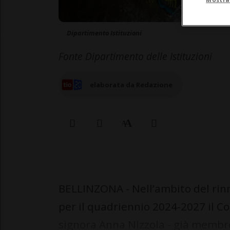
Dipartimento Istituzioni
Fonte Dipartimento delle Istituzioni
elaborata da Redazione
BELLINZONA - Nell’ambito del rin
per il quadriennio 2024-2027 il Co
signora Anna Nizzola - già membro