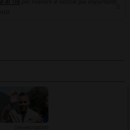
a di Tio
per ricevere le notizie più importanti
osta.
E
16 ore
103
337