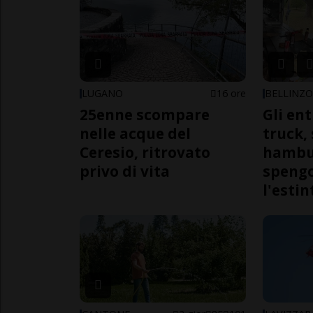
LUGANO
16 ore
BELLINZ
25enne scompare
Gli en
nelle acque del
truck,
Ceresio, ritrovato
hambur
privo di vita
spengo
l'estin