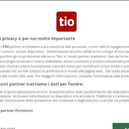
esentante della Regione sud della
, dopo otto anni di presidenza.
a privacy è per noi molto importante
ri
594
partner archiviamo e accediamo ai dati personali, come i dati di navigazione 
ri univoci, sul tuo dispositivo . Selezionando Accetto, abiliti le tecnologie di tracc
portino gli scopi mostrati alla voce "Noi e i nostri partner trattiamo i dati da fornir
tecnologie dovessero essere disabilitate, alcuni contenuti e annunci visualizzati 
vanti. Puoi accedere nuovamente a questo menu per modificare le tue scelte o per
endo clic sul link Gestisci le preferenze in fondo alla pagina web.. Tali scelte avr
o del nostro Sito web. Per maggiori informazioni, consulta l'Informativa sulla priva
ostri partner trattiamo i dati per fornire:
ati di geolocalizzazione precisi. Scansione attiva delle caratteristiche del dispositivo 
icazione. Archiviare informazioni su dispositivo e/o accedervi. Pubblicità e contenu
ati, misurazione delle prestazioni dei contenuti e degli annunci, ricerche sul pubbl
 partner (fornitori)
 finalità
Ac