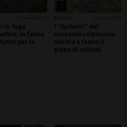
19 ore
85
137
CONFINE
3 gior
10
37
i in fuga
I "furbetti" del
onfine, lo fanno
contante colpiscono
tutto per la
ancora e fanno il
pieno di milioni