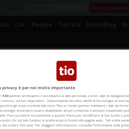
Acquista
nda
LAC
People
TioTalk
NewsBlog
R
Segnalaci
Notizie su Anna Nizzola
a privacy è per noi molto importante
ri
594
partner archiviamo e accediamo ai dati personali, come i dati di navigazione 
ri univoci, sul tuo dispositivo . Selezionando Accetto, abiliti le tecnologie di tracc
portino gli scopi mostrati alla voce "Noi e i nostri partner trattiamo i dati da fornir
Segui le notizie e gli approfondimenti su Anna Nizzola
tecnologie dovessero essere disabilitate, alcuni contenuti e annunci visualizzati 
vanti. Puoi accedere nuovamente a questo menu per modificare le tue scelte o per
endo clic sul link Gestisci le preferenze in fondo alla pagina web.. Tali scelte avr
o del nostro Sito web. Per maggiori informazioni, consulta l'Informativa sulla priva