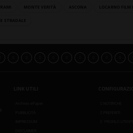
HRAMI
MONTE VERITÀ
ASCONA
LOCARNO FILM 
TE STRADALE
LINK UTILI
CONFIGURAZI
Archivio ePaper
NOTIFICHE
i
PUBBLICITÀ
PREFERITI
IMPRESSUM
PROFILO UTENT
DISCLAIMER