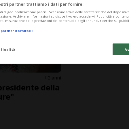
ostri partner trattiamo i dati per fornire:
ati di geolocalizzazione precisi. Scansione attiva delle caratteristiche del dispositivo 
icazione. Archiviare informazioni su dispositivo e/o accedervi. Pubblicità e contenu
ati, misurazione delle prestazioni dei contenuti e degli annunci, ricerche sul pubbl
 partner (fornitori)
 finalità
Ac
2 anni
presidente della
ure"