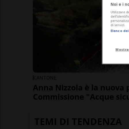
Noi e i n
Utilizzare d
dell’identif
personalizz
di servizi.
Elenco dei
Mostra
CANTONE
Anna Nizzola è la nuova 
Commissione "Acque sic
TEMI DI TENDENZA