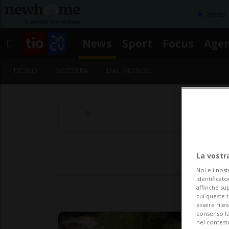
Affitta
News
Sport
Focus
Age
TICINO
SVIZZERA
DAL MONDO
La vostr
Noi e i nost
identificato
affinché sup
cui queste 
essere rile
consenso fac
nel contest