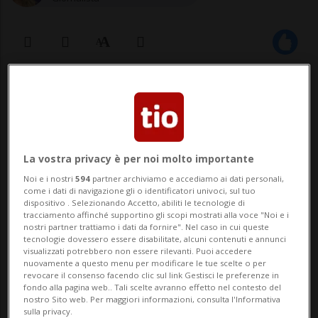
15 feb 2023 - 08:58
PARADISO - La Catena della Solidarietà può
contare su un nuovo contributo. Il
La vostra privacy è per noi molto importante
Municipio di Paradiso ha infatti deciso di
Noi e i nostri
594
partner archiviamo e accediamo ai dati personali,
come i dati di navigazione gli o identificatori univoci, sul tuo
devolvere 5'000 franchi in favore delle
dispositivo . Selezionando Accetto, abiliti le tecnologie di
tracciamento affinché supportino gli scopi mostrati alla voce "Noi e i
popolazioni di Siria e Turchia colpite dal
nostri partner trattiamo i dati da fornire". Nel caso in cui queste
tecnologie dovessero essere disabilitate, alcuni contenuti e annunci
terremoto di lunedì scors...
visualizzati potrebbero non essere rilevanti. Puoi accedere
nuovamente a questo menu per modificare le tue scelte o per
revocare il consenso facendo clic sul link Gestisci le preferenze in
fondo alla pagina web.. Tali scelte avranno effetto nel contesto del
🔐 Sblocca il nostro archivio
nostro Sito web. Per maggiori informazioni, consulta l'Informativa
sulla privacy.