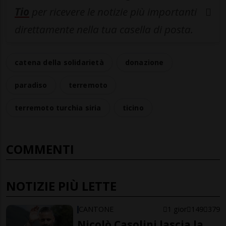
Tio
per ricevere le notizie più importanti
direttamente nella tua casella di posta.
catena della solidarietà
donazione
paradiso
terremoto
terremoto turchia siria
ticino
COMMENTI
NOTIZIE PIÙ LETTE
CANTONE
1 gior
149
379
Nicolò Casolini lascia la