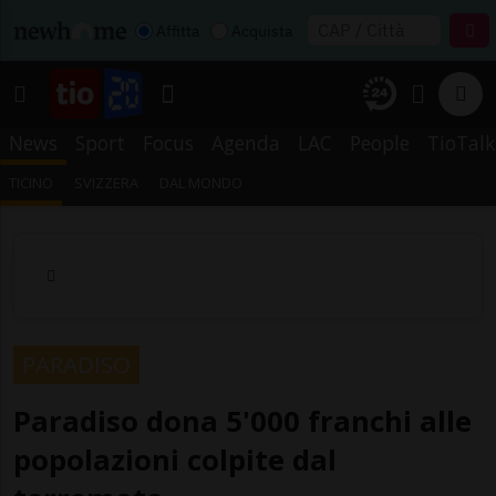
Affitta
Acquista
News
Sport
Focus
Agenda
LAC
People
TioTalk
TICINO
SVIZZERA
DAL MONDO
PARADISO
Paradiso dona 5'000 franchi alle
popolazioni colpite dal