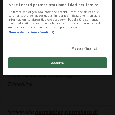
esclusivo!
Noi e i nostri partner trattiamo i dati per fornire:
Utilizzare dati di geolocalizzazione precisi. Scansione attiva delle
Sottoscrivi un abbonamento
Archivio
per
caratteristiche del dispositivo ai fini dell’identificazione. Archiviare
leggere questo articolo, oppure scegli
informazioni su dispositivo e/o accedervi. Pubblicità e contenuti
personalizzati, misurazione delle prestazioni dei contenuti e degli
MyTioAbo
per accedere all'archivio e
annunci, ricerche sul pubblico, sviluppo di servizi.
Elenco dei partner (fornitori)
navigare su sito e app senza pubblicità.
Mostra finalità
ACCEDI
Accetto
Entra nel
canale WhatsApp
di
Ticinonline.
Iscriviti alla
newsletter giornaliera di