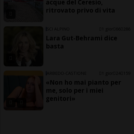
acque del Ceresio,
ritrovato privo di vita
SCI ALPINO
1 gior
66
286
Lara Gut-Behrami dice
basta
ARBEDO-CASTIONE
1 gior
24
159
«Non ho mai pianto per
me, solo per i miei
genitori»