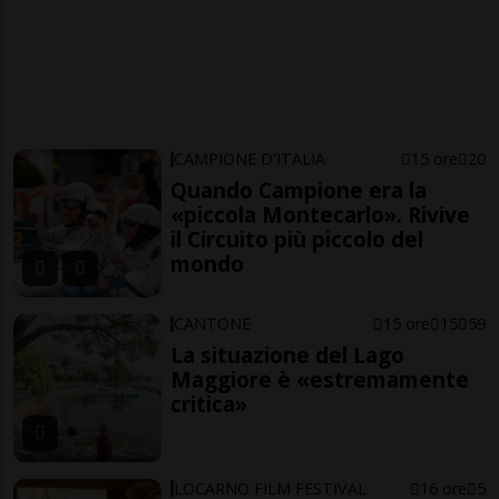
CAMPIONE D'ITALIA
15 ore
20
Quando Campione era la
«piccola Montecarlo». Rivive
il Circuito più piccolo del
mondo
CANTONE
15 ore
15
59
La situazione del Lago
Maggiore è «estremamente
critica»
LOCARNO FILM FESTIVAL
16 ore
5