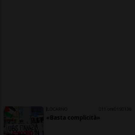
LOCARNO
11 ore
19
138
«Basta complicità»