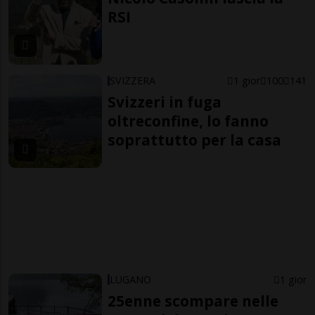
RSI
SVIZZERA
1 gior
100
141
Svizzeri in fuga
oltreconfine, lo fanno
soprattutto per la casa
LUGANO
1 gior
25enne scompare nelle