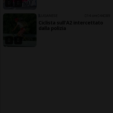
LUGANESE
14 ore
44
89
Ciclista sull'A2 intercettato
dalla polizia