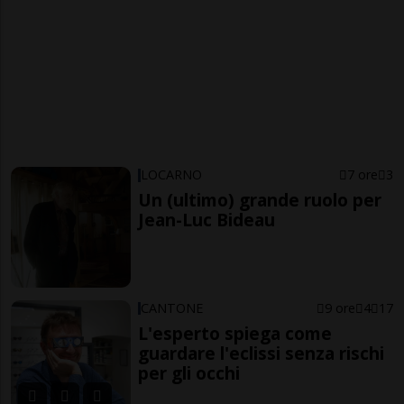
LOCARNO
7 ore
3
Un (ultimo) grande ruolo per
Jean-Luc Bideau
CANTONE
9 ore
4
17
L'esperto spiega come
guardare l'eclissi senza rischi
per gli occhi