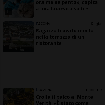
ora me ne pento», capita
a una laureata su tre
ASCONA
1 gior
Ragazzo trovato morto
nella terrazza di un
ristorante
LOCARNO
1 gior
128
Crolla il palco al Monte
Verità: «È stato come