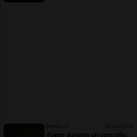
MURALTO
6 ore
11
42
Fugge durante un controllo: