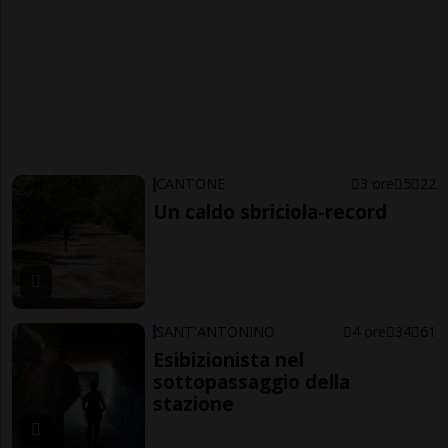
CANTONE
3 ore
5
22
Un caldo sbriciola-record
SANT'ANTONINO
4 ore
34
61
Esibizionista nel
sottopassaggio della
stazione