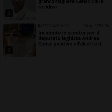
granconsigliere Censi: c'è la
recidiva
MEZZOVICO-VIRA
3 ore
75
170
Incidente in scooter per il
deputato leghista Andrea
Censi: positivo all’alcol test