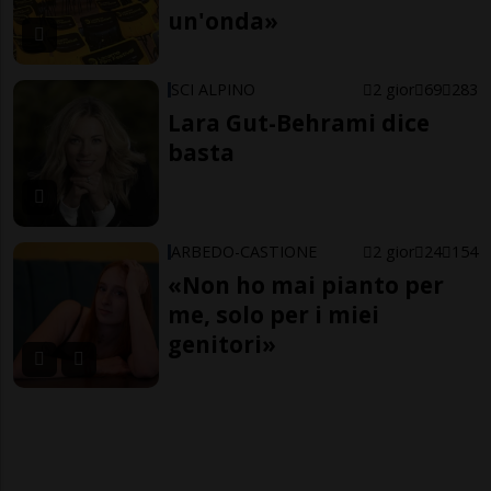
un'onda»
SCI ALPINO
2 gior
69
283
Lara Gut-Behrami dice
basta
ARBEDO-CASTIONE
2 gior
24
154
«Non ho mai pianto per
me, solo per i miei
genitori»