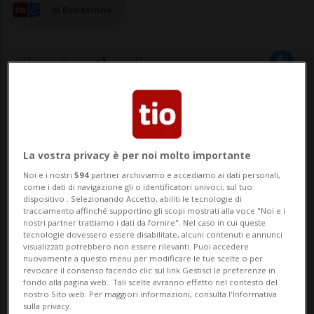
di Redazione
12 dic 2022 - 14:38
BELLINZONA - Ha suscitato sicuramente
La vostra privacy è per noi molto importante
interesse la Campagna mondiale
Noi e i nostri
594
partner archiviamo e accediamo ai dati personali,
come i dati di navigazione gli o identificatori univoci, sul tuo
denominata “16 giorni di attivismo contro
dispositivo . Selezionando Accetto, abiliti le tecnologie di
tracciamento affinché supportino gli scopi mostrati alla voce "Noi e i
la violenza di genere”, coordinata dal
nostri partner trattiamo i dati da fornire". Nel caso in cui queste
tecnologie dovessero essere disabilitate, alcuni contenuti e annunci
Dipartimento delle istituzioni, Divisione
visualizzati potrebbero non essere rilevanti. Puoi accedere
nuovamente a questo menu per modificare le tue scelte o per
della giustizia, che si è svolta p...
revocare il consenso facendo clic sul link Gestisci le preferenze in
fondo alla pagina web.. Tali scelte avranno effetto nel contesto del
nostro Sito web. Per maggiori informazioni, consulta l'Informativa
sulla privacy.