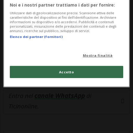
🔐 Sblocca il nostro archivio
Noi e i nostri partner trattiamo i dati per fornire:
esclusivo!
Utilizzare dati di geolocalizzazione precisi. Scansione attiva delle
caratteristiche del dispositivo ai fini dell’identificazione. Archiviare
informazioni su dispositivo e/o accedervi. Pubblicità e contenuti
Sottoscrivi un abbonamento
Archivio
per
personalizzati, misurazione delle prestazioni dei contenuti e degli
annunci, ricerche sul pubblico, sviluppo di servizi.
leggere questo articolo, oppure scegli
Elenco dei partner (fornitori)
MyTioAbo
per accedere all'archivio e
navigare su sito e app senza pubblicità.
Mostra finalità
ACCEDI
Accetto
Entra nel
canale WhatsApp
di
Ticinonline.