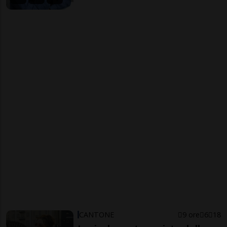
CANTONE
9 ore
6
18