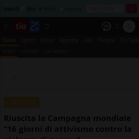
Affitta
Acquista
News
Sport
Focus
Agenda
LAC
People
TioTalk
TICINO
SVIZZERA
DAL MONDO
CANTONE
Riuscita la Campagna mondiale
“16 giorni di attivismo contro la