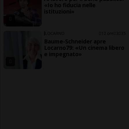
«Io ho fiducia nelle
istituzioni»
LOCARNO
12 ore
3
35
Baume-Schneider apre
Locarno79: «Un cinema libero
e impegnato»