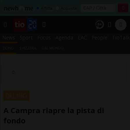
Affitta
Acquista
News
Sport
Focus
Agenda
LAC
People
TioTalk
TICINO
SVIZZERA
DAL MONDO
BLENIO
A Campra riapre la pista di
fondo