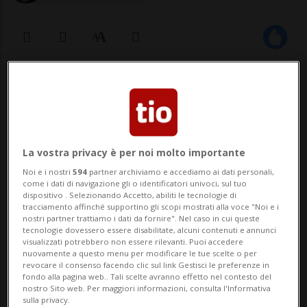
06 dic 2021 - 16:16
BLENIO - A Campra è tutto pronto per
l'inizio della stagione di sci di fondo. Le
La vostra privacy è per noi molto importante
temperature decisamente fredde della
Noi e i nostri
594
partner archiviamo e accediamo ai dati personali,
come i dati di navigazione gli o identificatori univoci, sul tuo
scorsa settimana hanno permesso la
dispositivo . Selezionando Accetto, abiliti le tecnologie di
tracciamento affinché supportino gli scopi mostrati alla voce "Noi e i
produzione di neve sufficiente alla
nostri partner trattiamo i dati da fornire". Nel caso in cui queste
tecnologie dovessero essere disabilitate, alcuni contenuti e annunci
formazione di una pista di ca. 2,5 km.
visualizzati potrebbero non essere rilevanti. Puoi accedere
nuovamente a questo menu per modificare le tue scelte o per
L’apertur...
revocare il consenso facendo clic sul link Gestisci le preferenze in
fondo alla pagina web.. Tali scelte avranno effetto nel contesto del
nostro Sito web. Per maggiori informazioni, consulta l'Informativa
sulla privacy.