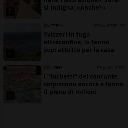
si indigna: «Anche?»
SVIZZERA
20 ore
85
137
Svizzeri in fuga
oltreconfine, lo fanno
soprattutto per la casa
CONFINE
3 gior
10
37
I "furbetti" del contante
colpiscono ancora e fanno
il pieno di milioni