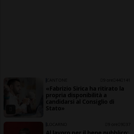
CANTONE
9 ore
44
141
«Fabrizio Sirica ha ritirato la
propria disponibilità a
candidarsi al Consiglio di
Stato»
LOCARNO
9 ore
9
37
Al lavoro per il bene pubblico: