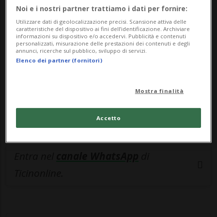
🔐 Sblocca il nostro archivio
Noi e i nostri partner trattiamo i dati per fornire:
esclusivo!
Utilizzare dati di geolocalizzazione precisi. Scansione attiva delle
caratteristiche del dispositivo ai fini dell’identificazione. Archiviare
informazioni su dispositivo e/o accedervi. Pubblicità e contenuti
Sottoscrivi un abbonamento
Archivio
per
personalizzati, misurazione delle prestazioni dei contenuti e degli
annunci, ricerche sul pubblico, sviluppo di servizi.
leggere questo articolo, oppure scegli
Elenco dei partner (fornitori)
MyTioAbo
per accedere all'archivio e
navigare su sito e app senza pubblicità.
Mostra finalità
ACCEDI
Accetto
Entra nel
canale WhatsApp
di
Ticinonline.