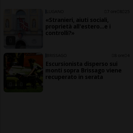
LUGANO
7 ore
8
25
«Stranieri, aiuti sociali,
proprietà all'estero...e i
controlli?»
BRISSAGO
8 ore
4
Escursionista disperso sui
monti sopra Brissago viene
recuperato in serata