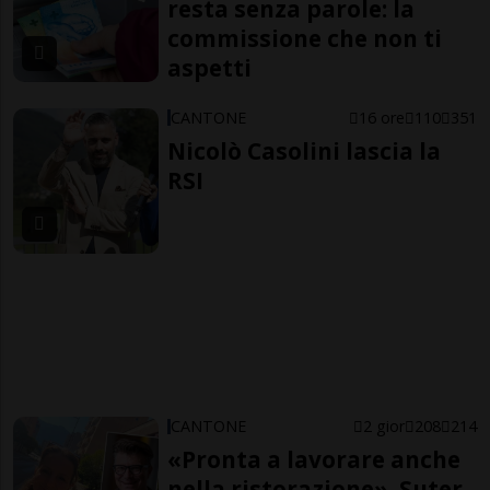
resta senza parole: la
commissione che non ti
aspetti
CANTONE
16 ore
110
351
Nicolò Casolini lascia la
RSI
CANTONE
2 gior
208
214
«Pronta a lavorare anche
nella ristorazione». Suter