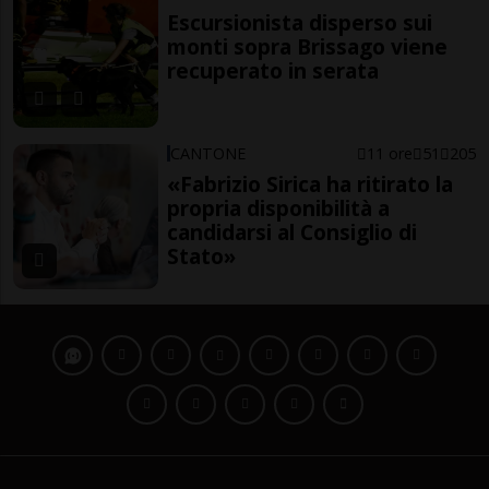
Escursionista disperso sui
monti sopra Brissago viene
recuperato in serata
CANTONE
11 ore
51
205
«Fabrizio Sirica ha ritirato la
propria disponibilità a
candidarsi al Consiglio di
Stato»