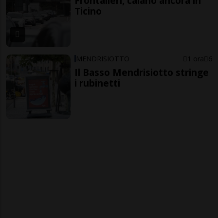
Frontalieri, calano ancora in
Ticino
MENDRISIOTTO
1 ora
6
Il Basso Mendrisiotto stringe
i rubinetti