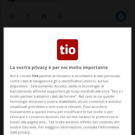
28 lug 2021 - 14:37
LUGANO - A causa della frana che ha
provocato l’interruzione del collegamento
La vostra privacy è per noi molto importante
stradale tra Gandria e il Confine, e la
Noi e i nostri
594
partner archiviamo e accediamo ai dati personali,
come i dati di navigazione gli o identificatori univoci, sul tuo
conseguente chiusura della strada in
dispositivo . Selezionando Accetto, abiliti le tecnologie di
tracciamento affinché supportino gli scopi mostrati alla voce "Noi e i
entrambe le direzioni, SNL e Autorità di
nostri partner trattiamo i dati da fornire". Nel caso in cui queste
tecnologie dovessero essere disabilitate, alcuni contenuti e annunci
Bacino lacuale Ceresio Piano e Ghirla, ha...
visualizzati potrebbero non essere rilevanti. Puoi accedere
nuovamente a questo menu per modificare le tue scelte o per
revocare il consenso facendo clic sul link Gestisci le preferenze in
fondo alla pagina web.. Tali scelte avranno effetto nel contesto del
🔐 Sblocca il nostro archivio
nostro Sito web. Per maggiori informazioni, consulta l'Informativa
sulla privacy.