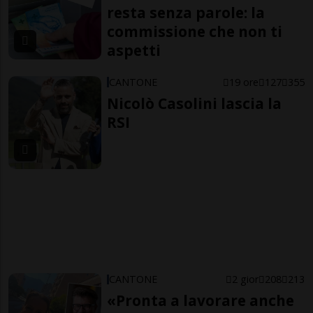
resta senza parole: la
commissione che non ti
aspetti
CANTONE
19 ore
127
355
Nicolò Casolini lascia la
RSI
CANTONE
2 gior
208
213
«Pronta a lavorare anche