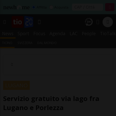
Affitta
Acquista
News
Sport
Focus
Agenda
LAC
People
TioTalk
TICINO
SVIZZERA
DAL MONDO
LUGANO
Servizio gratuito via lago fra
Lugano e Porlezza