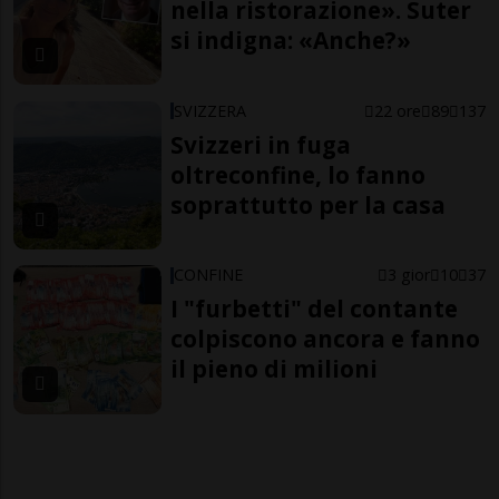
nella ristorazione». Suter
si indigna: «Anche?»
SVIZZERA
22 ore
89
137
Svizzeri in fuga
oltreconfine, lo fanno
soprattutto per la casa
CONFINE
3 gior
10
37
I "furbetti" del contante
colpiscono ancora e fanno
il pieno di milioni