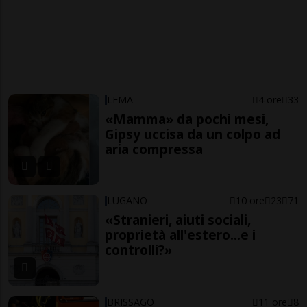
LEMA
4 ore
33
«Mamma» da pochi mesi,
Gipsy uccisa da un colpo ad
aria compressa
LUGANO
10 ore
23
71
«Stranieri, aiuti sociali,
proprietà all'estero...e i
controlli?»
BRISSAGO
11 ore
8