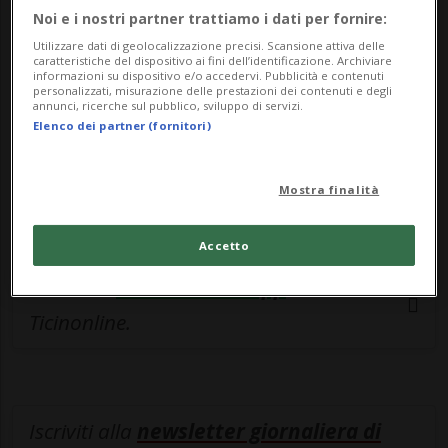
esclusivo!
Noi e i nostri partner trattiamo i dati per fornire:
Sottoscrivi un abbonamento
Archivio
per
Utilizzare dati di geolocalizzazione precisi. Scansione attiva delle
caratteristiche del dispositivo ai fini dell’identificazione. Archiviare
leggere questo articolo, oppure scegli
informazioni su dispositivo e/o accedervi. Pubblicità e contenuti
personalizzati, misurazione delle prestazioni dei contenuti e degli
MyTioAbo
per accedere all'archivio e
annunci, ricerche sul pubblico, sviluppo di servizi.
Elenco dei partner (fornitori)
navigare su sito e app senza pubblicità.
ACCEDI
Mostra finalità
Accetto
Entra nel
canale WhatsApp
di
Ticinonline.
Iscriviti alla
newsletter giornaliera di