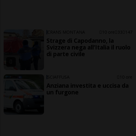
CRANS MONTANA
10 ore
33
147
Strage di Capodanno, la
Svizzera nega all’Italia il ruolo
di parte civile
SCIAFFUSA
10 ore
Anziana investita e uccisa da
un furgone