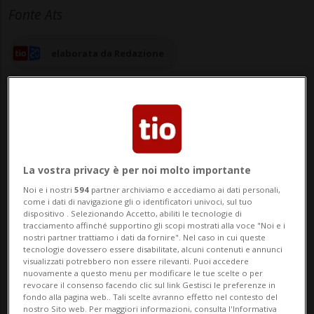
Fonte Ats
elaborata da Redazione
18 nov 2025 - 09:54
La vostra privacy è per noi molto importante
ZURIGO - I prezzi degli immobili in Svizzera
Noi e i nostri
594
partner archiviamo e accediamo ai dati personali,
come i dati di navigazione gli o identificatori univoci, sul tuo
dovrebbero continuare ad aumentare
dispositivo . Selezionando Accetto, abiliti le tecnologie di
tracciamento affinché supportino gli scopi mostrati alla voce "Noi e i
anche il prossimo anno, nella misura del
nostri partner trattiamo i dati da fornire". Nel caso in cui queste
tecnologie dovessero essere disabilitate, alcuni contenuti e annunci
4,5%. È quanto sostiene uno studio della
visualizzati potrebbero non essere rilevanti. Puoi accedere
nuovamente a questo menu per modificare le tue scelte o per
revocare il consenso facendo clic sul link Gestisci le preferenze in
Banca cantonale di Zurigo (ZKB)
fondo alla pagina web.. Tali scelte avranno effetto nel contesto del
nostro Sito web. Per maggiori informazioni, consulta l'Informativa