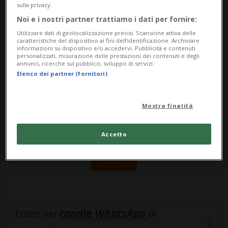
pubblicato oggi.Questo incremento non
sulla privacy.
sarà dovuto all'...
Noi e i nostri partner trattiamo i dati per fornire:
Utilizzare dati di geolocalizzazione precisi. Scansione attiva delle
caratteristiche del dispositivo ai fini dell’identificazione. Archiviare
🔐 Sblocca il nostro archivio
informazioni su dispositivo e/o accedervi. Pubblicità e contenuti
personalizzati, misurazione delle prestazioni dei contenuti e degli
annunci, ricerche sul pubblico, sviluppo di servizi.
esclusivo!
Elenco dei partner (fornitori)
Sottoscrivi un abbonamento
Archivio
per
leggere questo articolo, oppure scegli
Mostra finalità
MyTioAbo
per accedere all'archivio e
navigare su sito e app senza pubblicità.
Accetto
ACCEDI
Entra nel
canale WhatsApp
di