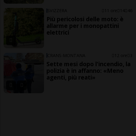
SVIZZERA
11 ore
14
46
Più pericolosi delle moto: è
allarme per i monopattini
elettrici
CRANS-MONTANA
12 ore
3
Sette mesi dopo l'incendio, la
polizia è in affanno: «Meno
agenti, più reati»