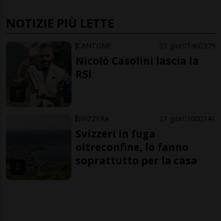
NOTIZIE PIÙ LETTE
CANTONE
1 gior
146
379
Nicolò Casolini lascia la
RSI
SVIZZERA
1 gior
100
141
Svizzeri in fuga
oltreconfine, lo fanno
soprattutto per la casa