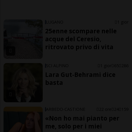
LUGANO
1 gior
25enne scompare nelle
acque del Ceresio,
ritrovato privo di vita
SCI ALPINO
1 gior
65
286
Lara Gut-Behrami dice
basta
ARBEDO-CASTIONE
22 ore
24
159
«Non ho mai pianto per
me, solo per i miei