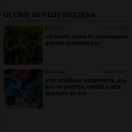
ULTIME NOTIZIE SVIZZERA
SVIZZERA
5 ore
2
29
«Il bosco come lo conosciamo
adesso scomparirà»
SVIZZERA
6 ore
2
11
«Ho studiato veterinaria, ora
me ne pento», capita a una
laureata su tre