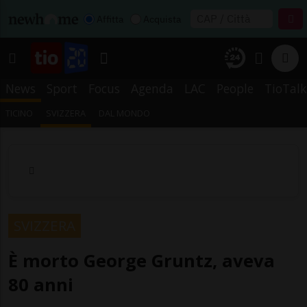
Affitta
Acquista
News
Sport
Focus
Agenda
LAC
People
TioTalk
TICINO
SVIZZERA
DAL MONDO
SVIZZERA
È morto George Gruntz, aveva
80 anni