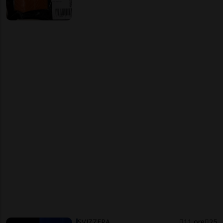
SVIZZERA
11 ore
25