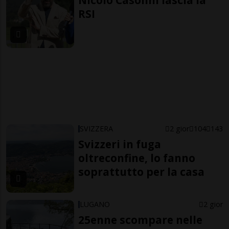
RSI
SVIZZERA
2 gior
104
143
Svizzeri in fuga
oltreconfine, lo fanno
soprattutto per la casa
LUGANO
2 gior
25enne scompare nelle