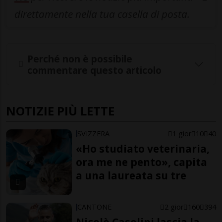
direttamente nella tua casella di posta.
Perché non è possibile
commentare questo articolo
NOTIZIE PIÙ LETTE
SVIZZERA
1 gior
10
40
«Ho studiato veterinaria,
ora me ne pento», capita
a una laureata su tre
CANTONE
2 gior
160
394
Nicolò Casolini lascia la