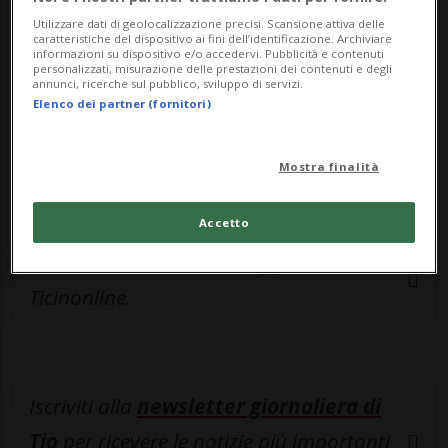
Sottoscrivi un abbonamento
Archivio
per
Utilizzare dati di geolocalizzazione precisi. Scansione attiva delle
caratteristiche del dispositivo ai fini dell’identificazione. Archiviare
leggere questo articolo, oppure scegli
informazioni su dispositivo e/o accedervi. Pubblicità e contenuti
personalizzati, misurazione delle prestazioni dei contenuti e degli
MyTioAbo
per accedere all'archivio e
annunci, ricerche sul pubblico, sviluppo di servizi.
navigare su sito e app senza pubblicità.
Elenco dei partner (fornitori)
ACCEDI
Mostra finalità
Accetto
Entra nel
canale WhatsApp
di
Ticinonline.
Iscriviti alla
newsletter giornaliera di
Tio
per ricevere le notizie più importanti