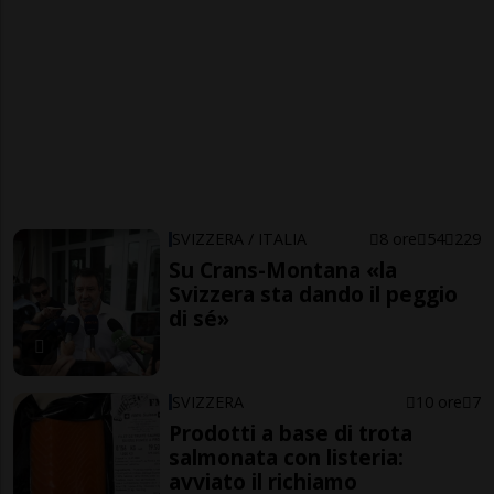
SVIZZERA / ITALIA
8 ore
54
229
Su Crans-Montana «la
Svizzera sta dando il peggio
di sé»
SVIZZERA
10 ore
7
Prodotti a base di trota
salmonata con listeria:
avviato il richiamo