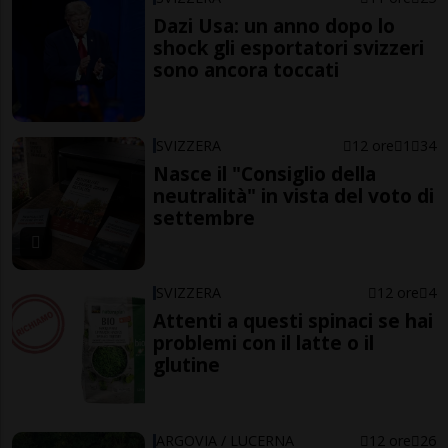
Dazi Usa: un anno dopo lo
shock gli esportatori svizzeri
sono ancora toccati
SVIZZERA
12 ore
1
34
Nasce il "Consiglio della
neutralità" in vista del voto di
settembre
SVIZZERA
12 ore
4
Attenti a questi spinaci se hai
problemi con il latte o il
glutine
ARGOVIA / LUCERNA
12 ore
26