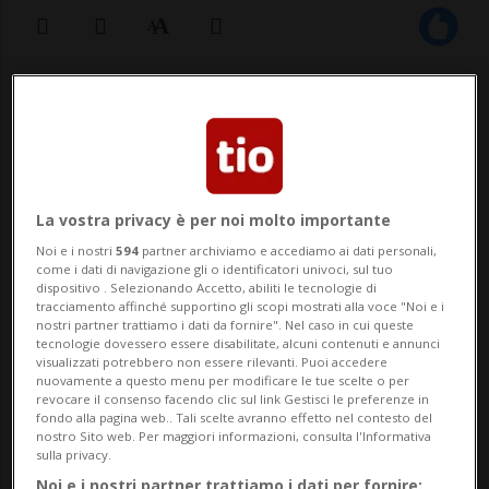
12 gen 2013 - 14:00
Aggiornamento 12 nov 2014 - 16:32
ZURIGO - Uno dei musicisti jazz più noti a
La vostra privacy è per noi molto importante
livello internazionale, lo svizzero George
Noi e i nostri
594
partner archiviamo e accediamo ai dati personali,
come i dati di navigazione gli o identificatori univoci, sul tuo
Gruntz, è deceduto giovedì. Aveva 80 anni.
dispositivo . Selezionando Accetto, abiliti le tecnologie di
tracciamento affinché supportino gli scopi mostrati alla voce "Noi e i
Il figlio dell'artista ha confermato oggi
nostri partner trattiamo i dati da fornire". Nel caso in cui queste
tecnologie dovessero essere disabilitate, alcuni contenuti e annunci
all'ats la morte del noto artis...
visualizzati potrebbero non essere rilevanti. Puoi accedere
nuovamente a questo menu per modificare le tue scelte o per
revocare il consenso facendo clic sul link Gestisci le preferenze in
fondo alla pagina web.. Tali scelte avranno effetto nel contesto del
🔐 Sblocca il nostro archivio
nostro Sito web. Per maggiori informazioni, consulta l'Informativa
sulla privacy.
esclusivo!
Noi e i nostri partner trattiamo i dati per fornire: