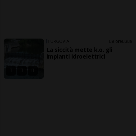
TURGOVIA
8 ore
3
8
La siccità mette k.o. gli
impianti idroelettrici