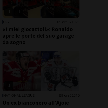
CR7
9 ore
21
73
«I miei giocattoli»: Ronaldo
apre le porte del suo garage
da sogno
NATIONAL LEAGUE
9 ore
2
15
Un ex bianconero all'Ajoie