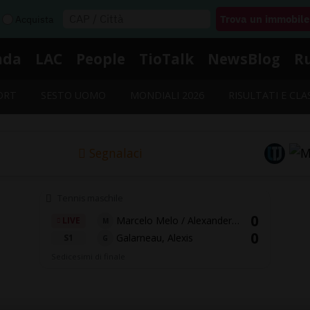
Acquista
nda
LAC
People
TioTalk
NewsBlog
R
ORT
SESTO UOMO
MONDIALI 2026
RISULTATI E CLA
Segnalaci
Tennis maschile
0
Marcelo Melo / Alexander 
LIVE
M
0
Zverev
Galarneau, Alexis
S1
G
Sedicesimi di finale