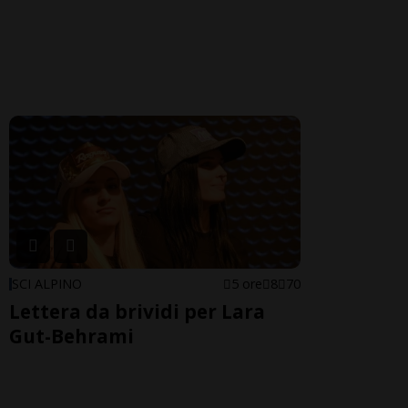
SCI ALPINO
5 ore
8
70
Lettera da brividi per Lara
Gut-Behrami