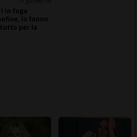
1 gior
99
138
i in fuga
onfine, lo fanno
tutto per la