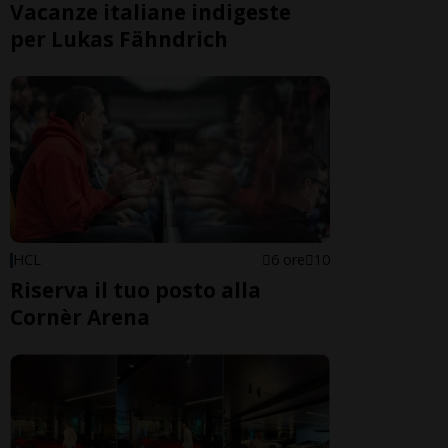
Vacanze italiane indigeste
per Lukas Fähndrich
HCL
6 ore
10
Riserva il tuo posto alla
Cornèr Arena