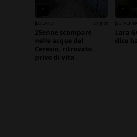
LUGANO
1 gior
SCI ALPI
25enne scompare
Lara G
nelle acque del
dice b
Ceresio, ritrovato
privo di vita