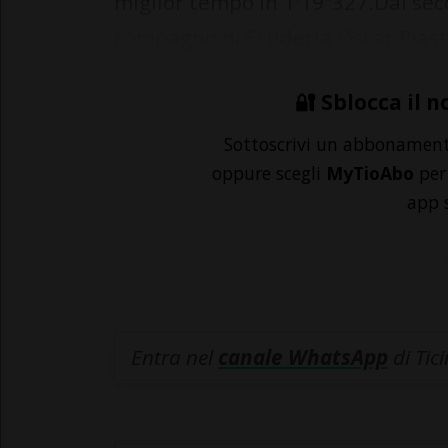
miglior tempo in 1'19"327.Dal seco
compagno di Scuderia Oscar Piastr
🔐 Sblocca il n
Sottoscrivi un abbonamen
oppure scegli
MyTioAbo
per 
app 
Entra nel
canale WhatsApp
di Tic