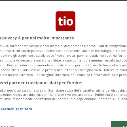
McLaren con Norris
Solo settimo
a privacy è per noi molto importante
ri
594
partner archiviamo e accediamo ai dati personali, come i dati di navigazione 
ri univoci, sul tuo dispositivo . Selezionando Accetto, abiliti le tecnologie di tracc
portino gli scopi mostrati alla voce "Noi e i nostri partner trattiamo i dati da fornir
ndiale a -70 da superMax, precede
tecnologie dovessero essere disabilitate, alcuni contenuti e annunci visualizzati 
vanti. Puoi accedere nuovamente a questo menu per modificare le tue scelte o per
endo clic sul link Gestisci le preferenze in fondo alla pagina web.. Tali scelte avr
o del nostro Sito web. Per maggiori informazioni, consulta l'Informativa sulla priva
ostri partner trattiamo i dati per fornire:
ati di geolocalizzazione precisi. Scansione attiva delle caratteristiche del dispositivo 
icazione. Archiviare informazioni su dispositivo e/o accedervi. Pubblicità e contenu
ati, misurazione delle prestazioni dei contenuti e degli annunci, ricerche sul pubbl
 partner (fornitori)
 finalità
Ac