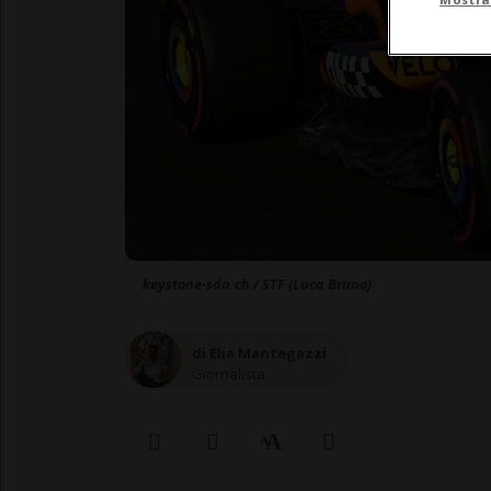
keystone-sda.ch / STF (Luca Bruno)
di Elia Mantegazzi
Giornalista