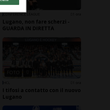
LIVE TV
CONFERENCE LEAGUE
1 ora
Lugano, non fare scherzi -
GUARDA IN DIRETTA
FOTO
HCL
1 ora
I tifosi a contatto con il nuovo
Lugano