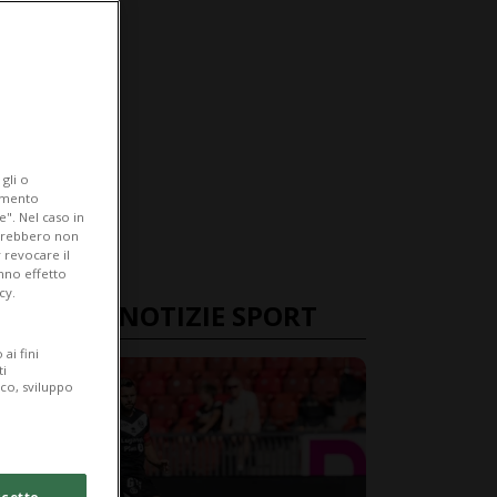
gli o
iamento
e". Nel caso in
potrebbero non
 revocare il
anno effetto
cy.
ULTIME NOTIZIE SPORT
ai fini
ti
ico, sviluppo
cetto