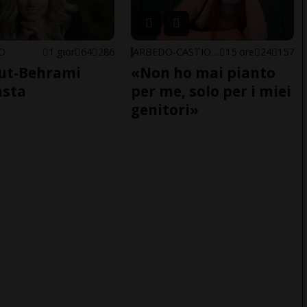
NO
1 gior
64
286
ARBEDO-CASTIONE
15 ore
24
157
ut-Behrami
«Non ho mai pianto
asta
per me, solo per i miei
genitori»