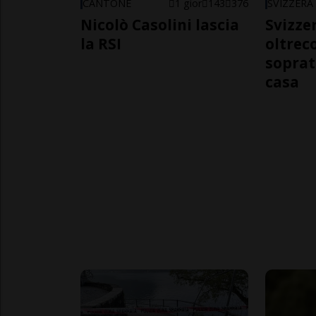
CANTONE
1 gior
143
376
SVIZZERA
Nicolò Casolini lascia
Svizzer
la RSI
oltrec
soprat
casa