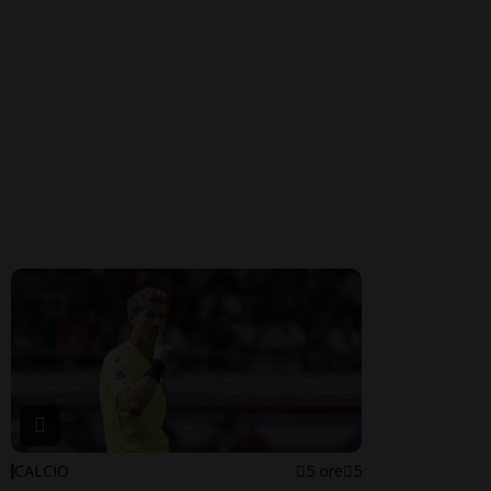
CALCIO
5 ore
5