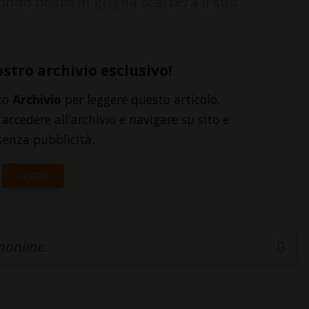
ndo posto in griglia scatterà il suo
...
ostro archivio esclusivo!
to
Archivio
per leggere questo articolo,
accedere all'archivio e navigare su sito e
senza pubblicità.
ACCEDI
inonline.