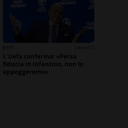
UEFA
4 ore
12
L'Uefa conferma: «Persa
fiducia in Infantino, non lo
appoggeremo»