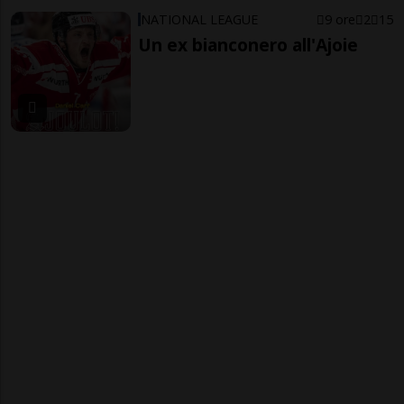
NATIONAL LEAGUE
9 ore
2
15
Un ex bianconero all'Ajoie