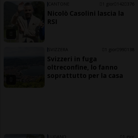
CANTONE
1 gior
142
376
Nicolò Casolini lascia la
RSI
SVIZZERA
1 gior
99
138
Svizzeri in fuga
oltreconfine, lo fanno
soprattutto per la casa
LUGANO
1 gior