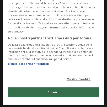
tenuto di nuovo tutti con il fiato sospeso.
nostri partner trattiamo i dati da fornire". Nel caso in cui queste
tecnologie dovessero essere disabilitate, alcuni contenuti e annunci
Domenica sera, infatti, il danese si è
visualizzati potrebbero non essere rilevanti. Puoi accedere
nuovamente a questo menu per modificare le tue scelte o per
accasciato al suolo accusando un altro
revocare il consenso facendo clic sul link Gestisci le preferenze in
fondo alla pagina web.. Tali scelte avranno effetto nel contesto del
malore, a cinque anni di distanza
nostro Sito web. Per maggiori informazioni, consulta l'Informativa
sulla privacy.
dall'arresto cardiaco subito durante Euro
Noi e i nostri partner trattiamo i dati per fornire:
2020 (disputato nel 2021). Una recidiva
Utilizzare dati di geolocalizzazione precisi. Scansione attiva delle
caratteristiche del dispositivo ai fini dell’identificazione. Archiviare
che lo porterà ad appendere le scarpe al
informazioni su dispositivo e/o accedervi. Pubblicità e contenuti
personalizzati, misurazione delle prestazioni dei contenuti e degli
annunci, ricerche sul pubblico, sviluppo di servizi.
chiodo?
Elenco dei partner (fornitori)
A schierarsi contro il calciatore è il suo
Mostra finalità
connazionale Thomas Gravesen, ex
centrocampista - fra le altre - del Real
Accetto
Madrid. «Questo non ha più nulla a che