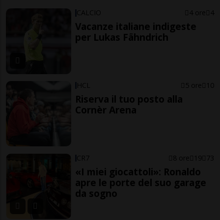
CALCIO
4 ore
4
Vacanze italiane indigeste
per Lukas Fähndrich
HCL
5 ore
10
Riserva il tuo posto alla
Cornèr Arena
CR7
8 ore
19
73
«I miei giocattoli»: Ronaldo
apre le porte del suo garage
da sogno