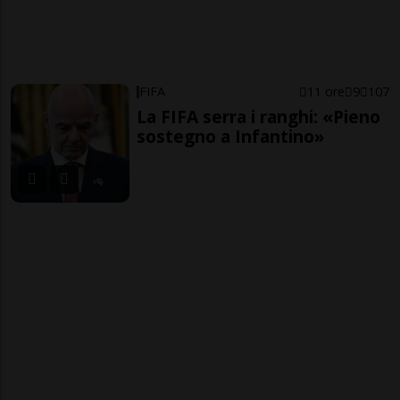
FIFA
11 ore
9
107
La FIFA serra i ranghi: «Pieno
sostegno a Infantino»