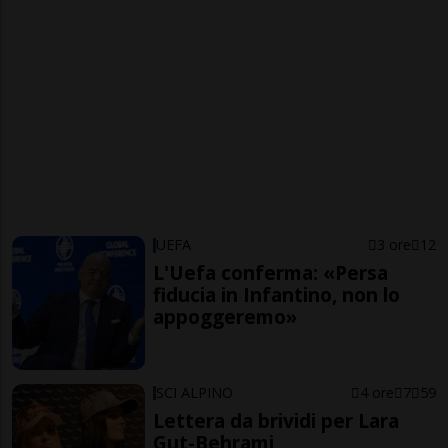
UEFA
3 ore
12
L'Uefa conferma: «Persa
fiducia in Infantino, non lo
appoggeremo»
SCI ALPINO
4 ore
7
59
Lettera da brividi per Lara
Gut-Behrami