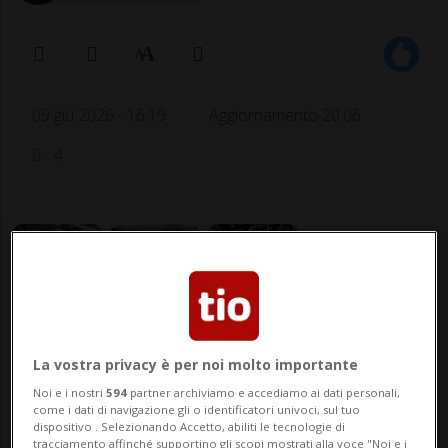
09 giu 2026 - 16:19
Aggiornamento 20:06
4
CALCIO: Risultati e classifiche
La vostra privacy è per noi molto importante
Noi e i nostri
594
partner archiviamo e accediamo ai dati personali,
come i dati di navigazione gli o identificatori univoci, sul tuo
COPENAGHEN -
Christian Eriksen
ha
dispositivo . Selezionando Accetto, abiliti le tecnologie di
tracciamento affinché supportino gli scopi mostrati alla voce "Noi e i