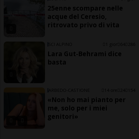
25enne scompare nelle
acque del Ceresio,
ritrovato privo di vita
SCI ALPINO
1 gior
64
286
Lara Gut-Behrami dice
basta
ARBEDO-CASTIONE
14 ore
24
154
«Non ho mai pianto per
me, solo per i miei
genitori»