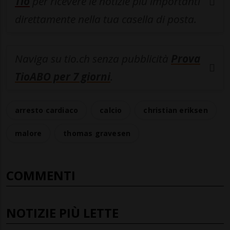
Tio
per ricevere le notizie più importanti
direttamente nella tua casella di posta.
Naviga su tio.ch senza pubblicità
Prova
TioABO per 7 giorni
.
arresto cardiaco
calcio
christian eriksen
malore
thomas gravesen
COMMENTI
NOTIZIE PIÙ LETTE