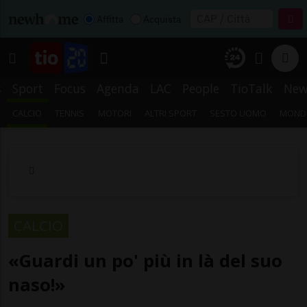
Affitta
Acquista
s
Sport
Focus
Agenda
LAC
People
TioTalk
New
CALCIO
TENNIS
MOTORI
ALTRI SPORT
SESTO UOMO
MONDI
CALCIO
«Guardi un po' più in là del suo
naso!»