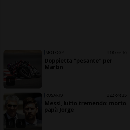
MOTOGP
18 ore
6
Doppietta "pesante" per
Martin
ROSARIO
22 ore
5
Messi, lutto tremendo: morto
papà Jorge