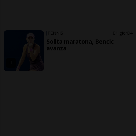
TENNIS
1 gior
4
Solita maratona, Bencic
avanza