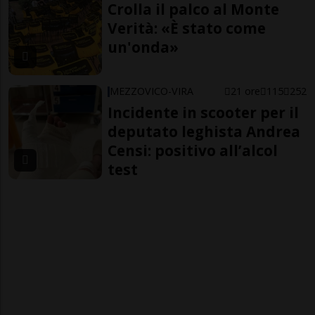
Crolla il palco al Monte
Verità: «È stato come
un'onda»
MEZZOVICO-VIRA
21 ore
115
252
Incidente in scooter per il
deputato leghista Andrea
Censi: positivo all’alcol
test