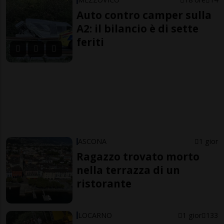
Auto contro camper sulla
A2: il bilancio è di sette
feriti
ASCONA
1 gior
Ragazzo trovato morto
nella terrazza di un
ristorante
LOCARNO
1 gior
133