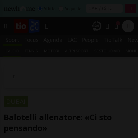
Affitta
Acquista
1
s
Sport
Focus
Agenda
LAC
People
TioTalk
New
CALCIO
TENNIS
MOTORI
ALTRI SPORT
SESTO UOMO
MONDI
DUBAI
Balotelli allenatore: «Ci sto
pensando»