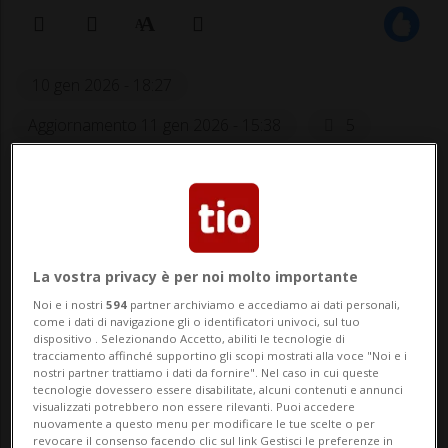
10 gen 2026 - 18:27
Aggiornamento 11 gen 2026 - 15:38
5
La vostra privacy è per noi molto importante
Noi e i nostri
594
partner archiviamo e accediamo ai dati personali,
come i dati di navigazione gli o identificatori univoci, sul tuo
Nuova avventura pallonara per
dispositivo . Selezionando Accetto, abiliti le tecnologie di
tracciamento affinché supportino gli scopi mostrati alla voce "Noi e i
SuperMario.
nostri partner trattiamo i dati da fornire". Nel caso in cui queste
tecnologie dovessero essere disabilitate, alcuni contenuti e annunci
visualizzati potrebbero non essere rilevanti. Puoi accedere
nuovamente a questo menu per modificare le tue scelte o per
revocare il consenso facendo clic sul link Gestisci le preferenze in