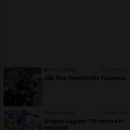
SUPER LEAGUE
13 ore
1
3
Alla fine l’insetticida funziona
SUPER LEAGUE
16 ore
1
8
Ghigno-Lugano: YB ripreso in
extremis