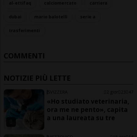
al-ettifaq
calciomercato
carriera
dubai
mario balotelli
serie a
trasferimenti
COMMENTI
NOTIZIE PIÙ LETTE
SVIZZERA
2 gior
23
47
«Ho studiato veterinaria,
ora me ne pento», capita
a una laureata su tre
MEZZOVICO
18 ore
14