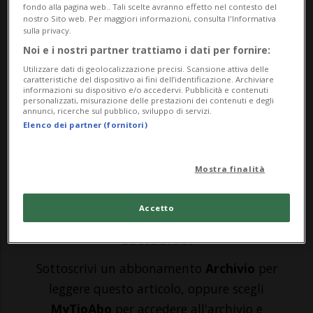
CALCIO: Risultati e classifiche
fondo alla pagina web.. Tali scelte avranno effetto nel contesto del
nostro Sito web. Per maggiori informazioni, consulta l'Informativa
sulla privacy.
DUBAI - La finestra invernale del mercato
Noi e i nostri partner trattiamo i dati per fornire:
si è aperta anche per Mario Balotelli il
Utilizzare dati di geolocalizzazione precisi. Scansione attiva delle
caratteristiche del dispositivo ai fini dell’identificazione. Archiviare
informazioni su dispositivo e/o accedervi. Pubblicità e contenuti
quale, reduce dalla poco soddisfacente
personalizzati, misurazione delle prestazioni dei contenuti e degli
annunci, ricerche sul pubblico, sviluppo di servizi.
esperienza al Genoa, ha trovato casa all’Al-
Elenco dei partner (fornitori)
Ettifaq, club emiratino con il quale ha
sottoscritto un contratto fino al 2028.È...
Mostra finalità
Accetto
🔐 Sblocca il nostro archivio
esclusivo!
Sottoscrivi un abbonamento
Archivio
per
leggere questo articolo, oppure scegli
MyTioAbo
per accedere all'archivio e