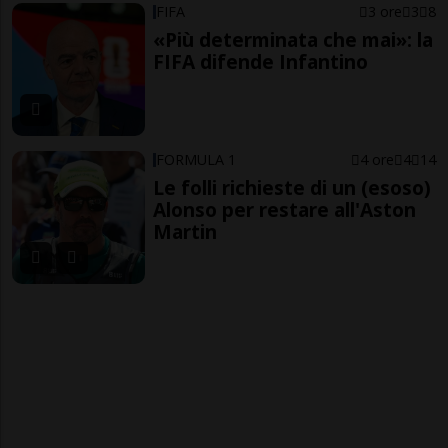
FIFA
3 ore
3
8
«Più determinata che mai»: la
FIFA difende Infantino
FORMULA 1
4 ore
4
14
Le folli richieste di un (esoso)
Alonso per restare all'Aston
Martin