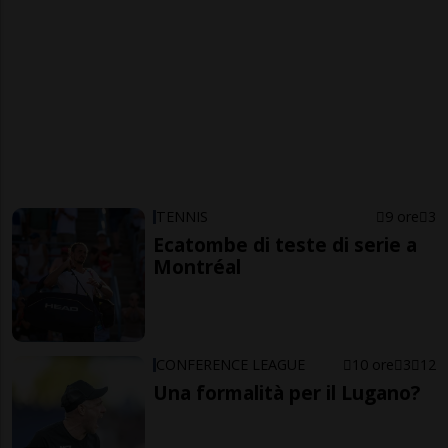
TENNIS
9 ore
3
Ecatombe di teste di serie a
Montréal
CONFERENCE LEAGUE
10 ore
3
12
Una formalità per il Lugano?