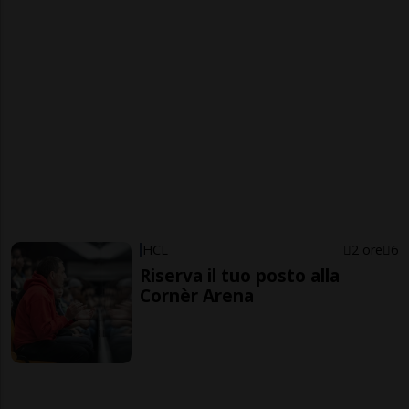
HCL
2 ore
6
Riserva il tuo posto alla
Cornèr Arena