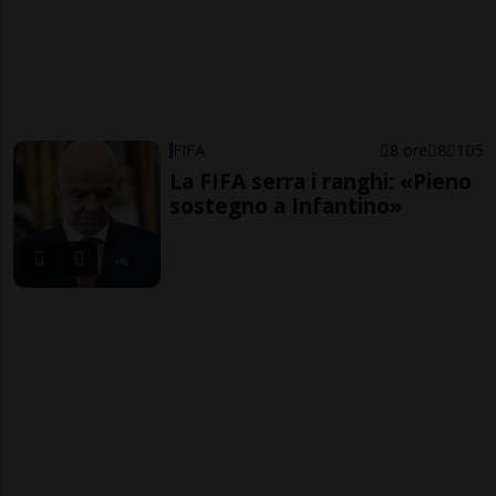
FIFA
8 ore
8
105
La FIFA serra i ranghi: «Pieno
sostegno a Infantino»