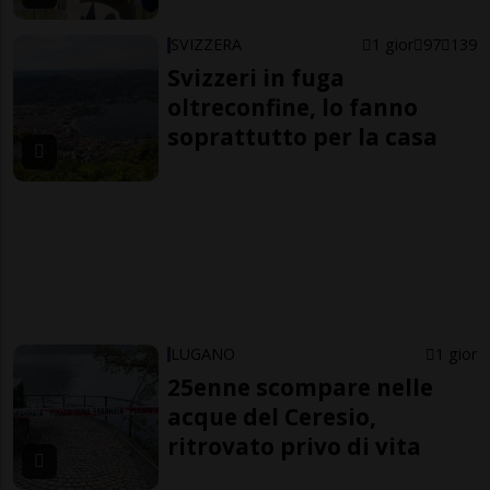
SVIZZERA
1 gior
97
139
Svizzeri in fuga
oltreconfine, lo fanno
soprattutto per la casa
LUGANO
1 gior
25enne scompare nelle
acque del Ceresio,
ritrovato privo di vita