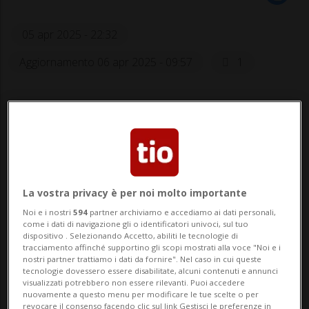
05 apr 2025 - 22:32
Aggiornamento 06 apr 2025 - 09:57
1
La vostra privacy è per noi molto importante
Pareggio per lo Zurigo, vittoria in
Noi e i nostri
594
partner archiviamo e accediamo ai dati personali,
come i dati di navigazione gli o identificatori univoci, sul tuo
extremis per il Losanna.
dispositivo . Selezionando Accetto, abiliti le tecnologie di
tracciamento affinché supportino gli scopi mostrati alla voce "Noi e i
nostri partner trattiamo i dati da fornire". Nel caso in cui queste
tecnologie dovessero essere disabilitate, alcuni contenuti e annunci
visualizzati potrebbero non essere rilevanti. Puoi accedere
nuovamente a questo menu per modificare le tue scelte o per
revocare il consenso facendo clic sul link Gestisci le preferenze in