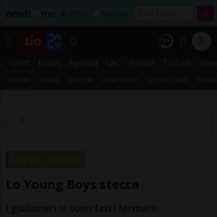
Affitta
Acquista
s
Sport
Focus
Agenda
LAC
People
TioTalk
New
CALCIO
TENNIS
MOTORI
ALTRI SPORT
SESTO UOMO
MONDI
SUPER LEAGUE
Lo Young Boys stecca
I gialloneri si sono fatti fermare