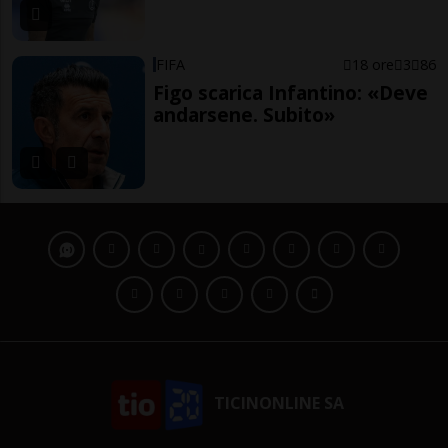
FIFA
18 ore
3
86
Figo scarica Infantino: «Deve
andarsene. Subito»
TICINONLINE SA