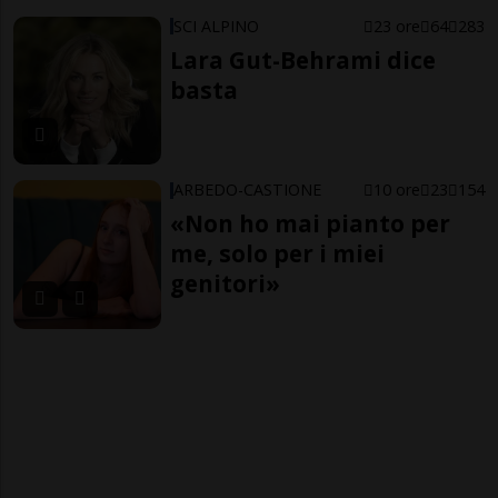
SCI ALPINO
23 ore
64
283
Lara Gut-Behrami dice
basta
ARBEDO-CASTIONE
10 ore
23
154
«Non ho mai pianto per
me, solo per i miei
genitori»