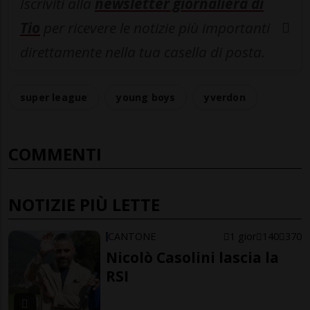
Iscriviti alla
newsletter giornaliera di
Tio
per ricevere le notizie più importanti
direttamente nella tua casella di posta.
super league
young boys
yverdon
COMMENTI
NOTIZIE PIÙ LETTE
CANTONE
1 gior
140
370
Nicolò Casolini lascia la
RSI