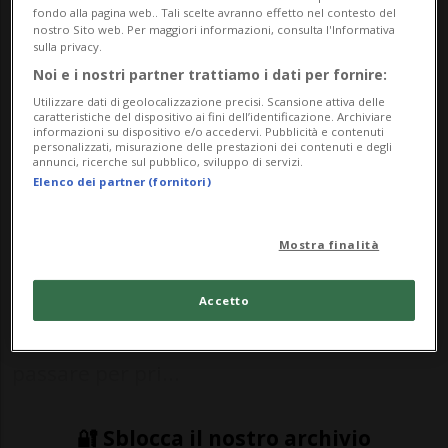
Nessun risultato trovato.
fondo alla pagina web.. Tali scelte avranno effetto nel contesto del
nostro Sito web. Per maggiori informazioni, consulta l'Informativa
sulla privacy.
Noi e i nostri partner trattiamo i dati per fornire:
CALCIO: Risultati e classifiche
Utilizzare dati di geolocalizzazione precisi. Scansione attiva delle
caratteristiche del dispositivo ai fini dell’identificazione. Archiviare
informazioni su dispositivo e/o accedervi. Pubblicità e contenuti
personalizzati, misurazione delle prestazioni dei contenuti e degli
BERNA - Impegnato in casa contro
annunci, ricerche sul pubblico, sviluppo di servizi.
Elenco dei partner (fornitori)
l’Yverdon nella 31esima giornata di Super
League, lo Young Boys è riuscito ad
Mostra finalità
assicurarsi appena un punto. Un
confronto frizzante, nel quale le occasioni
Accetto
non sono mancate, si è infatti chiuso 1-1.A
passare per pri...
🔐 Sblocca il nostro archivio