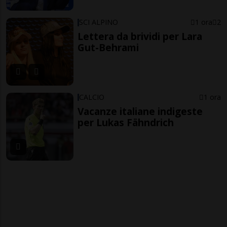
SCI ALPINO
1 ora
2
Lettera da brividi per Lara
Gut-Behrami
CALCIO
1 ora
Vacanze italiane indigeste
per Lukas Fähndrich