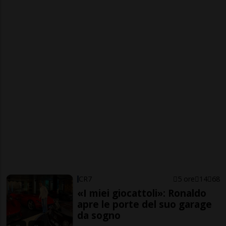
CR7
5 ore
14
68
«I miei giocattoli»: Ronaldo
apre le porte del suo garage
da sogno