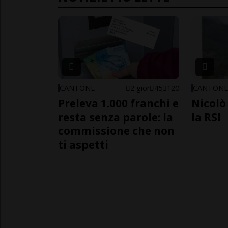
CANTONE
2 gior
45
120
CANTON
Preleva 1.000 franchi e
Nicolò 
resta senza parole: la
la RSI
commissione che non
ti aspetti