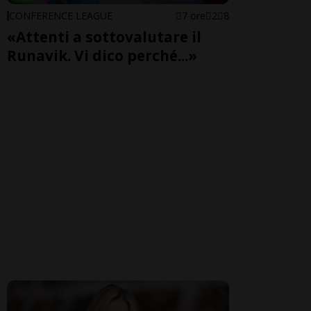
CONFERENCE LEAGUE
7 ore
2
8
«Attenti a sottovalutare il
Runavik. Vi dico perché...»