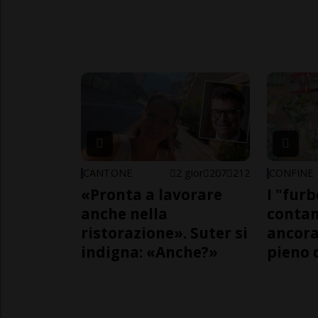
CANTONE
2 gior
207
212
CONFINE
«Pronta a lavorare
I "furb
anche nella
contan
ristorazione». Suter si
ancora
indigna: «Anche?»
pieno 