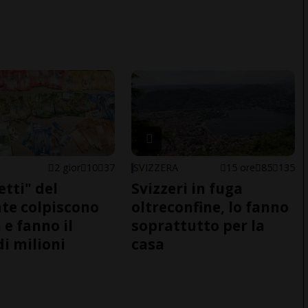
2 gior
10
37
SVIZZERA
15 ore
85
135
etti" del
Svizzeri in fuga
te colpiscono
oltreconfine, lo fanno
 e fanno il
soprattutto per la
di milioni
casa