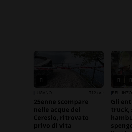
LUGANO
12 ore
BELLINZ
25enne scompare
Gli en
nelle acque del
truck,
Ceresio, ritrovato
hambur
privo di vita
spengo