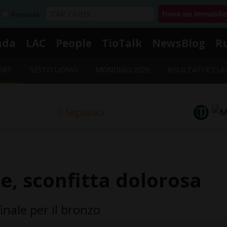
Acquista
nda
LAC
People
TioTalk
NewsBlog
R
ORT
SESTO UOMO
MONDIALI 2026
RISULTATI E CLA
Segnalaci
e, sconfitta dolorosa
inale per il bronzo