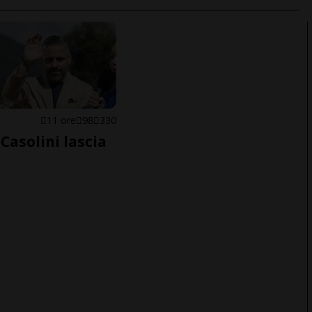
E
11 ore
98
330
Casolini lascia