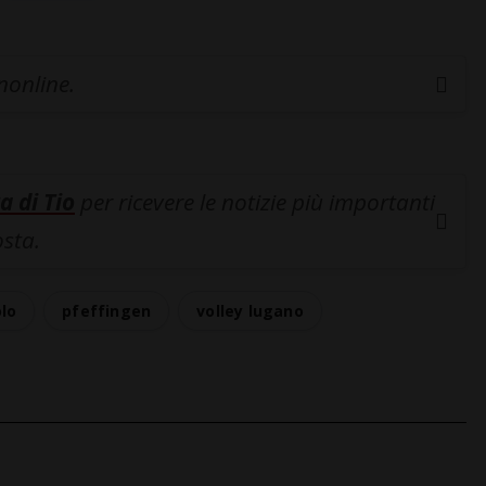
inonline.
a di Tio
per ricevere le notizie più importanti
osta.
olo
pfeffingen
volley lugano