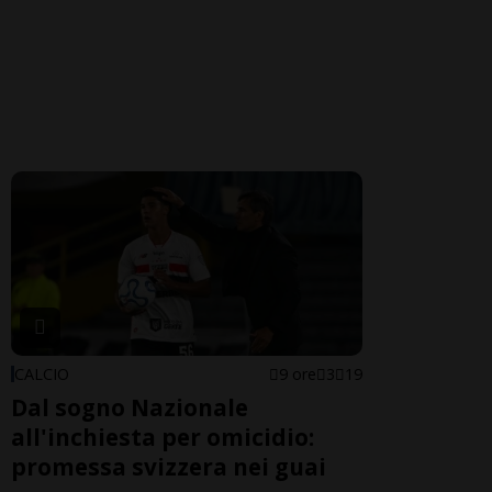
CALCIO
9 ore
3
19
Dal sogno Nazionale
all'inchiesta per omicidio:
promessa svizzera nei guai