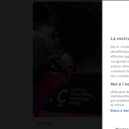
La vostr
Noi e i nost
identificato
affinché sup
cui queste 
essere rile
consenso fac
nel contest
Noi e i n
Utilizzare d
dell’identif
personalizz
di servizi.
Elenco dei
TI-Press
Mostra