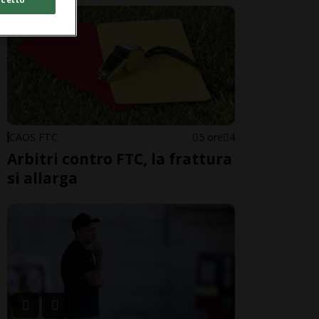
CAOS FTC
5 ore
4
Arbitri contro FTC, la frattura
si allarga