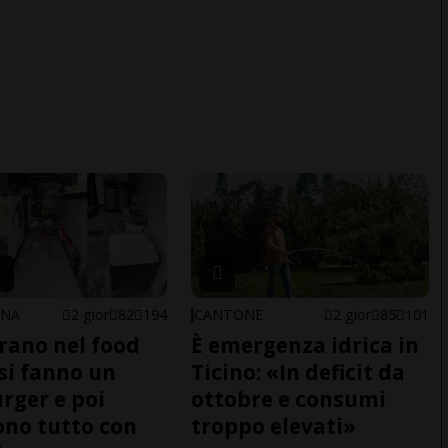
ONA
2 gior
82
194
CANTONE
2 gior
85
101
trano nel food
È emergenza idrica in
 si fanno un
Ticino: «In deficit da
ger e poi
ottobre e consumi
no tutto con
troppo elevati»