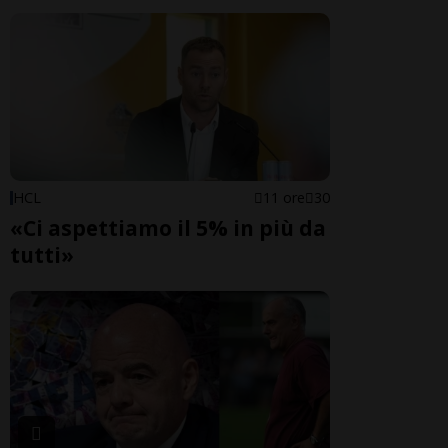
HCL
11 ore
30
«Ci aspettiamo il 5% in più da
tutti»