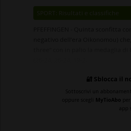
SPORT: Risultati e classifiche
PFEFFINGEN - Quinta sconfitta con
negativo dell’era Oikonomou) che, 
three” con in palio la medaglia d
(26-24, 26-24, 19-2...
🔐 Sblocca il n
Sottoscrivi un abbonamen
oppure scegli
MyTioAbo
per 
app 