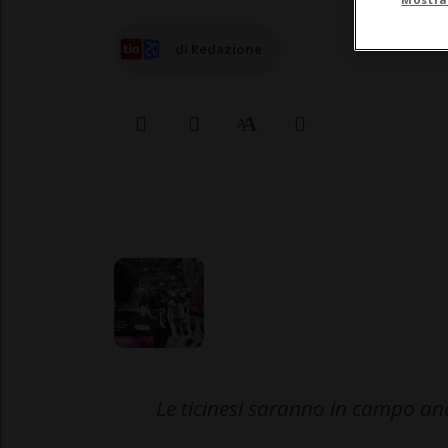
di Redazione
Le ticinesi saranno in campo an