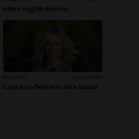
«Non voglio dolori»
SCI ALPINO
8 ore
59
257
Lara Gut-Behrami dice basta