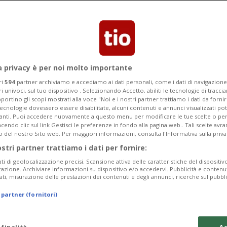
a privacy è per noi molto importante
ri
594
partner archiviamo e accediamo ai dati personali, come i dati di navigazione 
ri univoci, sul tuo dispositivo . Selezionando Accetto, abiliti le tecnologie di tracc
portino gli scopi mostrati alla voce "Noi e i nostri partner trattiamo i dati da fornir
tecnologie dovessero essere disabilitate, alcuni contenuti e annunci visualizzati 
vanti. Puoi accedere nuovamente a questo menu per modificare le tue scelte o per
endo clic sul link Gestisci le preferenze in fondo alla pagina web.. Tali scelte avr
o del nostro Sito web. Per maggiori informazioni, consulta l'Informativa sulla priva
ostri partner trattiamo i dati per fornire:
ati di geolocalizzazione precisi. Scansione attiva delle caratteristiche del dispositivo 
icazione. Archiviare informazioni su dispositivo e/o accedervi. Pubblicità e contenu
ati, misurazione delle prestazioni dei contenuti e degli annunci, ricerche sul pubbl
 partner (fornitori)
 finalità
Ac