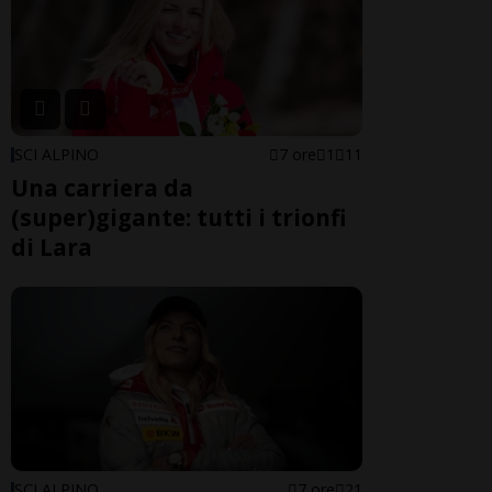
SCI ALPINO
7 ore
1
11
Una carriera da
(super)gigante: tutti i trionfi
di Lara
SCI ALPINO
7 ore
21