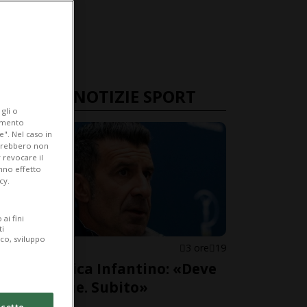
ULTIME NOTIZIE SPORT
gli o
iamento
e". Nel caso in
potrebbero non
 revocare il
anno effetto
cy.
ai fini
ti
ico, sviluppo
FIFA
3 ore
19
Figo scarica Infantino: «Deve
andarsene. Subito»
cetto