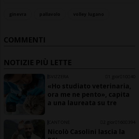
ginevra
pallavolo
volley lugano
COMMENTI
NOTIZIE PIÙ LETTE
SVIZZERA
1 gior
10
40
«Ho studiato veterinaria,
ora me ne pento», capita
a una laureata su tre
CANTONE
2 gior
160
394
Nicolò Casolini lascia la