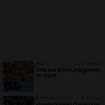
NUOTO
21 ore
2
25
Sulle scie di Noè, inseguendo
un sogno
CONFERENCE LEAGUE
1 gior
8
16
«Soddisfazione? Ci manca un