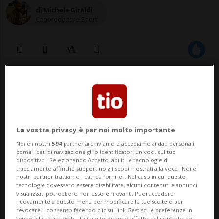
di Michele Giraldi
Caporedattore Sport
16 dic 2023 - 17:52
La vostra privacy è per noi molto importante
Noi e i nostri
594
partner archiviamo e accediamo ai dati personali,
come i dati di navigazione gli o identificatori univoci, sul tuo
dispositivo . Selezionando Accetto, abiliti le tecnologie di
tracciamento affinché supportino gli scopi mostrati alla voce "Noi e i
nostri partner trattiamo i dati da fornire". Nel caso in cui queste
Le ticinesi torneranno in campo
tecnologie dovessero essere disabilitate, alcuni contenuti e annunci
visualizzati potrebbero non essere rilevanti. Puoi accedere
mercoledì.
nuovamente a questo menu per modificare le tue scelte o per
revocare il consenso facendo clic sul link Gestisci le preferenze in
fondo alla pagina web.. Tali scelte avranno effetto nel contesto del