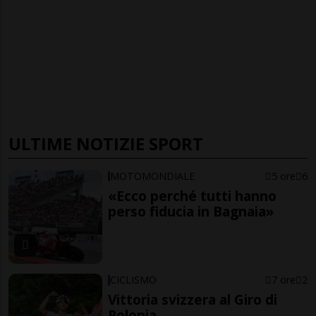
ULTIME NOTIZIE SPORT
MOTOMONDIALE
5 ore
6
«Ecco perché tutti hanno
perso fiducia in Bagnaia»
CICLISMO
7 ore
2
Vittoria svizzera al Giro di
Polonia