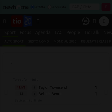
Affitta
Acquista
s
Sport
Focus
Agenda
LAC
People
TioTalk
New
ALTRI SPORT
SESTO UOMO
MONDIALI 2026
RISULTATI E CLASSIF
Tennis femminile
1
Taylor Townsend
LIVE
T
1
Belinda Bencic
S3
B
Sedicesimi di finale