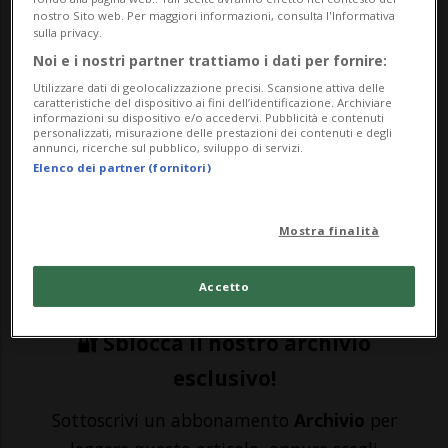
nostro Sito web. Per maggiori informazioni, consulta l'Informativa
sulla privacy.
SPORT: Risultati e classifiche
Noi e i nostri partner trattiamo i dati per fornire:
Utilizzare dati di geolocalizzazione precisi. Scansione attiva delle
CADEMPINO - Sesta vittoria stagionale e
caratteristiche del dispositivo ai fini dell’identificazione. Archiviare
informazioni su dispositivo e/o accedervi. Pubblicità e contenuti
quarto posto (provvisorio) in classifica per
personalizzati, misurazione delle prestazioni dei contenuti e degli
annunci, ricerche sul pubblico, sviluppo di servizi.
il Volley Lugano il quale, reduce dalla netta
Elenco dei partner (fornitori)
sconfitta di Sciaffusa, si è rialzato
Mostra finalità
piegando in tre set il Ginevra. Subito
concentratissime, le ticinesi non hanno l...
Accetto
🔐 Sblocca il nostro archivio
esclusivo!
Sottoscrivi un abbonamento
Archivio
per