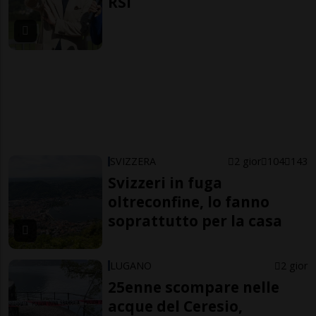
RSI
SVIZZERA
2 gior
104
143
Svizzeri in fuga
oltreconfine, lo fanno
soprattutto per la casa
LUGANO
2 gior
25enne scompare nelle
acque del Ceresio,