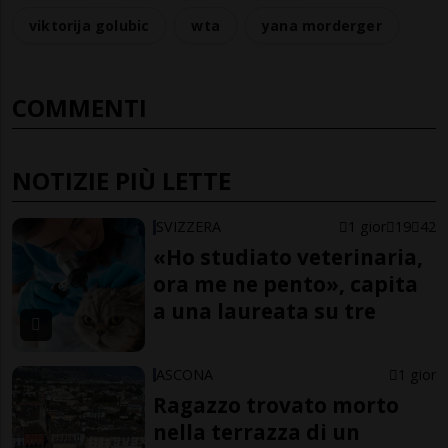
viktorija golubic
wta
yana morderger
COMMENTI
NOTIZIE PIÙ LETTE
SVIZZERA
1 gior
19
42
«Ho studiato veterinaria,
ora me ne pento», capita
a una laureata su tre
ASCONA
1 gior
Ragazzo trovato morto
nella terrazza di un