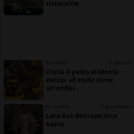
ristorante
LOCARNO
1 gior
128
Crolla il palco al Monte
Verità: «È stato come
un'onda»
SCI ALPINO
2 gior
69
283
Lara Gut-Behrami dice
basta