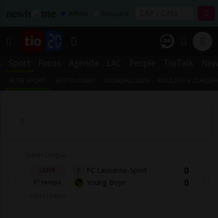
Affitta
Acquista
s
Sport
Focus
Agenda
LAC
People
TioTalk
New
ALTRI SPORT
SESTO UOMO
MONDIALI 2026
RISULTATI E CLASSIF
Super League
0
FC Lausanne-Sport
LIVE
F
0
Young Boys
1° tempo
Super League