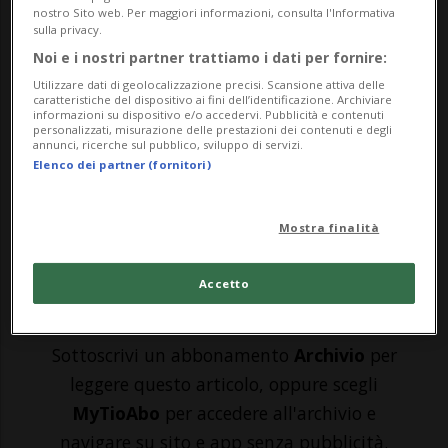
nostro Sito web. Per maggiori informazioni, consulta l'Informativa
sulla privacy.
STRASBURGO - Il percorso di Viktorija
Noi e i nostri partner trattiamo i dati per fornire:
Golubic (Wta 60) al Wta 250 di Strasburgo
Utilizzare dati di geolocalizzazione precisi. Scansione attiva delle
caratteristiche del dispositivo ai fini dell’identificazione. Archiviare
è iniziato con un facile successo. La
informazioni su dispositivo e/o accedervi. Pubblicità e contenuti
personalizzati, misurazione delle prestazioni dei contenuti e degli
29enne, nel match valido per i 16esimi, ha
annunci, ricerche sul pubblico, sviluppo di servizi.
Elenco dei partner (fornitori)
prevalso sulla tedesca classe 1997 Yana
Morderger (379): la sfida - durata ...
Mostra finalità
🔐 Sblocca il nostro archivio
Accetto
esclusivo!
Sottoscrivi un abbonamento
Archivio
per
leggere questo articolo, oppure scegli
MyTioAbo
per accedere all'archivio e
navigare su sito e app senza pubblicità.