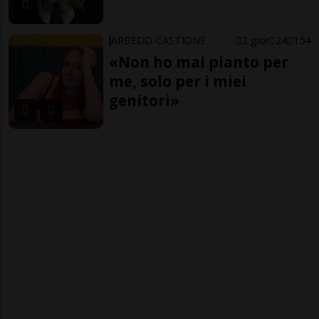
ARBEDO-CASTIONE
2 gior
24
154
«Non ho mai pianto per
me, solo per i miei
genitori»