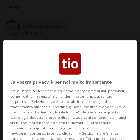
Imago
di Fabrizio Beretta
Giornalista
16 mag 2022 - 18:08
La vostra privacy è per noi molto importante
Noi e i nostri
594
partner archiviamo e accediamo ai dati personali,
come i dati di navigazione gli o identificatori univoci, sul tuo
dispositivo . Selezionando Accetto, abiliti le tecnologie di
Nessun risultato trovato.
tracciamento affinché supportino gli scopi mostrati alla voce "Noi e i
nostri partner trattiamo i dati da fornire". Nel caso in cui queste
tecnologie dovessero essere disabilitate, alcuni contenuti e annunci
visualizzati potrebbero non essere rilevanti. Puoi accedere
nuovamente a questo menu per modificare le tue scelte o per
SPORT: Risultati e classifiche
revocare il consenso facendo clic sul link Gestisci le preferenze in
fondo alla pagina web.. Tali scelte avranno effetto nel contesto del