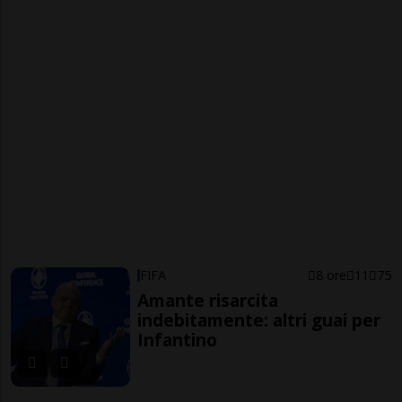
FIFA
8 ore
11
75
Amante risarcita
indebitamente: altri guai per
Infantino