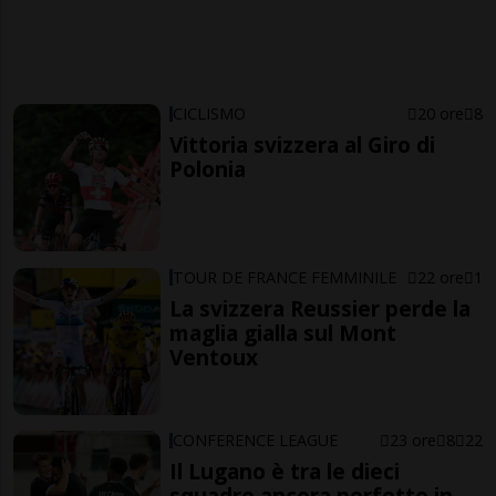
CICLISMO
20 ore
8
Vittoria svizzera al Giro di
Polonia
TOUR DE FRANCE FEMMINILE
22 ore
1
La svizzera Reussier perde la
maglia gialla sul Mont
Ventoux
CONFERENCE LEAGUE
23 ore
8
22
Il Lugano è tra le dieci
squadre ancora perfette in