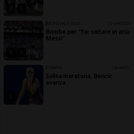
MONDIALE 2026
5 ore
2
9
Bombe per "far saltare in aria
Messi"
TENNIS
8 ore
2
Solita maratona, Bencic
avanza