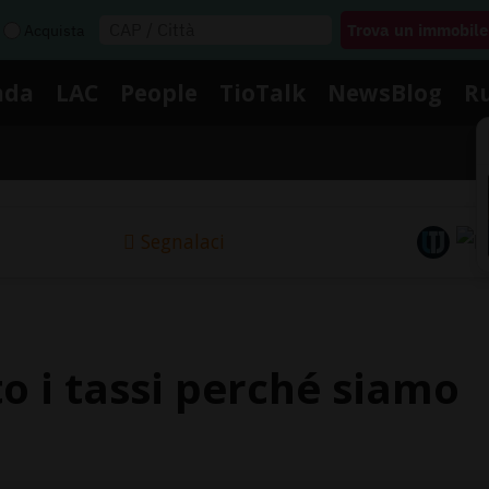
Acquista
nda
LAC
People
TioTalk
NewsBlog
R
Segnalaci
o i tassi perché siamo