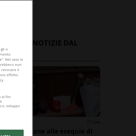
ULTIME NOTIZIE DAL
gli o
MONDO
iamento
e". Nel caso in
potrebbero non
 revocare il
anno effetto
cy.
ai fini
ti
ico, sviluppo
ITALIA
1 ora
Commozione alle esequie di
cetto