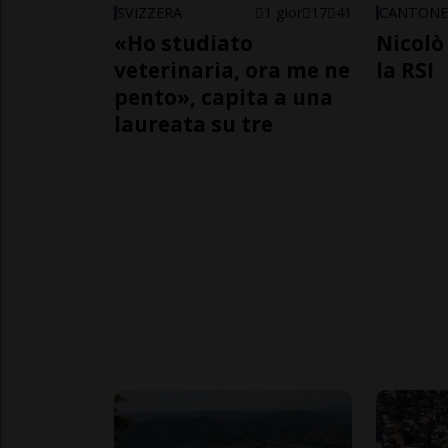
SVIZZERA
1 gior
17
41
CANTON
«Ho studiato
Nicolò 
veterinaria, ora me ne
la RSI
pento», capita a una
laureata su tre