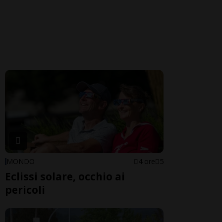
MONDO
4 ore
5
Eclissi solare, occhio ai
pericoli