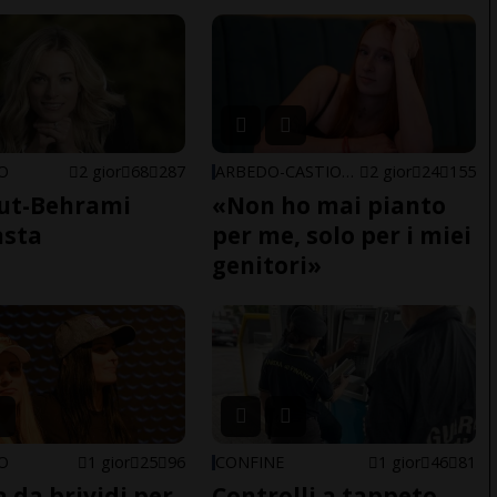
NO
2 gior
68
287
ARBEDO-CASTIONE
2 gior
24
155
ut-Behrami
«Non ho mai pianto
asta
per me, solo per i miei
genitori»
NO
1 gior
25
96
CONFINE
1 gior
46
81
a da brividi per
Controlli a tappeto