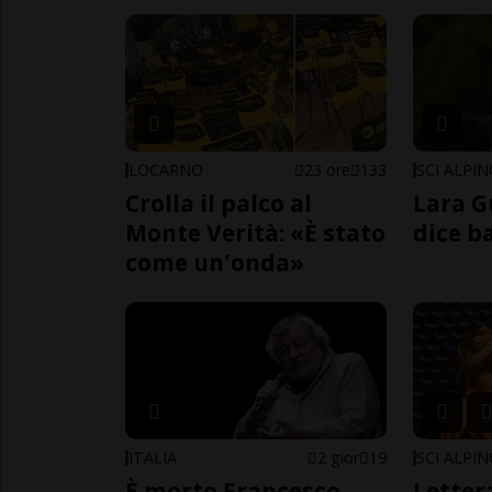
LOCARNO
23 ore
133
SCI ALPI
Crolla il palco al
Lara G
Monte Verità: «È stato
dice b
come un'onda»
ITALIA
2 gior
19
SCI ALPI
È morto Francesco
Letter