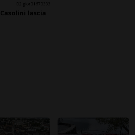
E
2 gior
167
393
Casolini lascia