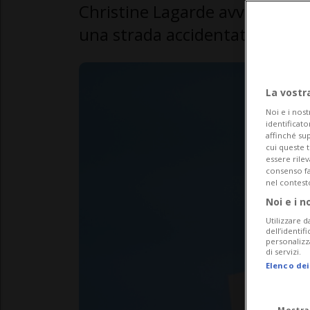
Christine Lagarde avverte: non 
una strada accidentata»
La vostr
Noi e i nost
identificato
affinché sup
cui queste 
essere rile
consenso fac
nel contest
Noi e i n
Utilizzare d
dell’identif
personalizz
di servizi.
Elenco dei
Mostra