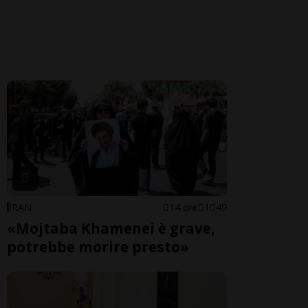
IRAN
14 ore
1
49
«Mojtaba Khamenei è grave,
potrebbe morire presto»