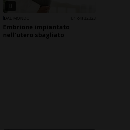
DAL MONDO
1 ora
2
23
Embrione impiantato
nell'utero sbagliato