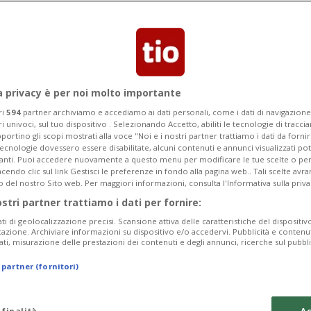
è l'inizio di una discesa lineare. «È
a privacy è per noi molto importante
ri
594
partner archiviamo e accediamo ai dati personali, come i dati di navigazione 
ri univoci, sul tuo dispositivo . Selezionando Accetto, abiliti le tecnologie di tracc
portino gli scopi mostrati alla voce "Noi e i nostri partner trattiamo i dati da fornir
tecnologie dovessero essere disabilitate, alcuni contenuti e annunci visualizzati 
vanti. Puoi accedere nuovamente a questo menu per modificare le tue scelte o per
endo clic sul link Gestisci le preferenze in fondo alla pagina web.. Tali scelte avr
o del nostro Sito web. Per maggiori informazioni, consulta l'Informativa sulla priva
ostri partner trattiamo i dati per fornire:
ati di geolocalizzazione precisi. Scansione attiva delle caratteristiche del dispositivo 
icazione. Archiviare informazioni su dispositivo e/o accedervi. Pubblicità e contenu
ati, misurazione delle prestazioni dei contenuti e degli annunci, ricerche sul pubbl
 partner (fornitori)
 finalità
Ac