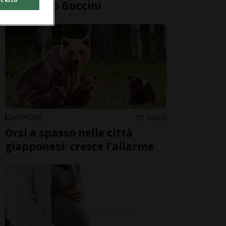
Francesco Guccini
GIAPPONE
1 ora
6
Orsi a spasso nelle città
giapponesi: cresce l’allarme