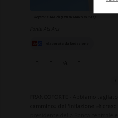
keystone-sda.ch (FRIEDEMANN VOGEL)
Fonte Ats Ans
elaborata da Redazione
0
FRANCOFORTE - Abbiamo tagliato i 
cammino» dell'inflazione «è cresci
presidente della Banca centrale e