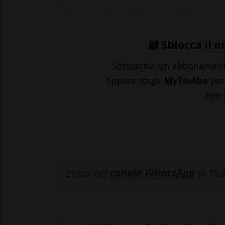
della riunione del Consigli...
🔐 Sblocca il n
Sottoscrivi un abbonamen
oppure scegli
MyTioAbo
per 
app 
Entra nel
canale WhatsApp
di Tic