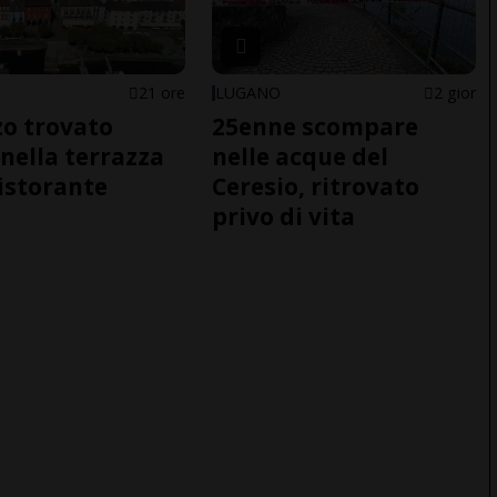
21 ore
LUGANO
2 gior
o trovato
25enne scompare
nella terrazza
nelle acque del
ristorante
Ceresio, ritrovato
privo di vita