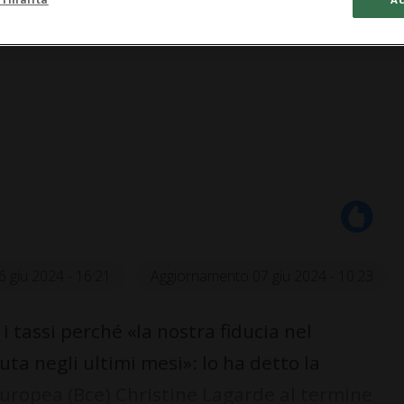
6 giu 2024 - 16:21
Aggiornamento 07 giu 2024 - 10:23
tassi perché «la nostra fiducia nel
uta negli ultimi mesi»: lo ha detto la
uropea (Bce) Christine Lagarde al termine