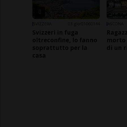
SVIZZERA
3 gior
106
144
ASCONA
Svizzeri in fuga
Ragazz
oltreconfine, lo fanno
morto 
soprattutto per la
di un 
casa