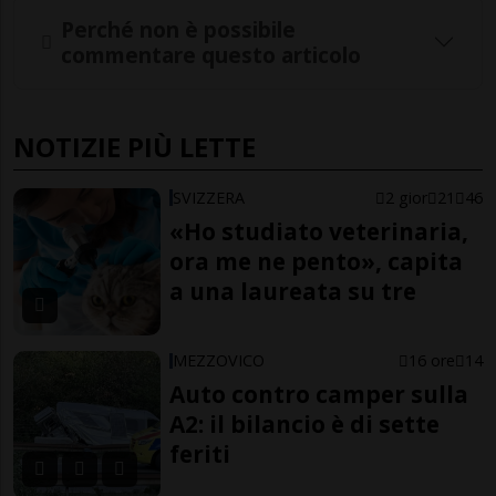
Perché non è possibile
commentare questo articolo
NOTIZIE PIÙ LETTE
SVIZZERA
2 gior
21
46
«Ho studiato veterinaria,
ora me ne pento», capita
a una laureata su tre
MEZZOVICO
16 ore
14
Auto contro camper sulla
A2: il bilancio è di sette
feriti