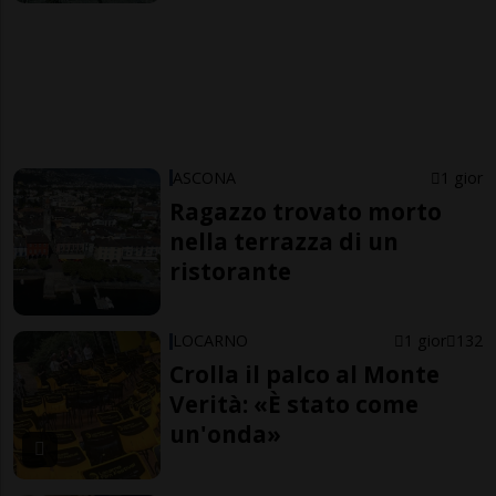
ASCONA
1 gior
Ragazzo trovato morto
nella terrazza di un
ristorante
LOCARNO
1 gior
132
Crolla il palco al Monte
Verità: «È stato come
un'onda»