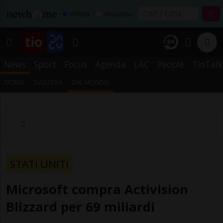
Affitta
Acquista
News
Sport
Focus
Agenda
LAC
People
TioTalk
TICINO
SVIZZERA
DAL MONDO
STATI UNITI
Microsoft compra Activision
Blizzard per 69 miliardi