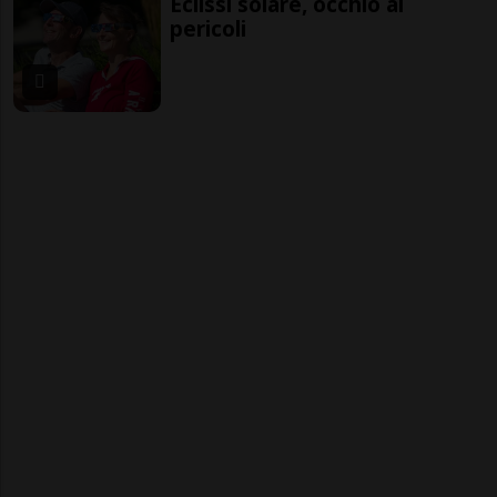
Eclissi solare, occhio ai
pericoli