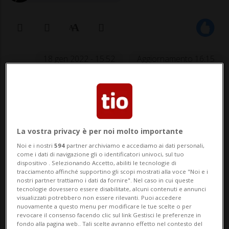
18 gen 2022 - 15:52
Aggiornamento 16:15
«Costruiremo un futuro in cui le
persone potranno giocare ai giochi
che vogliono, virtualmente ovunque
La vostra privacy è per noi molto importante
vogliano»
Noi e i nostri
594
partner archiviamo e accediamo ai dati personali,
come i dati di navigazione gli o identificatori univoci, sul tuo
dispositivo . Selezionando Accetto, abiliti le tecnologie di
tracciamento affinché supportino gli scopi mostrati alla voce "Noi e i
REDMOND - Microsoft è in procinto di
nostri partner trattiamo i dati da fornire". Nel caso in cui queste
tecnologie dovessero essere disabilitate, alcuni contenuti e annunci
visualizzati potrebbero non essere rilevanti. Puoi accedere
acquisire la nota società di videogiochi
nuovamente a questo menu per modificare le tue scelte o per
revocare il consenso facendo clic sul link Gestisci le preferenze in
Activision Blizzard per 68,7 miliardi di
fondo alla pagina web.. Tali scelte avranno effetto nel contesto del