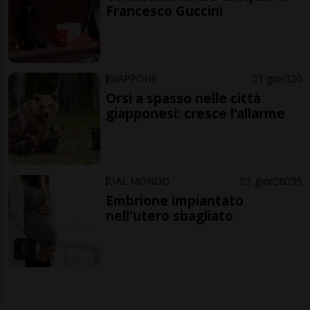
Francesco Guccini
GIAPPONE
1 gior
20
Orsi a spasso nelle città
giapponesi: cresce l’allarme
DAL MONDO
1 gior
6
55
Embrione impiantato
nell'utero sbagliato