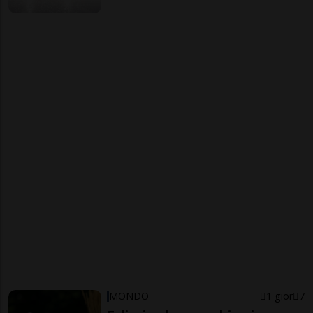
MONDO
1 gior
7