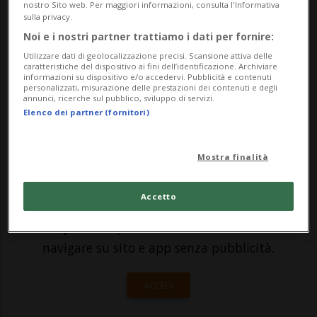
nostro Sito web. Per maggiori informazioni, consulta l'Informativa
dollari. Lo ha annunciato il colosso
sulla privacy.
informatico statunitense in un
Noi e i nostri partner trattiamo i dati per fornire:
Utilizzare dati di geolocalizzazione precisi. Scansione attiva delle
comunicato, specificando che l'azienda
caratteristiche del dispositivo ai fini dell’identificazione. Archiviare
informazioni su dispositivo e/o accedervi. Pubblicità e contenuti
pagher&ag...
personalizzati, misurazione delle prestazioni dei contenuti e degli
annunci, ricerche sul pubblico, sviluppo di servizi.
Elenco dei partner (fornitori)
🔐 Sblocca il nostro archivio
esclusivo!
Mostra finalità
Sottoscrivi un abbonamento
Archivio
per
Accetto
leggere questo articolo, oppure scegli
MyTioAbo
per accedere all'archivio e
navigare su sito e app senza pubblicità.
ACCEDI