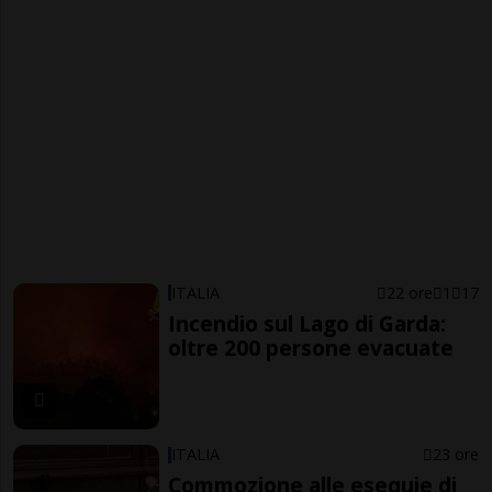
ITALIA
22 ore
1
17
Incendio sul Lago di Garda:
oltre 200 persone evacuate
ITALIA
23 ore
Commozione alle esequie di