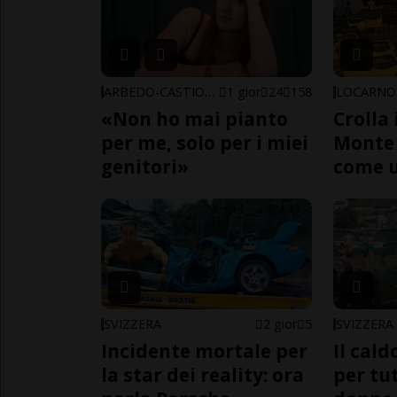
ARBEDO-CASTIONE
1 gior
24
158
LOCARNO
«Non ho mai pianto
Crolla 
per me, solo per i miei
Monte 
genitori»
come 
SVIZZERA
2 gior
5
SVIZZERA
Incidente mortale per
Il cal
la star dei reality: ora
per tut