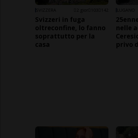
SVIZZERA
2 gior
103
142
LUGANO
Svizzeri in fuga
25enn
oltreconfine, lo fanno
nelle 
soprattutto per la
Ceresi
casa
privo d