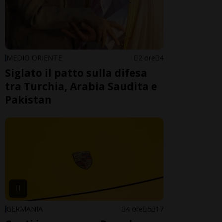
MEDIO ORIENTE
2 ore
4
Siglato il patto sulla difesa
tra Turchia, Arabia Saudita e
Pakistan
GERMANIA
4 ore
5
17