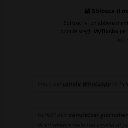
🔐 Sblocca il n
Sottoscrivi un abbonamen
oppure scegli
MyTioAbo
per 
app 
Entra nel
canale WhatsApp
di Tic
Iscriviti alla
newsletter giornalier
direttamente nella tua casella di p