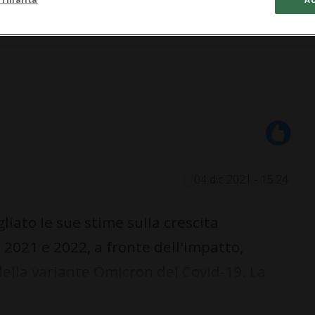
04 dic 2021 - 15:24
ato le sue stime sulla crescita
l 2021 e 2022, a fronte dell'impatto,
lla variante Omicron del Covid-19. La