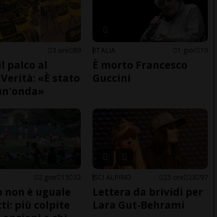
3 ore
89
ITALIA
1 gior
19
il palco al
È morto Francesco
Verità: «È stato
Guccini
un'onda»
2 gior
15
32
SCI ALPINO
23 ore
23
97
do non è uguale
Lettera da brividi per
ti: più colpite
Lara Gut-Behrami