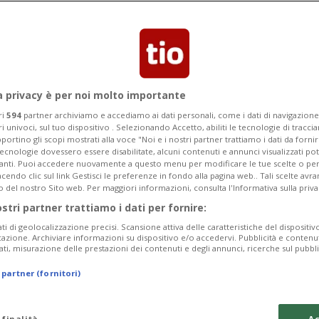
a privacy è per noi molto importante
ri
594
partner archiviamo e accediamo ai dati personali, come i dati di navigazione 
ri univoci, sul tuo dispositivo . Selezionando Accetto, abiliti le tecnologie di tracc
portino gli scopi mostrati alla voce "Noi e i nostri partner trattiamo i dati da fornir
tecnologie dovessero essere disabilitate, alcuni contenuti e annunci visualizzati 
vanti. Puoi accedere nuovamente a questo menu per modificare le tue scelte o per
endo clic sul link Gestisci le preferenze in fondo alla pagina web.. Tali scelte avr
o del nostro Sito web. Per maggiori informazioni, consulta l'Informativa sulla priva
ostri partner trattiamo i dati per fornire:
ati di geolocalizzazione precisi. Scansione attiva delle caratteristiche del dispositivo 
icazione. Archiviare informazioni su dispositivo e/o accedervi. Pubblicità e contenu
ati, misurazione delle prestazioni dei contenuti e degli annunci, ricerche sul pubbl
 partner (fornitori)
 finalità
Ac