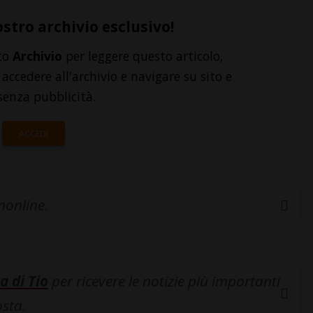
ostro archivio esclusivo!
to
Archivio
per leggere questo articolo,
accedere all'archivio e navigare su sito e
senza pubblicità.
ACCEDI
inonline.
a di Tio
per ricevere le notizie più importanti
osta.