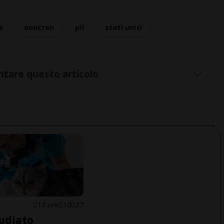
s
omicron
pil
stati uniti
tare questo articolo
17 ore
10
37
udiato