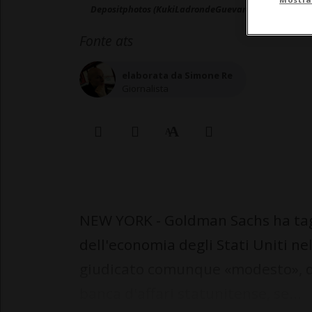
Depositphotos (KukiLadrondeGuevara)
Fonte ats
elaborata da Simone Re
Giornalista
NEW YORK - Goldman Sachs ha tagli
dell'economia degli Stati Uniti ne
giudicato comunque «modesto», de
banca d'affari statunitense, se...