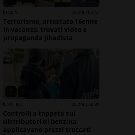
ITALIA
6 ore
15
54
Terrorismo, arrestato 16enne
in vacanza: trovati video e
propaganda jihadista
CONFINE
8 ore
39
81
Controlli a tappeto sui
distributori di benzina:
applicavano prezzi truccati