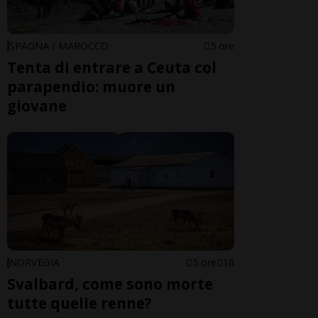
SPAGNA / MAROCCO
5 ore
Tenta di entrare a Ceuta col
parapendio: muore un
giovane
NORVEGIA
5 ore
18
Svalbard, come sono morte
tutte quelle renne?