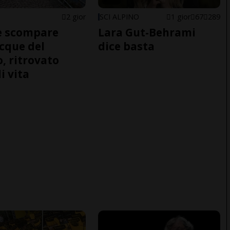
2 gior
SCI ALPINO
1 gior
67
289
e scompare
Lara Gut-Behrami
acque del
dice basta
o, ritrovato
i vita