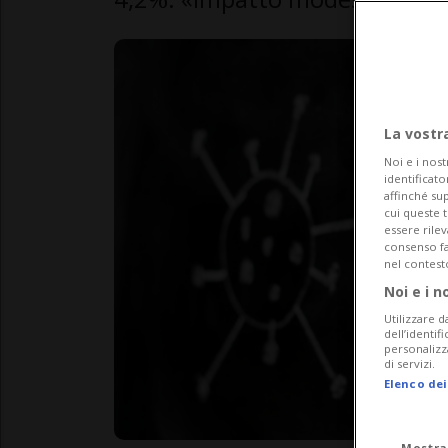
La vostr
Noi e i nost
identificato
affinché sup
cui queste 
essere rile
consenso fac
nel contest
Noi e i n
Utilizzare d
dell’identif
personalizz
di servizi.
Elenco dei
Mostra