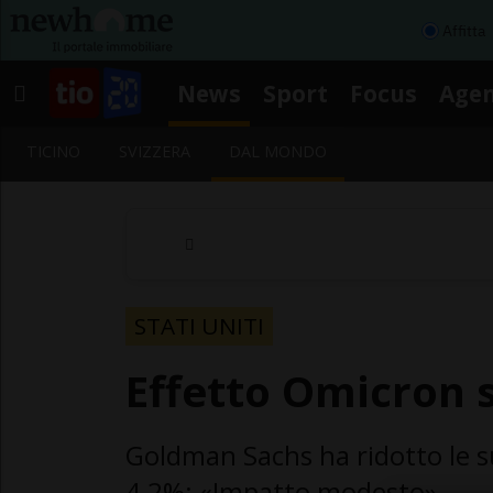
Affitta
News
Sport
Focus
Age
TICINO
SVIZZERA
DAL MONDO
STATI UNITI
Effetto Omicron su
Goldman Sachs ha ridotto le s
4,2%: «Impatto modesto»