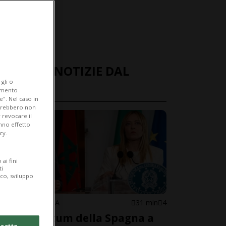
ULTIME NOTIZIE DAL
gli o
MONDO
iamento
e". Nel caso in
potrebbero non
 revocare il
anno effetto
cy.
ai fini
ti
ico, sviluppo
SPAGNA/ITALIA
31 min
4
L'ultimatum della Spagna a
cetto