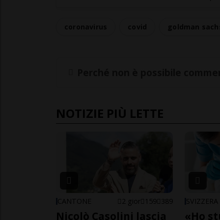
coronavirus
covid
goldman sach
Perché non è possibile commen
NOTIZIE PIÙ LETTE
CANTONE
2 gior
159
389
SVIZZERA
Nicolò Casolini lascia
«Ho st