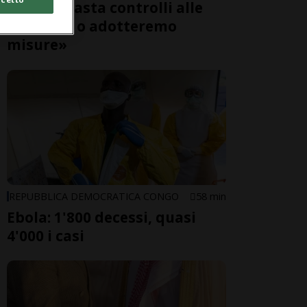
Roma: «Basta controlli alle
frontiere o adotteremo
misure»
REPUBBLICA DEMOCRATICA CONGO
58 min
Ebola: 1'800 decessi, quasi
4'000 i casi