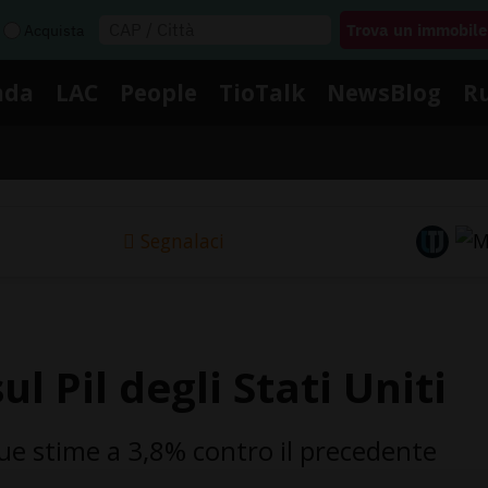
Acquista
nda
LAC
People
TioTalk
NewsBlog
R
Segnalaci
l Pil degli Stati Uniti
ue stime a 3,8% contro il precedente