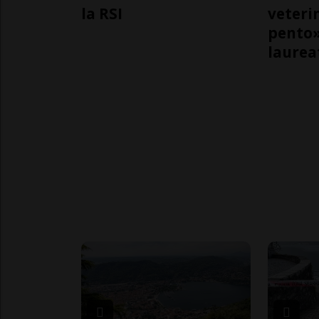
la RSI
veteri
pento»
laurea