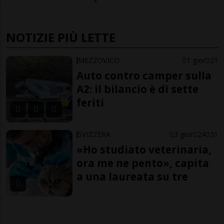
NOTIZIE PIÙ LETTE
MEZZOVICO
1 gior
21
Auto contro camper sulla
A2: il bilancio è di sette
feriti
SVIZZERA
3 gior
24
51
«Ho studiato veterinaria,
ora me ne pento», capita
a una laureata su tre