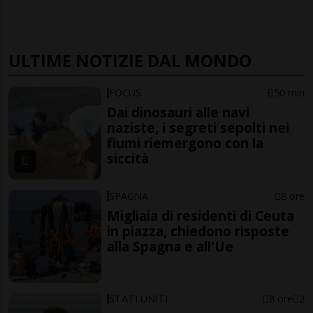
ULTIME NOTIZIE DAL MONDO
FOCUS
50 min
Dai dinosauri alle navi
naziste, i segreti sepolti nei
fiumi riemergono con la
siccità
SPAGNA
8 ore
Migliaia di residenti di Ceuta
in piazza, chiedono risposte
alla Spagna e all'Ue
STATI UNITI
8 ore
2