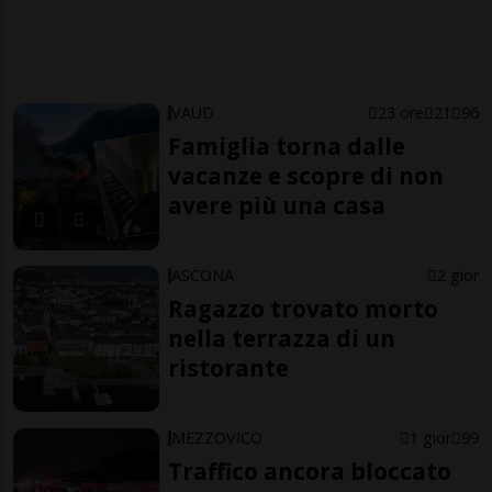
VAUD
23 ore
21
96
Famiglia torna dalle
vacanze e scopre di non
avere più una casa
ASCONA
2 gior
Ragazzo trovato morto
nella terrazza di un
ristorante
MEZZOVICO
1 gior
99
Traffico ancora bloccato