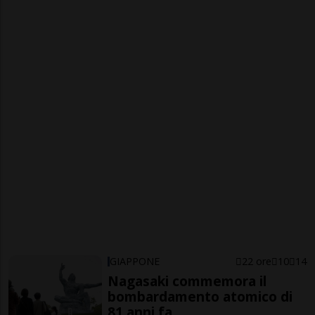
GIAPPONE
22 ore
10
14
Nagasaki commemora il
bombardamento atomico di
81 anni fa