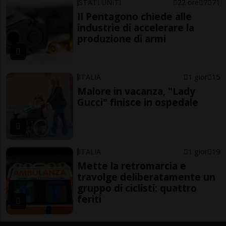
STATI UNITI
22 ore
7
71
Il Pentagono chiede alle
industrie di accelerare la
produzione di armi
ITALIA
1 gior
15
Malore in vacanza, "Lady
Gucci" finisce in ospedale
ITALIA
1 gior
19
Mette la retromarcia e
travolge deliberatamente un
gruppo di ciclisti: quattro
feriti