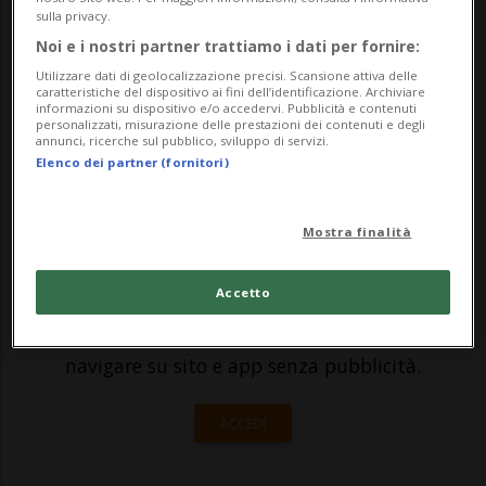
vendere i propri marchi di punta di
sulla privacy.
smartphone. «Huawei ha appreso che
Noi e i nostri partner trattiamo i dati per fornire:
circolano voci infondate sulla possibile
Utilizzare dati di geolocalizzazione precisi. Scansione attiva delle
caratteristiche del dispositivo ai fini dell’identificazione. Archiviare
informazioni su dispositivo e/o accedervi. Pubblicità e contenuti
vendita di marchi d...
personalizzati, misurazione delle prestazioni dei contenuti e degli
annunci, ricerche sul pubblico, sviluppo di servizi.
Elenco dei partner (fornitori)
🔐 Sblocca il nostro archivio
esclusivo!
Mostra finalità
Sottoscrivi un abbonamento
Archivio
per
Accetto
leggere questo articolo, oppure scegli
MyTioAbo
per accedere all'archivio e
navigare su sito e app senza pubblicità.
ACCEDI