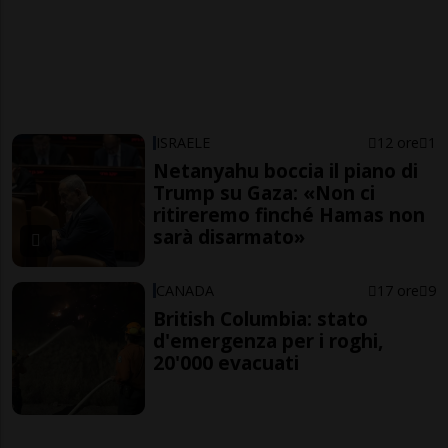
ISRAELE
12 ore
1
Netanyahu boccia il piano di
Trump su Gaza: «Non ci
ritireremo finché Hamas non
sarà disarmato»
CANADA
17 ore
9
British Columbia: stato
d'emergenza per i roghi,
20'000 evacuati