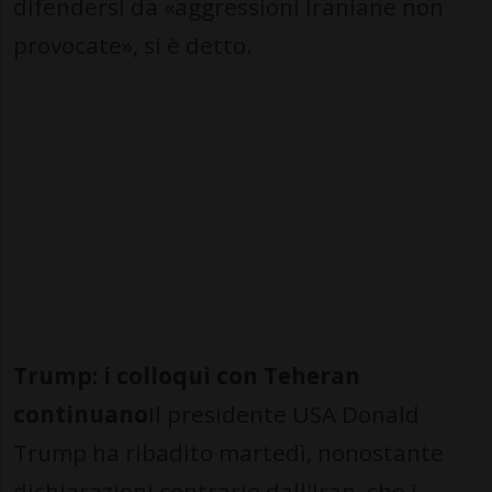
difendersi da «aggressioni iraniane non
provocate», si è detto.
Trump: i colloqui con Teheran
continuano
Il presidente USA Donald
Trump ha ribadito martedì, nonostante
dichiarazioni contrarie dall'Iran, che i