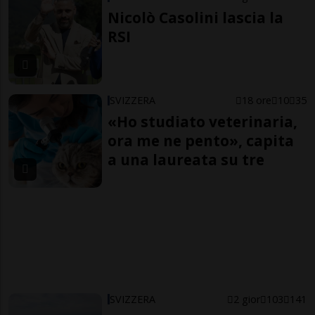
Nicolò Casolini lascia la
RSI
SVIZZERA
18 ore
10
35
«Ho studiato veterinaria,
ora me ne pento», capita
a una laureata su tre
SVIZZERA
2 gior
103
141