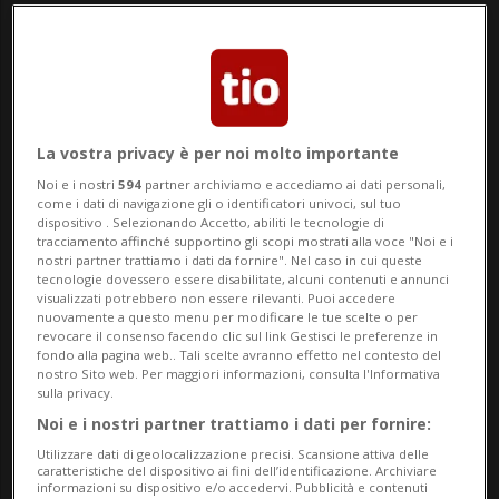
attacco cresce il timore di una nuova
escalation del conflitto. L'ultimo scambio
di colpi è avvenuto sullo sfondo di
negoziati in stallo per un accordo quadro
La vostra privacy è per noi molto importante
che dovrebbe porre fine alla guerra e
Noi e i nostri
594
partner archiviamo e accediamo ai dati personali,
come i dati di navigazione gli o identificatori univoci, sul tuo
riaprire lo Stretto di Hormuz alla
dispositivo . Selezionando Accetto, abiliti le tecnologie di
tracciamento affinché supportino gli scopi mostrati alla voce "Noi e i
navigazione.
nostri partner trattiamo i dati da fornire". Nel caso in cui queste
tecnologie dovessero essere disabilitate, alcuni contenuti e annunci
visualizzati potrebbero non essere rilevanti. Puoi accedere
Secondo proprie dichiarazioni, l'esercito
nuovamente a questo menu per modificare le tue scelte o per
revocare il consenso facendo clic sul link Gestisci le preferenze in
statunitense ha respinto con successo gli
fondo alla pagina web.. Tali scelte avranno effetto nel contesto del
nostro Sito web. Per maggiori informazioni, consulta l'Informativa
attacchi dell'Iran. Diversi missili balistici e
sulla privacy.
droni sarebbero stati intercettati, ha
Noi e i nostri partner trattiamo i dati per fornire:
Utilizzare dati di geolocalizzazione precisi. Scansione attiva delle
comunicato il comando regionale
caratteristiche del dispositivo ai fini dell’identificazione. Archiviare
informazioni su dispositivo e/o accedervi. Pubblicità e contenuti