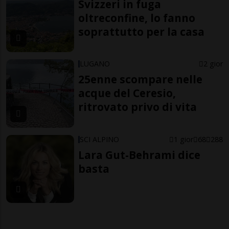
Svizzeri in fuga
oltreconfine, lo fanno
soprattutto per la casa
LUGANO
2 gior
25enne scompare nelle
acque del Ceresio,
ritrovato privo di vita
SCI ALPINO
1 gior
68
288
Lara Gut-Behrami dice
basta