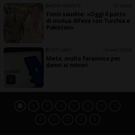
MEDIO ORIENTE
9 ore
6
Fonti saudite: «Oggi il patto
di mutua difesa con Turchia e
Pakistan»
STATI UNITI
9 ore
10
19
Meta, multa faraonica per
danni ai minori