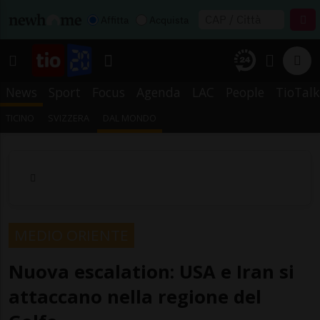
Affitta
Acquista
News
Sport
Focus
Agenda
LAC
People
TioTalk
TICINO
SVIZZERA
DAL MONDO
MEDIO ORIENTE
Nuova escalation: USA e Iran si
attaccano nella regione del