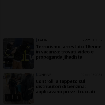
ITALIA
7 ore
15
57
Terrorismo, arrestato 16enne
in vacanza: trovati video e
propaganda jihadista
CONFINE
9 ore
39
81
Controlli a tappeto sui
distributori di benzina:
applicavano prezzi truccati