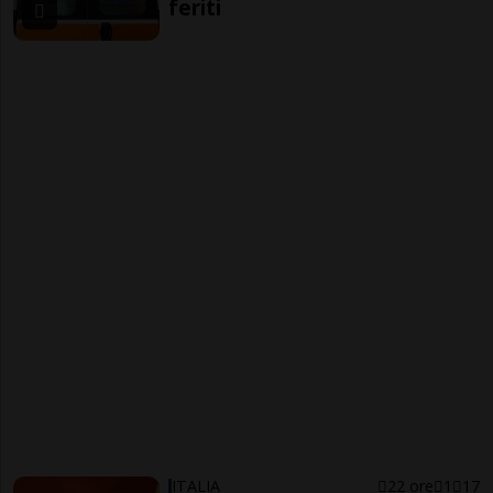
feriti
ITALIA
22 ore
1
17