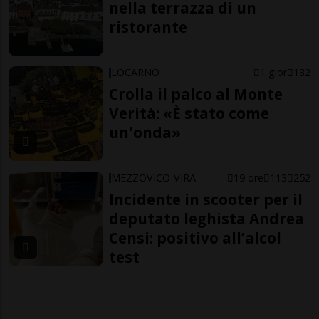
nella terrazza di un
ristorante
LOCARNO
1 gior
132
Crolla il palco al Monte
Verità: «È stato come
un'onda»
MEZZOVICO-VIRA
19 ore
113
252
Incidente in scooter per il
deputato leghista Andrea
Censi: positivo all’alcol
test