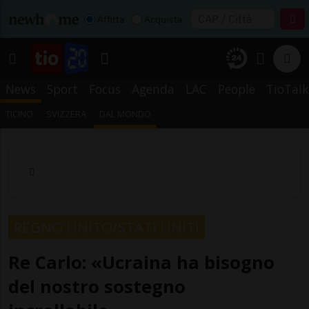
Affitta
Acquista
News
Sport
Focus
Agenda
LAC
People
TioTalk
TICINO
SVIZZERA
DAL MONDO
REGNO UNITO/STATI UNITI
Re Carlo: «Ucraina ha bisogno
del nostro sostegno