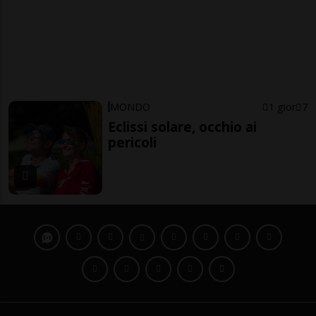
MONDO
1 gior
7
Eclissi solare, occhio ai
pericoli