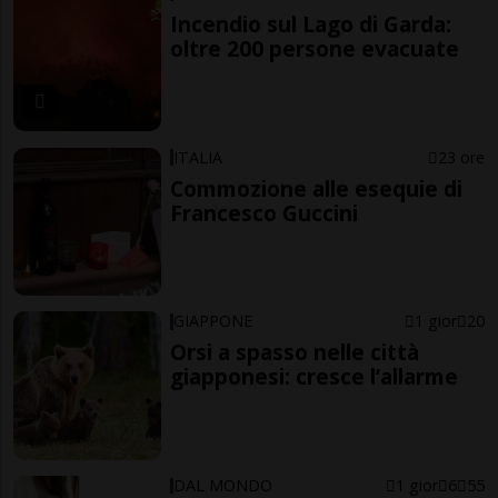
Incendio sul Lago di Garda:
oltre 200 persone evacuate
ITALIA
23 ore
Commozione alle esequie di
Francesco Guccini
GIAPPONE
1 gior
20
Orsi a spasso nelle città
giapponesi: cresce l’allarme
DAL MONDO
1 gior
6
55