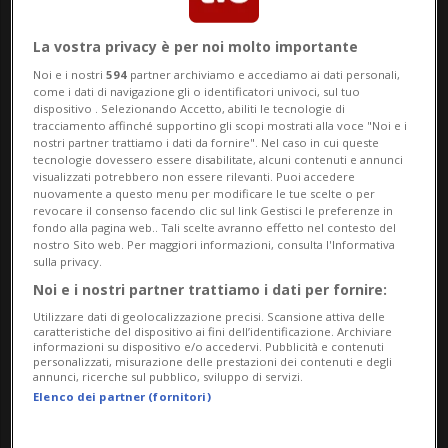
attacchi dell'11 settembre 2001 a New
York. «Oggi - ha aggiunto - quella stessa
La vostra privacy è per noi molto importante
Noi e i nostri
594
partner archiviamo e accediamo ai dati personali,
incrollabile determinazione è necessaria
come i dati di navigazione gli o identificatori univoci, sul tuo
dispositivo . Selezionando Accetto, abiliti le tecnologie di
per la difesa dell'Ucraina e del suo popolo
tracciamento affinché supportino gli scopi mostrati alla voce "Noi e i
nostri partner trattiamo i dati da fornire". Nel caso in cui queste
coraggiosissimo. È necessaria per
tecnologie dovessero essere disabilitate, alcuni contenuti e annunci
visualizzati potrebbero non essere rilevanti. Puoi accedere
garantire una pace veramente giusta e
nuovamente a questo menu per modificare le tue scelte o per
revocare il consenso facendo clic sul link Gestisci le preferenze in
duratura».
fondo alla pagina web.. Tali scelte avranno effetto nel contesto del
nostro Sito web. Per maggiori informazioni, consulta l'Informativa
sulla privacy.
Fra il popolo britannico e quello americano
Noi e i nostri partner trattiamo i dati per fornire:
vi sono «massima stima e amicizia», ma i
Utilizzare dati di geolocalizzazione precisi. Scansione attiva delle
caratteristiche del dispositivo ai fini dell’identificazione. Archiviare
disaccordi sono pur sempre possibili.
informazioni su dispositivo e/o accedervi. Pubblicità e contenuti
personalizzati, misurazione delle prestazioni dei contenuti e degli
«Tenendo a mente lo spirito del 1776,
annunci, ricerche sul pubblico, sviluppo di servizi.
Elenco dei partner (fornitori)
possiamo forse convenire sul fatto che non