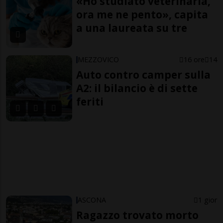
«Ho studiato veterinaria,
ora me ne pento», capita
a una laureata su tre
MEZZOVICO
16 ore
14
Auto contro camper sulla
A2: il bilancio è di sette
feriti
ASCONA
1 gior
Ragazzo trovato morto