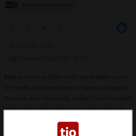
elaborata da Redazione
28 apr 2026 - 22:34
Aggiornamento 29 apr 2026 - 09:19
Regno Unito e Stati Uniti sono stati «uniti
di fronte al terrorismo» e hanno «risposto
insieme alla chiamata, come i nostri popoli
hanno fatto per oltre un secolo, spalla a
spalla». Lo ha detto Re Carlo parlando al
Congresso degli Stai Uniti, riferendosi agli