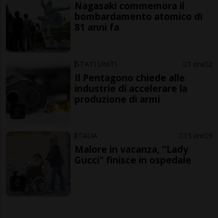
Nagasaki commemora il
bombardamento atomico di
81 anni fa
STATI UNITI
1 ora
2
Il Pentagono chiede alle
industrie di accelerare la
produzione di armi
ITALIA
15 ore
9
Malore in vacanza, "Lady
Gucci" finisce in ospedale