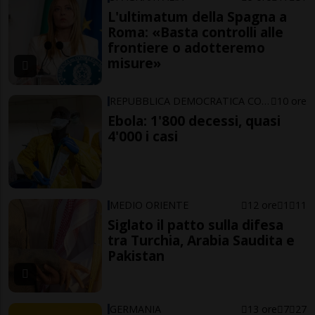
L'ultimatum della Spagna a
Roma: «Basta controlli alle
frontiere o adotteremo
misure»
REPUBBLICA DEMOCRATICA CONGO
10 ore
Ebola: 1'800 decessi, quasi
4'000 i casi
MEDIO ORIENTE
12 ore
1
11
Siglato il patto sulla difesa
tra Turchia, Arabia Saudita e
Pakistan
GERMANIA
13 ore
7
27