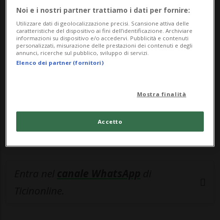
Noi e i nostri partner trattiamo i dati per fornire:
🔐 Sblocca il nostro archivio
Utilizzare dati di geolocalizzazione precisi. Scansione attiva delle
caratteristiche del dispositivo ai fini dell’identificazione. Archiviare
esclusivo!
informazioni su dispositivo e/o accedervi. Pubblicità e contenuti
personalizzati, misurazione delle prestazioni dei contenuti e degli
Sottoscrivi un abbonamento
Archivio
per
annunci, ricerche sul pubblico, sviluppo di servizi.
Elenco dei partner (fornitori)
leggere questo articolo, oppure scegli
MyTioAbo
per accedere all'archivio e
Mostra finalità
navigare su sito e app senza pubblicità.
Accetto
ACCEDI
Entra nel
canale WhatsApp
di
Ticinonline.