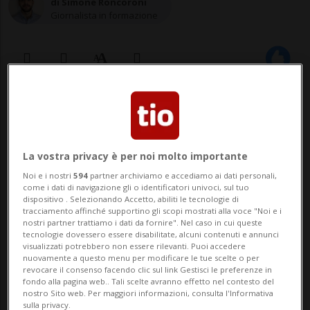
di Simone Roncoroni
Giornalista in formazione
14 dic 2023 - 09:43
41
BRUXELLES - Debutta questa mattina a
La vostra privacy è per noi molto importante
Bruxelles il Consiglio europeo, un vertice
Noi e i nostri
594
partner archiviamo e accediamo ai dati personali,
come i dati di navigazione gli o identificatori univoci, sul tuo
di due giorni che dovrà decidere, tra i
dispositivo . Selezionando Accetto, abiliti le tecnologie di
tracciamento affinché supportino gli scopi mostrati alla voce "Noi e i
molti temi sul tavolo delle trattative,
nostri partner trattiamo i dati da fornire". Nel caso in cui queste
tecnologie dovessero essere disabilitate, alcuni contenuti e annunci
l'approvazione di un nuovo pacchetto di
visualizzati potrebbero non essere rilevanti. Puoi accedere
nuovamente a questo menu per modificare le tue scelte o per
aiuti a Kiev e l'avvio delle
revocare il consenso facendo clic sul link Gestisci le preferenze in
fondo alla pagina web.. Tali scelte avranno effetto nel contesto del
discussioni&nbs...
nostro Sito web. Per maggiori informazioni, consulta l'Informativa
sulla privacy.