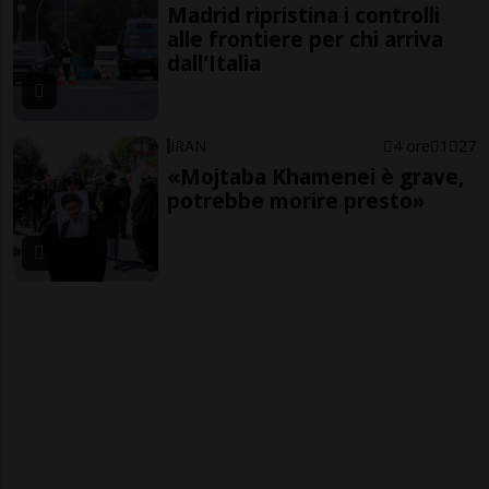
Madrid ripristina i controlli
alle frontiere per chi arriva
dall'Italia
IRAN
4 ore
1
27
«Mojtaba Khamenei è grave,
potrebbe morire presto»