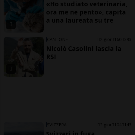
«Ho studiato veterinaria,
ora me ne pento», capita
a una laureata su tre
CANTONE
2 gior
160
393
Nicolò Casolini lascia la
RSI
SVIZZERA
2 gior
104
143
Svizzeri in fuga