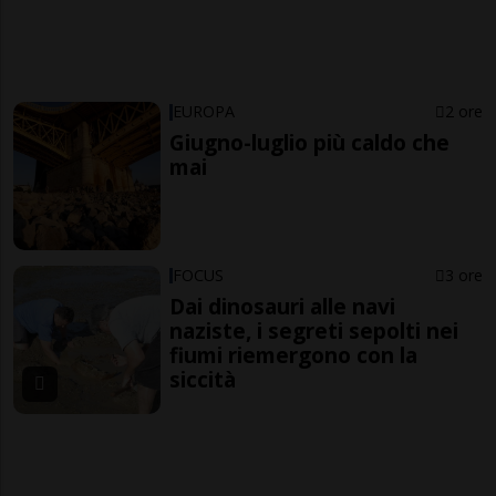
EUROPA
2 ore
Giugno-luglio più caldo che
mai
FOCUS
3 ore
Dai dinosauri alle navi
naziste, i segreti sepolti nei
fiumi riemergono con la
siccità