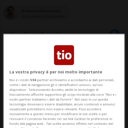
di Simone Roncoroni
Giornalista in formazione
26 set 2023 - 16:46
Aggiornamento 18 dic 2023 - 13:12
La vostra privacy è per noi molto importante
NOVERALLA - «La fossa è stata scavata in
Noi e i nostri
594
partner archiviamo e accediamo ai dati personali,
come i dati di navigazione gli o identificatori univoci, sul tuo
sei volte». Queste le tempistiche
dispositivo . Selezionando Accetto, abiliti le tecnologie di
tracciamento affinché supportino gli scopi mostrati alla voce "Noi e i
impiegate da parte della famiglia di
nostri partner trattiamo i dati da fornire". Nel caso in cui queste
tecnologie dovessero essere disabilitate, alcuni contenuti e annunci
Saman Abbas, la ragazza uccisa a
visualizzati potrebbero non essere rilevanti. Puoi accedere
nuovamente a questo menu per modificare le tue scelte o per
Noveralla dopo aver rifiutato un
revocare il consenso facendo clic sul link Gestisci le preferenze in
fondo alla pagina web.. Tali scelte avranno effetto nel contesto del