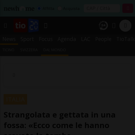
Affitta
Acquista
News
Sport
Focus
Agenda
LAC
People
TioTalk
TICINO
SVIZZERA
DAL MONDO
ITALIA
Strangolata e gettata in una
fossa: «Ecco come le hanno