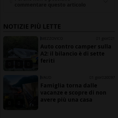
commentare questo articolo
NOTIZIE PIÙ LETTE
MEZZOVICO
1 gior
21
Auto contro camper sulla
A2: il bilancio è di sette
feriti
VAUD
1 gior
20
97
Famiglia torna dalle
vacanze e scopre di non
avere più una casa