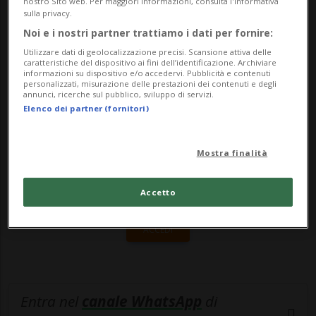
nostro Sito web. Per maggiori informazioni, consulta l'Informativa
matrimonio forzato in Pakistan, per
sulla privacy.
costruire la sua tomba. I risulta...
Noi e i nostri partner trattiamo i dati per fornire:
Utilizzare dati di geolocalizzazione precisi. Scansione attiva delle
caratteristiche del dispositivo ai fini dell’identificazione. Archiviare
🔐 Sblocca il nostro archivio
informazioni su dispositivo e/o accedervi. Pubblicità e contenuti
personalizzati, misurazione delle prestazioni dei contenuti e degli
annunci, ricerche sul pubblico, sviluppo di servizi.
esclusivo!
Elenco dei partner (fornitori)
Sottoscrivi un abbonamento
Archivio
per
leggere questo articolo, oppure scegli
Mostra finalità
MyTioAbo
per accedere all'archivio e
navigare su sito e app senza pubblicità.
Accetto
ACCEDI
Entra nel
canale WhatsApp
di