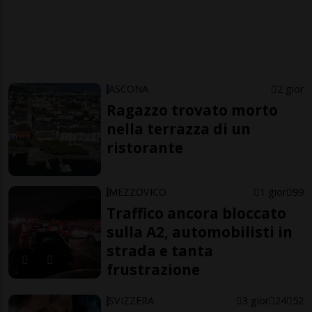
ASCONA
2 gior
Ragazzo trovato morto
nella terrazza di un
ristorante
MEZZOVICO
1 gior
99
Traffico ancora bloccato
sulla A2, automobilisti in
strada e tanta
frustrazione
SVIZZERA
3 gior
24
52