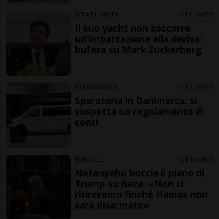
STATI UNITI
11 ore
5
Il suo yacht non soccorre
un'imbarcazione alla deriva:
bufera su Mark Zuckerberg
DANIMARCA
12 ore
1
Sparatoria in Danimarca: si
sospetta un regolamento di
conti
ISRAELE
14 ore
1
Netanyahu boccia il piano di
Trump su Gaza: «Non ci
ritireremo finché Hamas non
sarà disarmato»