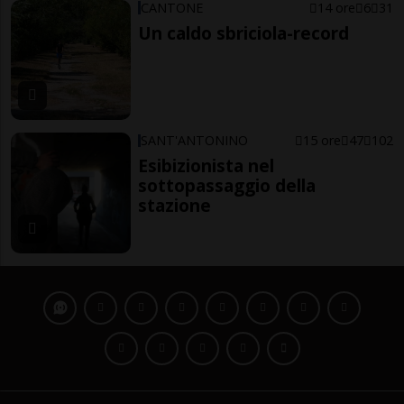
CANTONE
14 ore
6
31
Un caldo sbriciola-record
SANT'ANTONINO
15 ore
47
102
Esibizionista nel
sottopassaggio della
stazione