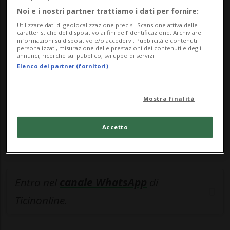
Noi e i nostri partner trattiamo i dati per fornire:
🔐 Sblocca il nostro archivio
Utilizzare dati di geolocalizzazione precisi. Scansione attiva delle
caratteristiche del dispositivo ai fini dell’identificazione. Archiviare
esclusivo!
informazioni su dispositivo e/o accedervi. Pubblicità e contenuti
personalizzati, misurazione delle prestazioni dei contenuti e degli
annunci, ricerche sul pubblico, sviluppo di servizi.
Sottoscrivi un abbonamento
Archivio
per
Elenco dei partner (fornitori)
leggere questo articolo, oppure scegli
MyTioAbo
per accedere all'archivio e
Mostra finalità
navigare su sito e app senza pubblicità.
Accetto
ACCEDI
Entra nel
canale WhatsApp
di
Ticinonline.