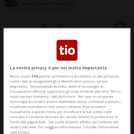
elaborata da Redazione
13 nov 2024 - 17:13
1
CADEMPINO - «L'attuale impostazione
La vostra privacy è per noi molto importante
organizzativa e di governance delle
Noi e i nostri
594
partner archiviamo e accediamo ai dati personali,
come i dati di navigazione gli o identificatori univoci, sul tuo
PolCom funziona sostanzialmente bene e
dispositivo . Selezionando Accetto, abiliti le tecnologie di
tracciamento affinché supportino gli scopi mostrati alla voce "Noi e i
non si ravvedono elementi concreti, seri e
nostri partner trattiamo i dati da fornire". Nel caso in cui queste
tecnologie dovessero essere disabilitate, alcuni contenuti e annunci
diffusi che possano giustificare un
visualizzati potrebbero non essere rilevanti. Puoi accedere
nuovamente a questo menu per modificare le tue scelte o per
cambiamento così radicale nella struttura
revocare il consenso facendo clic sul link Gestisci le preferenze in
fondo alla pagina web.. Tali scelte avranno effetto nel contesto del
delle polizie co...
nostro Sito web. Per maggiori informazioni, consulta l'Informativa
sulla privacy.