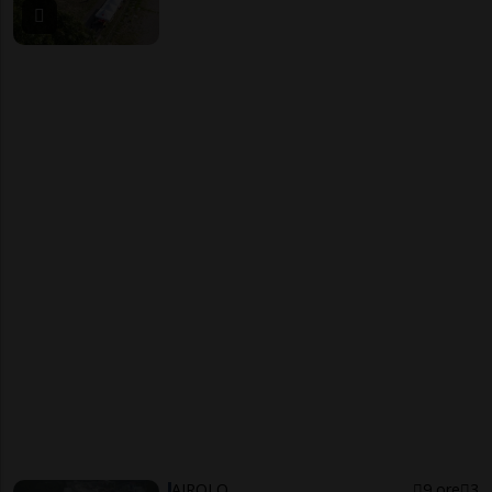
AIROLO
9 ore
3