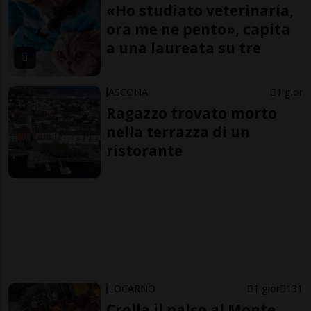
«Ho studiato veterinaria,
ora me ne pento», capita
a una laureata su tre
ASCONA
1 gior
Ragazzo trovato morto
nella terrazza di un
ristorante
LOCARNO
1 gior
131
Crolla il palco al Monte