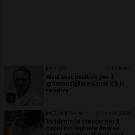
CANTONE
11 ore
127
Alcol test positivo per il
granconsigliere Censi: c'è la
recidiva
MEZZOVICO-VIRA
13 ore
112
250
Incidente in scooter per il
deputato leghista Andrea
Censi: positivo all’alcol test