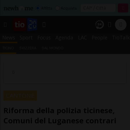
Affitta
Acquista
News
Sport
Focus
Agenda
LAC
People
TioTalk
TICINO
SVIZZERA
DAL MONDO
CANTONE
Riforma della polizia ticinese,
Comuni del Luganese contrari