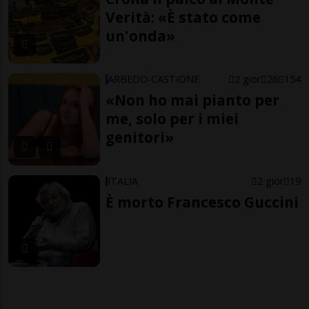
Verità: «È stato come
un'onda»
ARBEDO-CASTIONE
2 gior
26
154
«Non ho mai pianto per
me, solo per i miei
genitori»
ITALIA
2 gior
19
È morto Francesco Guccini