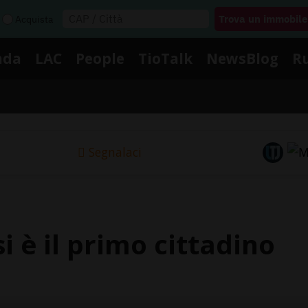
Acquista
nda
LAC
People
TioTalk
NewsBlog
R
Segnalaci
 è il primo cittadino