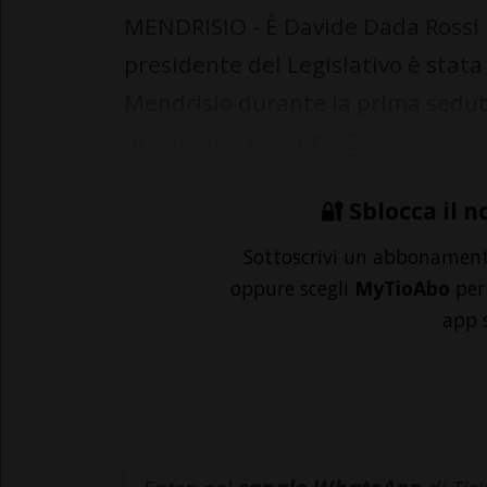
MENDRISIO - È Davide Dada Rossi il
presidente del Legislativo è stata
Mendrisio durante la prima seduta
presidente uscente, Davi...
🔐 Sblocca il n
Sottoscrivi un abbonamen
oppure scegli
MyTioAbo
per 
app 