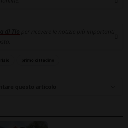
inonline.
a di Tio
per ricevere le notizie più importanti
osta.
risio
primo cittadino
tare questo articolo