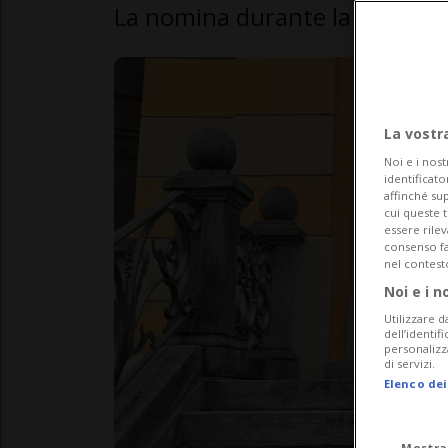
La nomina durante la prima s
La vostr
Noi e i nost
identificato
affinché sup
cui queste 
essere rile
consenso fac
nel contest
Noi e i n
Utilizzare d
dell’identif
personalizz
di servizi.
Elenco dei
Mostra