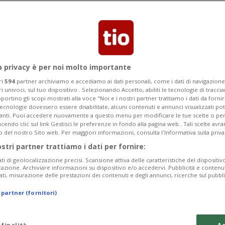
eduta di Consiglio comunale.
a privacy è per noi molto importante
ri
594
partner archiviamo e accediamo ai dati personali, come i dati di navigazione 
ri univoci, sul tuo dispositivo . Selezionando Accetto, abiliti le tecnologie di tracc
portino gli scopi mostrati alla voce "Noi e i nostri partner trattiamo i dati da fornir
tecnologie dovessero essere disabilitate, alcuni contenuti e annunci visualizzati 
vanti. Puoi accedere nuovamente a questo menu per modificare le tue scelte o per
endo clic sul link Gestisci le preferenze in fondo alla pagina web.. Tali scelte avr
o del nostro Sito web. Per maggiori informazioni, consulta l'Informativa sulla priva
ostri partner trattiamo i dati per fornire:
ati di geolocalizzazione precisi. Scansione attiva delle caratteristiche del dispositivo 
icazione. Archiviare informazioni su dispositivo e/o accedervi. Pubblicità e contenu
ati, misurazione delle prestazioni dei contenuti e degli annunci, ricerche sul pubbl
 partner (fornitori)
 finalità
Ac