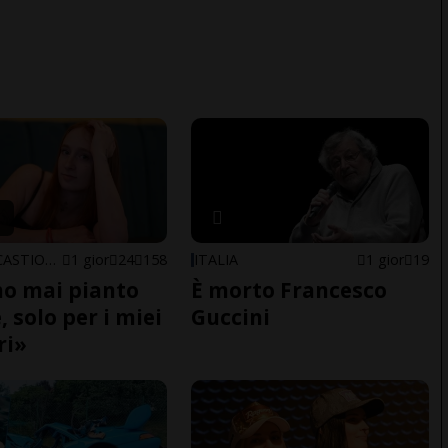
ARBEDO-CASTIONE
1 gior
24
158
ITALIA
1 gior
19
o mai pianto
È morto Francesco
 solo per i miei
Guccini
ri»