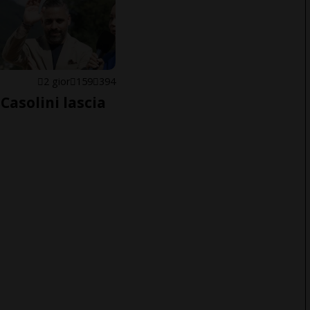
E
2 gior
159
394
Casolini lascia