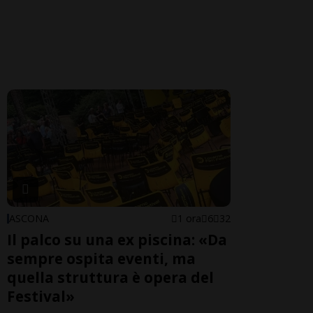
ASCONA
1 ora
6
32
Il palco su una ex piscina: «Da
sempre ospita eventi, ma
quella struttura è opera del
Festival»