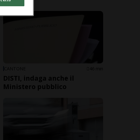
CANTONE
46 min
DISTI, indaga anche il
Ministero pubblico