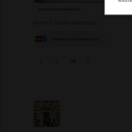
Foto Il Centro Mendrisio
Fonte Il Centro Mendrisio
elaborata da Redazione