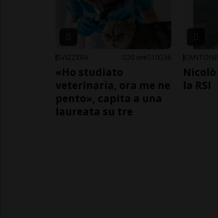
SVIZZERA
20 ore
10
36
CANTON
«Ho studiato
Nicolò 
veterinaria, ora me ne
la RSI
pento», capita a una
laureata su tre