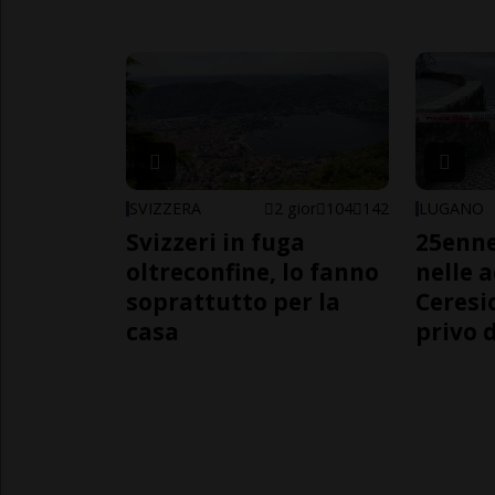
SVIZZERA
2 gior
104
142
LUGANO
Svizzeri in fuga
25enn
oltreconfine, lo fanno
nelle 
soprattutto per la
Ceresi
casa
privo d