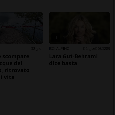
2 gior
SCI ALPINO
2 gior
68
289
e scompare
Lara Gut-Behrami
acque del
dice basta
o, ritrovato
i vita