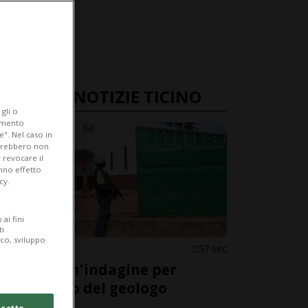
ULTIME NOTIZIE TICINO
gli o
iamento
e". Nel caso in
potrebbero non
 revocare il
anno effetto
cy.
ai fini
ti
ico, sviluppo
CANTONE
57 sec
Aperta un'indagine per
l'omicidio del geologo
ticinese
cetto