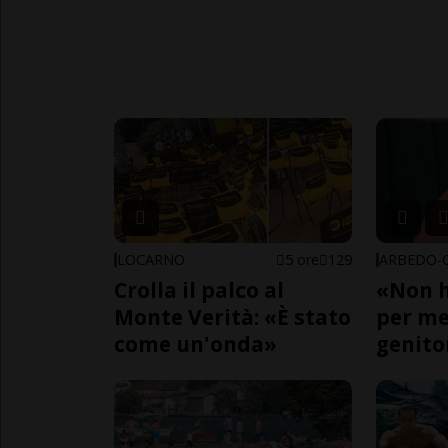
LOCARNO
5 ore
129
Crolla il palco al
«Non h
Monte Verità: «È stato
per me,
come un'onda»
genito