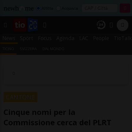
Affitta
Acquista
News
Sport
Focus
Agenda
LAC
People
TioTalk
TICINO
SVIZZERA
DAL MONDO
CANTONE
Cinque nomi per la
Commissione cerca del PLRT