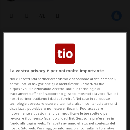
03 lug 2020 - 19:52
La vostra privacy è per noi molto importante
Noi e i nostri
594
partner archiviamo e accediamo ai dati personali,
come i dati di navigazione gli o identificatori univoci, sul tuo
dispositivo . Selezionando Accetto, abiliti le tecnologie di
CAMORINO - La Direttiva cantonale del
tracciamento affinché supportino gli scopi mostrati alla voce "Noi e i
nostri partner trattiamo i dati da fornire". Nel caso in cui queste
PLR, riunita questa sera, ha dato il “la” ai
tecnologie dovessero essere disabilitate, alcuni contenuti e annunci
visualizzati potrebbero non essere rilevanti. Puoi accedere
lavori per la ricerca della nuova presidenza
nuovamente a questo menu per modificare le tue scelte o per
revocare il consenso facendo clic sul link Gestisci le preferenze in
del partito, assicurando pieno sostegno
fondo alla pagina web.. Tali scelte avranno effetto nel contesto del
nostro Sito web. Per maggiori informazioni, consulta l'Informativa