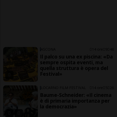
ASCONA
14 ore
9
48
Il palco su una ex piscina: «Da
sempre ospita eventi, ma
quella struttura è opera del
Festival»
LOCARNO FILM FESTIVAL
14 ore
5
26
Baume-Schneider: «Il cinema
è di primaria importanza per
la democrazia»