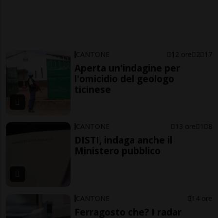
CANTONE
12 ore
2
17
Aperta un'indagine per
l'omicidio del geologo
ticinese
CANTONE
13 ore
1
8
DISTI, indaga anche il
Ministero pubblico
CANTONE
14 ore
Ferragosto che? I radar