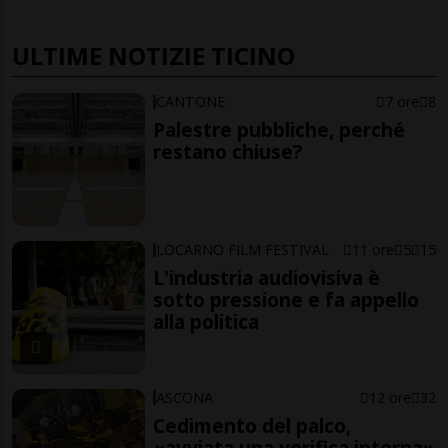
ULTIME NOTIZIE TICINO
CANTONE
7 ore
8
Palestre pubbliche, perché
restano chiuse?
LOCARNO FILM FESTIVAL
11 ore
5
15
L'industria audiovisiva è
sotto pressione e fa appello
alla politica
ASCONA
12 ore
32
Cedimento del palco,
«avviata una verifica interna»