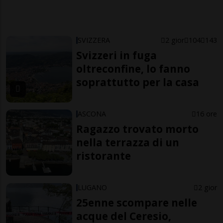
SVIZZERA
2 gior
104
143
Svizzeri in fuga
oltreconfine, lo fanno
soprattutto per la casa
ASCONA
16 ore
Ragazzo trovato morto
nella terrazza di un
ristorante
LUGANO
2 gior
25enne scompare nelle
acque del Ceresio,