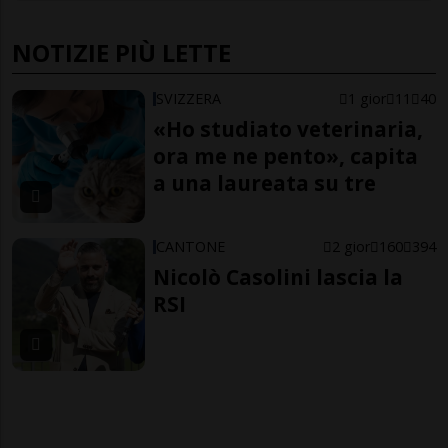
NOTIZIE PIÙ LETTE
SVIZZERA
1 gior
11
40
«Ho studiato veterinaria,
ora me ne pento», capita
a una laureata su tre
CANTONE
2 gior
160
394
Nicolò Casolini lascia la
RSI