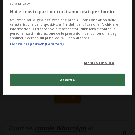
alla Commissione cerca incaricata
sulla privacy.
d'individuare la persona che guider&...
Noi e i nostri partner trattiamo i dati per fornire:
Utilizzare dati di geolocalizzazione precisi. Scansione attiva delle
caratteristiche del dispositivo ai fini dell’identificazione. Archiviare
informazioni su dispositivo e/o accedervi. Pubblicità e contenuti
🔐 Sblocca il nostro archivio
personalizzati, misurazione delle prestazioni dei contenuti e degli
annunci, ricerche sul pubblico, sviluppo di servizi.
esclusivo!
Elenco dei partner (fornitori)
Sottoscrivi un abbonamento
Archivio
per
leggere questo articolo, oppure scegli
Mostra finalità
MyTioAbo
per accedere all'archivio e
Accetto
navigare su sito e app senza pubblicità.
ACCEDI
Entra nel
canale WhatsApp
di