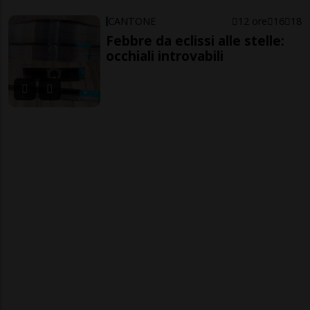
CANTONE
12 ore
16
18
Febbre da eclissi alle stelle:
occhiali introvabili