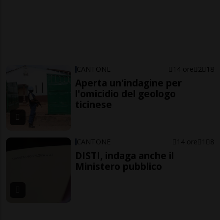
CANTONE
14 ore
2
18
Aperta un'indagine per
l'omicidio del geologo
ticinese
CANTONE
14 ore
1
8
DISTI, indaga anche il
Ministero pubblico