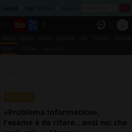
Affitta
Acquista
News
Sport
Focus
Agenda
LAC
People
TioTalk
TICINO
SVIZZERA
DAL MONDO
BALERNA
«Problema informatico»,
l'esame è da rifare... anzi no: che