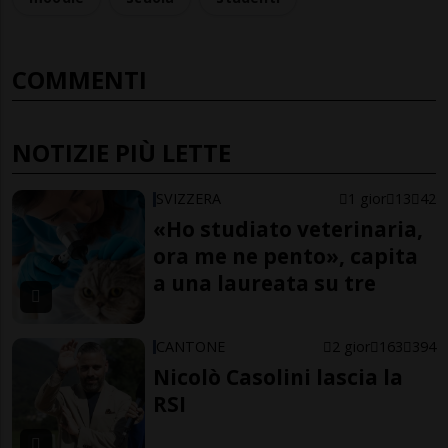
COMMENTI
NOTIZIE PIÙ LETTE
SVIZZERA
1 gior
13
42
«Ho studiato veterinaria,
ora me ne pento», capita
a una laureata su tre
CANTONE
2 gior
163
394
Nicolò Casolini lascia la
RSI