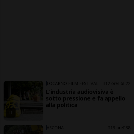
LOCARNO FILM FESTIVAL
12 ore
6
22
L'industria audiovisiva è
sotto pressione e fa appello
alla politica
ASCONA
13 ore
38