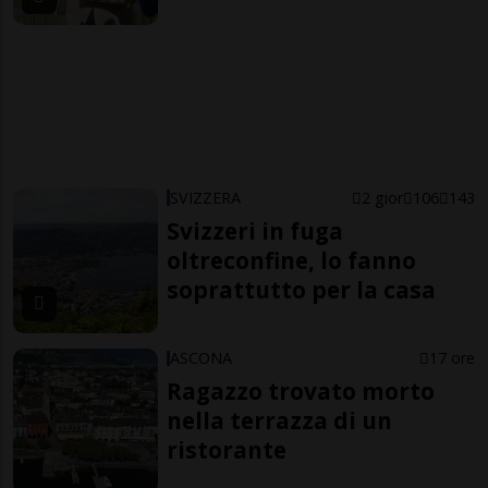
SVIZZERA
2 gior
106
143
Svizzeri in fuga
oltreconfine, lo fanno
soprattutto per la casa
ASCONA
17 ore
Ragazzo trovato morto
nella terrazza di un
ristorante