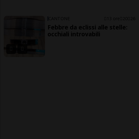
CANTONE
13 ore
20
26
Febbre da eclissi alle stelle:
occhiali introvabili