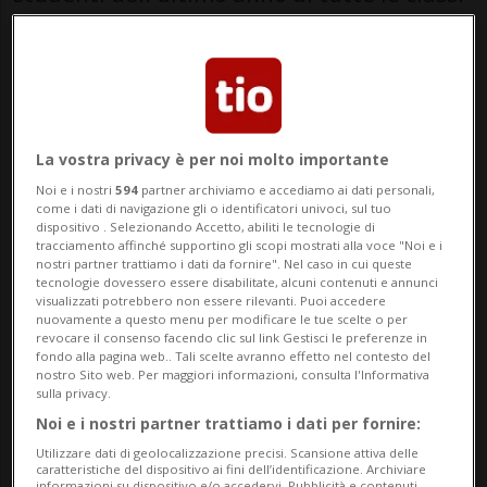
del Centro professionale del verde (CPV) di
Mezzana.
Ma poi ecco arrivare l'email e la
comunicazione della scuola: il test in
La vostra privacy è per noi molto importante
Noi e i nostri
594
partner archiviamo e accediamo ai dati personali,
questione è da ripetere una seconda volta
come i dati di navigazione gli o identificatori univoci, sul tuo
dispositivo . Selezionando Accetto, abiliti le tecnologie di
a causa di «un malfunzionamento tecnico
tracciamento affinché supportino gli scopi mostrati alla voce "Noi e i
nostri partner trattiamo i dati da fornire". Nel caso in cui queste
della piattaforma Moodle», tre giorni
tecnologie dovessero essere disabilitate, alcuni contenuti e annunci
visualizzati potrebbero non essere rilevanti. Puoi accedere
dopo.
nuovamente a questo menu per modificare le tue scelte o per
revocare il consenso facendo clic sul link Gestisci le preferenze in
fondo alla pagina web.. Tali scelte avranno effetto nel contesto del
nostro Sito web. Per maggiori informazioni, consulta l'Informativa
È successo al Centro professionale del
sulla privacy.
verde (CPV) di Mezzana con il gruppo di
Noi e i nostri partner trattiamo i dati per fornire:
Utilizzare dati di geolocalizzazione precisi. Scansione attiva delle
allieve e allievi che hanno svolto l'esame di
caratteristiche del dispositivo ai fini dell’identificazione. Archiviare
informazioni su dispositivo e/o accedervi. Pubblicità e contenuti