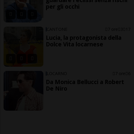
per gli occhi
CANTONE
7 ore
3
17
Lucia, la protagonista della
Dolce Vita locarnese
LOCARNO
7 ore
6
Da Monica Bellucci a Robert
De Niro