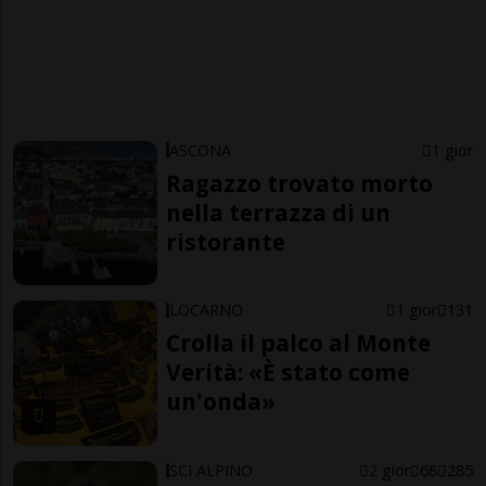
ASCONA
1 gior
Ragazzo trovato morto
nella terrazza di un
ristorante
LOCARNO
1 gior
131
Crolla il palco al Monte
Verità: «È stato come
un'onda»
SCI ALPINO
2 gior
68
285