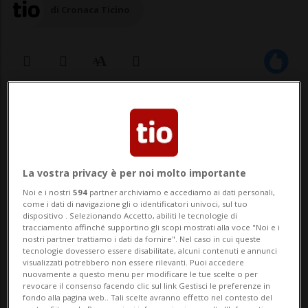
di Cronaca Ticino
09 giu 2026 - 17:20
Aggiornamento 17:59
2
La vostra privacy è per noi molto importante
Noi e i nostri
594
partner archiviamo e accediamo ai dati personali,
come i dati di navigazione gli o identificatori univoci, sul tuo
dispositivo . Selezionando Accetto, abiliti le tecnologie di
tracciamento affinché supportino gli scopi mostrati alla voce "Noi e i
nostri partner trattiamo i dati da fornire". Nel caso in cui queste
tecnologie dovessero essere disabilitate, alcuni contenuti e annunci
visualizzati potrebbero non essere rilevanti. Puoi accedere
CANOBBIO - Un incidente della
nuovamente a questo menu per modificare le tue scelte o per
revocare il consenso facendo clic sul link Gestisci le preferenze in
circolazione si è verificato questo martedì
fondo alla pagina web.. Tali scelte avranno effetto nel contesto del