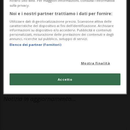
nostro Sito web. Per maggiori informazioni, consulta l'Informativa
sera in Via Massagno a Canobbio, non
sulla privacy.
lontano dalla rotonda per Via San
Noi e i nostri partner trattiamo i dati per fornire:
Utilizzare dati di geolocalizzazione precisi. Scansione attiva delle
Bernardo e Via Tesserete.
caratteristiche del dispositivo ai fini dell’identificazione. Archiviare
informazioni su dispositivo e/o accedervi. Pubblicità e contenuti
personalizzati, misurazione delle prestazioni dei contenuti e degli
annunci, ricerche sul pubblico, sviluppo di servizi.
Stando a quanto appreso, un camper
Elenco dei partner (fornitori)
avrebbe tamponato un'autovettura che lo
precedeva. Immediati i disagi al traffico su
Mostra finalità
un'arteria già fortemente sollecitata per
Accetto
via del traffico pendolare.
Notizia in aggiornamento...