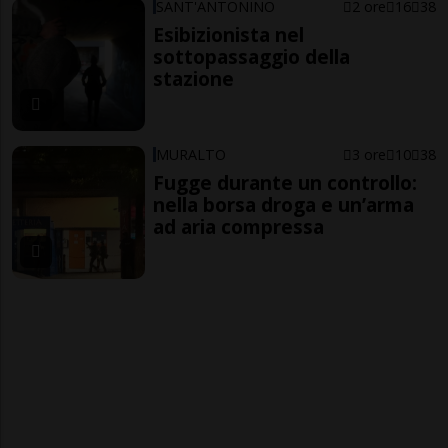
SANT'ANTONINO
2 ore
16
38
Esibizionista nel
sottopassaggio della
stazione
MURALTO
3 ore
10
38
Fugge durante un controllo:
nella borsa droga e un’arma
ad aria compressa