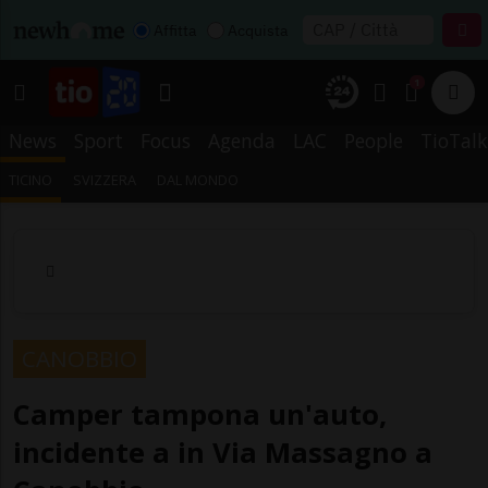
Affitta
Acquista
1
News
Sport
Focus
Agenda
LAC
People
TioTalk
TICINO
SVIZZERA
DAL MONDO
CANOBBIO
Camper tampona un'auto,
incidente a in Via Massagno a