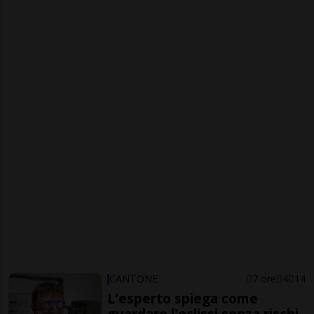
CANTONE
7 ore
4
14
L'esperto spiega come
guardare l'eclissi senza rischi