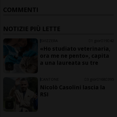
COMMENTI
NOTIZIE PIÙ LETTE
SVIZZERA
1 gior
19
42
«Ho studiato veterinaria,
ora me ne pento», capita
a una laureata su tre
CANTONE
3 gior
168
395
Nicolò Casolini lascia la
RSI