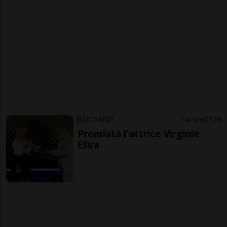
LOCARNO
4 ore
1
6
Premiata l'attrice Virginie
Efira