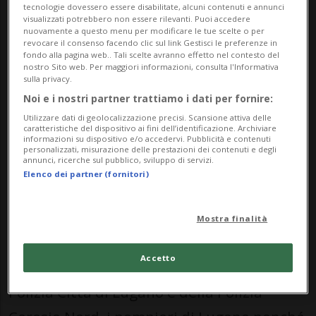
tecnologie dovessero essere disabilitate, alcuni contenuti e annunci
percorrendo via Tesserete in direzione di
visualizzati potrebbero non essere rilevanti. Puoi accedere
nuovamente a questo menu per modificare le tue scelte o per
revocare il consenso facendo clic sul link Gestisci le preferenze in
Tesserete. In base a una prima
fondo alla pagina web.. Tali scelte avranno effetto nel contesto del
nostro Sito web. Per maggiori informazioni, consulta l'Informativa
ricostruzione e per cause che l'inchiesta di
sulla privacy.
polizia dovrà stabilire, nell'affrontare una
Noi e i nostri partner trattiamo i dati per fornire:
curva a sinistra ha perso il controllo della
Utilizzare dati di geolocalizzazione precisi. Scansione attiva delle
caratteristiche del dispositivo ai fini dell’identificazione. Archiviare
informazioni su dispositivo e/o accedervi. Pubblicità e contenuti
vettura, uscendo di strada e precipitando
personalizzati, misurazione delle prestazioni dei contenuti e degli
annunci, ricerche sul pubblico, sviluppo di servizi.
sul fondo di una scarpata, a circa 100
Elenco dei partner (fornitori)
metri dalla strada soprastante.
Mostra finalità
Sul posto sono intervenuti agenti della
Accetto
Polizia cantonale e, in supporto, della
Polizia Città di Lugano e della Polizia