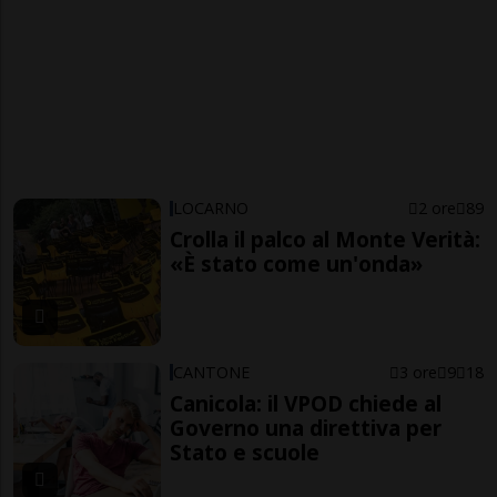
LOCARNO
2 ore
89
Crolla il palco al Monte Verità:
«È stato come un'onda»
CANTONE
3 ore
9
18
Canicola: il VPOD chiede al
Governo una direttiva per
Stato e scuole