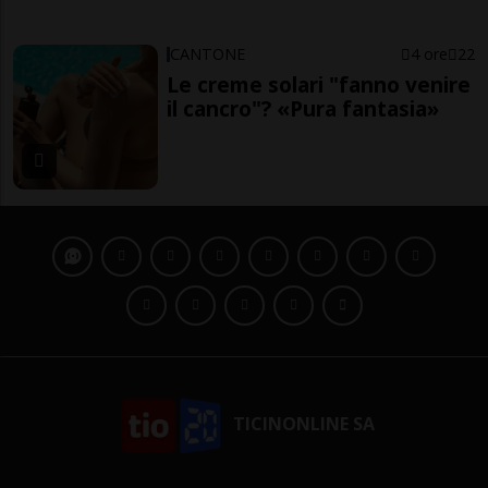
CANTONE
4 ore
22
Le creme solari "fanno venire
il cancro"? «Pura fantasia»
TICINONLINE SA