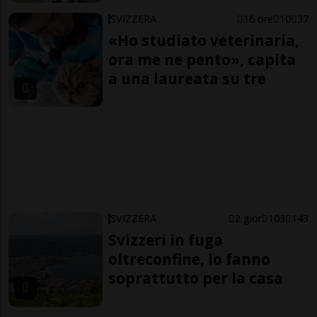
SVIZZERA
16 ore
10
37
«Ho studiato veterinaria,
ora me ne pento», capita
a una laureata su tre
SVIZZERA
2 gior
103
143
Svizzeri in fuga
oltreconfine, lo fanno
soprattutto per la casa