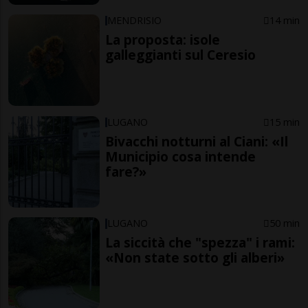
MENDRISIO
14 min
La proposta: isole
galleggianti sul Ceresio
LUGANO
15 min
Bivacchi notturni al Ciani: «Il
Municipio cosa intende
fare?»
LUGANO
50 min
La siccità che "spezza" i rami:
«Non state sotto gli alberi»