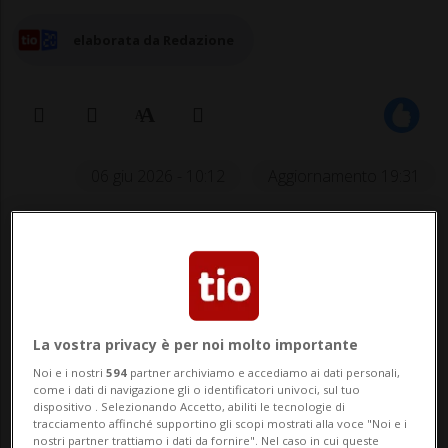
elaborata da Redazione
06 giu 2026 - 10:12
Aggiornamento 19:31
La vostra privacy è per noi molto importante
CANOBBIO - Incidente mortale questa
Noi e i nostri
594
partner archiviamo e accediamo ai dati personali,
come i dati di navigazione gli o identificatori univoci, sul tuo
notte, poco dopo la mezzanotte, a
dispositivo . Selezionando Accetto, abiliti le tecnologie di
tracciamento affinché supportino gli scopi mostrati alla voce "Noi e i
Canobbio. Un automobilista stava
nostri partner trattiamo i dati da fornire". Nel caso in cui queste