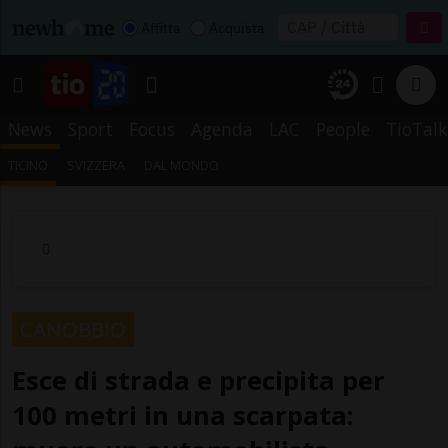
Affitta
Acquista
News
Sport
Focus
Agenda
LAC
People
TioTalk
TICINO
SVIZZERA
DAL MONDO
CANOBBIO
Esce di strada e precipita per
100 metri in una scarpata: