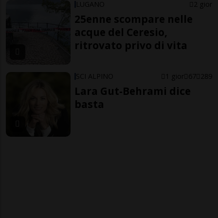
LUGANO
2 gior
25enne scompare nelle
acque del Ceresio,
ritrovato privo di vita
SCI ALPINO
1 gior
67
289
Lara Gut-Behrami dice
basta