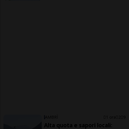
AMBRÌ
1 ora
2
9
Alta quota e sapori locali: