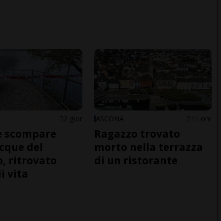
2 gior
ASCONA
11 ore
e scompare
Ragazzo trovato
acque del
morto nella terrazza
o, ritrovato
di un ristorante
i vita