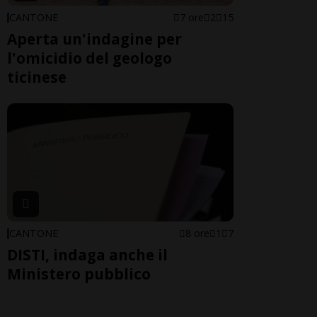
CANTONE
7 ore
2
15
Aperta un'indagine per
l'omicidio del geologo
ticinese
CANTONE
8 ore
1
7
DISTI, indaga anche il
Ministero pubblico