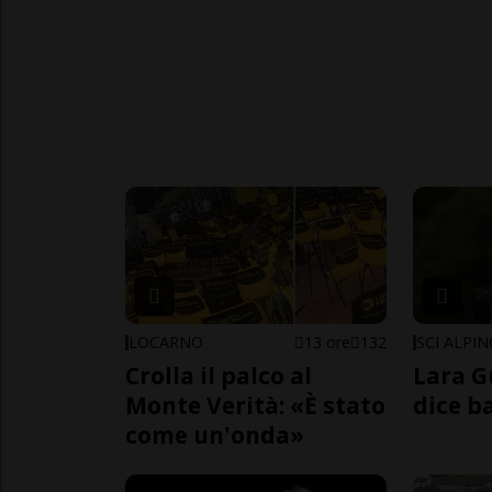
LOCARNO
13 ore
132
SCI ALPI
Crolla il palco al
Lara G
Monte Verità: «È stato
dice b
come un'onda»