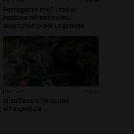
CANTONE
8 ore
Ferragosto che? I radar
restano attentissimi,
soprattutto nel Luganese
VERZASCA
9 ore
Si tuffano e finiscono
all'ospedale