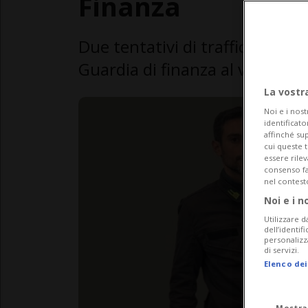
Finanza
Due tentativi di traffico d'oro
Guardia di finanza al valico di
La vostr
Noi e i nost
identificato
affinché sup
cui queste 
essere rile
consenso fac
nel contest
Noi e i n
Utilizzare d
dell’identif
personalizz
di servizi.
Elenco dei
Mostra