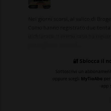
Nei giorni scorsi, al valico di Bro
Como hanno registrato due tentati
dichiarato. Il primo caso ha rigua
portoghese, ma resi...
🔐 Sblocca il n
Sottoscrivi un abbonamen
oppure scegli
MyTioAbo
per 
app 