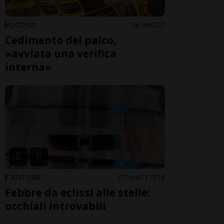
ASCONA
6 ore
27
Cedimento del palco,
«avviata una verifica
interna»
CANTONE
7 ore
11
18
Febbre da eclissi alle stelle:
occhiali introvabili