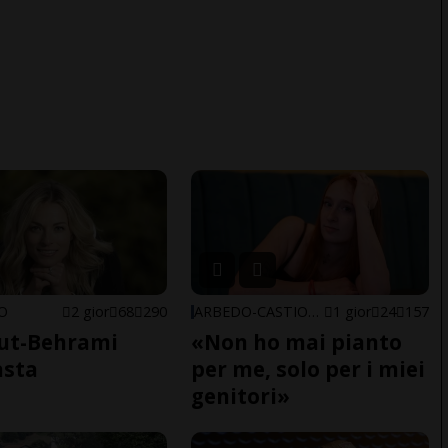
NO
2 gior
68
290
ARBEDO-CASTIONE
1 gior
24
157
ut-Behrami
«Non ho mai pianto
asta
per me, solo per i miei
genitori»