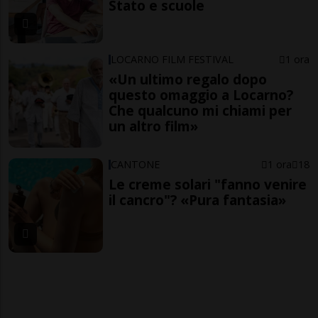
Stato e scuole
LOCARNO FILM FESTIVAL
1 ora
«Un ultimo regalo dopo
questo omaggio a Locarno?
Che qualcuno mi chiami per
un altro film»
CANTONE
1 ora
18
Le creme solari "fanno venire
il cancro"? «Pura fantasia»