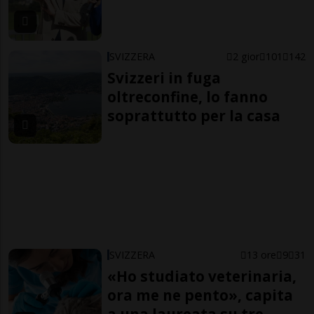
SVIZZERA
2 gior
101
142
Svizzeri in fuga
oltreconfine, lo fanno
soprattutto per la casa
SVIZZERA
13 ore
9
31
«Ho studiato veterinaria,
ora me ne pento», capita
a una laureata su tre