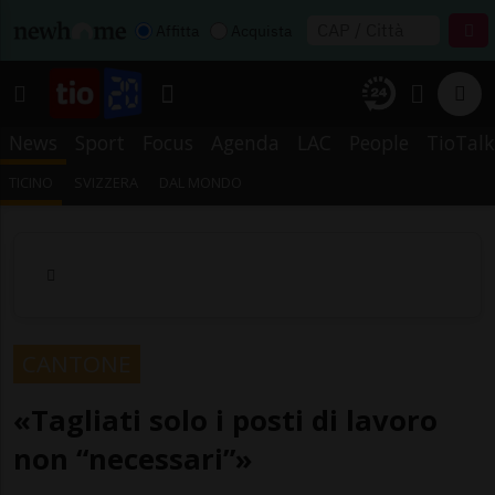
Affitta
Acquista
News
Sport
Focus
Agenda
LAC
People
TioTalk
TICINO
SVIZZERA
DAL MONDO
CANTONE
«Tagliati solo i posti di lavoro
non “necessari”»