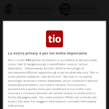
di Simone Roncoroni
di Elia Salsano
Giornalista
Giornalista
20 mag 2025 - 13:01
4
La vostra privacy è per noi molto importante
BELLINZONA - Non ci saranno
Noi e i nostri
594
partner archiviamo e accediamo ai dati personali,
come i dati di navigazione gli o identificatori univoci, sul tuo
licenziamenti, ma la scure dei tagli di FFS
dispositivo . Selezionando Accetto, abiliti le tecnologie di
tracciamento affinché supportino gli scopi mostrati alla voce "Noi e i
Cargo si abbatterà con violenza sul Ticino.
nostri partner trattiamo i dati da fornire". Nel caso in cui queste
tecnologie dovessero essere disabilitate, alcuni contenuti e annunci
Circa quaranta impieghi verranno infatti
visualizzati potrebbero non essere rilevanti. Puoi accedere
nuovamente a questo menu per modificare le tue scelte o per
soppressi nell'ambito della strategia
revocare il consenso facendo clic sul link Gestisci le preferenze in
fondo alla pagina web.. Tali scelte avranno effetto nel contesto del
"Suisse Cargo Logistics". ...
nostro Sito web. Per maggiori informazioni, consulta l'Informativa
sulla privacy.