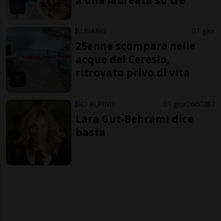
LUGANO
1 gior
25enne scompare nelle
acque del Ceresio,
ritrovato privo di vita
SCI ALPINO
1 gior
66
287
Lara Gut-Behrami dice
basta