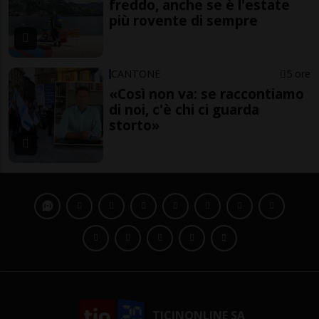
freddo, anche se è l'estate
più rovente di sempre
CANTONE
5 ore
«Così non va: se raccontiamo
di noi, c'è chi ci guarda
storto»
TICINONLINE SA