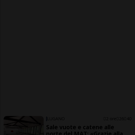
LUGANO
2 ore
26
40
Sale vuote e catene alle
porte del MAT: «Grazie alla