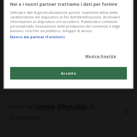
Noi e i nostri partner trattiamo i dati per fornire:
🔐 Sblocca il nostro archivio
Utilizzare dati di geolocalizzazione precisi. Scansione attiva delle
caratteristiche del dispositivo ai fini dell’identificazione. Archiviare
esclusivo!
informazioni su dispositivo e/o accedervi. Pubblicità e contenuti
personalizzati, misurazione delle prestazioni dei contenuti e degli
annunci, ricerche sul pubblico, sviluppo di servizi.
Sottoscrivi un abbonamento
Archivio
per
Elenco dei partner (fornitori)
leggere questo articolo, oppure scegli
MyTioAbo
per accedere all'archivio e
Mostra finalità
navigare su sito e app senza pubblicità.
Accetto
ACCEDI
Entra nel
canale WhatsApp
di
Ticinonline.