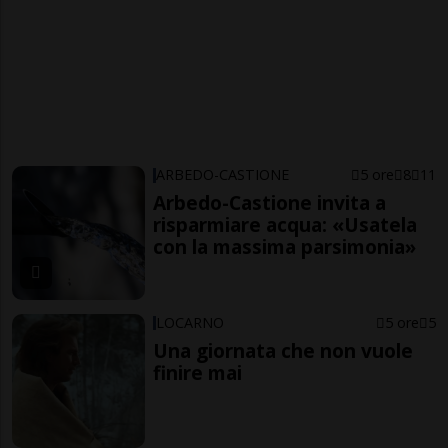
ARBEDO-CASTIONE
5 ore
8
11
Arbedo-Castione invita a
risparmiare acqua: «Usatela
con la massima parsimonia»
LOCARNO
5 ore
5
Una giornata che non vuole
finire mai