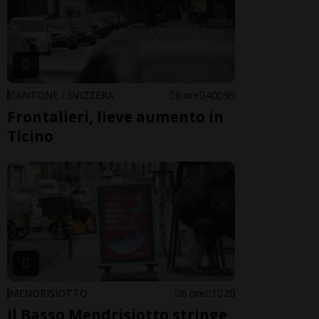
CANTONE / SVIZZERA
6 ore
40
99
Frontalieri, lieve aumento in
Ticino
MENDRISIOTTO
6 ore
1
20
Il Basso Mendrisiotto stringe