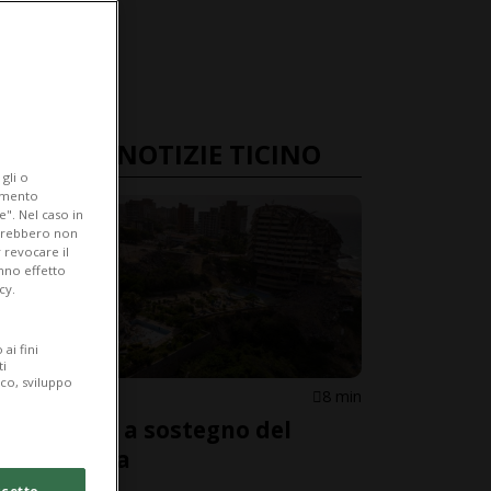
ULTIME NOTIZIE TICINO
gli o
iamento
e". Nel caso in
potrebbero non
 revocare il
anno effetto
cy.
ai fini
ti
ico, sviluppo
BALERNA
8 min
Una cena a sostegno del
Venezuela
cetto