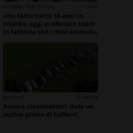
LOCARNO FILM FESTIVAL
1 ora
7
«Ho fatto tutto 10 anni in
ritardo, oggi preferisco stare
in fattoria con i miei animali»
CANTONE
2 ore
3
6
Ancora cianobatteri: date un
occhio prima di tuffarvi