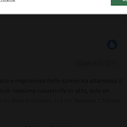
02 apr 2025 - 22:11
o e improvviso delle sirene ha allarmato il
oli: nessuna catastrofe in atto, solo un
 in diversi comuni, tra cui Balerna, Chiasso,