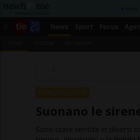
Affitta
News
Sport
Focus
Age
TICINO
SVIZZERA
DAL MONDO
MENDRISIOTTO
Suonano le siren
Sono state sentite in diversi 
timore. Alertswiss e la Polizia