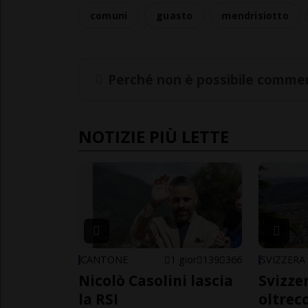
comuni
guasto
mendrisiotto
Perché non è possibile commen
NOTIZIE PIÙ LETTE
CANTONE
1 gior
139
366
SVIZZERA
Nicolò Casolini lascia
Svizzer
la RSI
oltrec