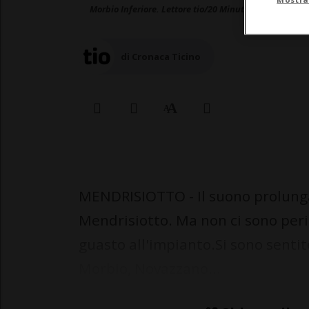
Morbio Inferiore. Lettore tio/20 Minuti
di Cronaca Ticino
MENDRISIOTTO - Il suono prolungat
Mendrisiotto. Ma non ci sono peric
guasto all'impianto.Si sono sentite
Morbio, Novazzano...