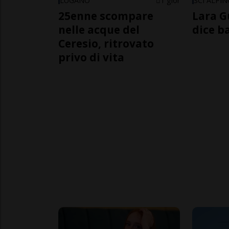
LUGANO
1 gior
SCI ALPI
25enne scompare
Lara G
nelle acque del
dice b
Ceresio, ritrovato
privo di vita