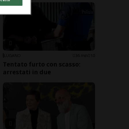
LUGANO
36 min
10
Tentato furto con scasso:
arrestati in due