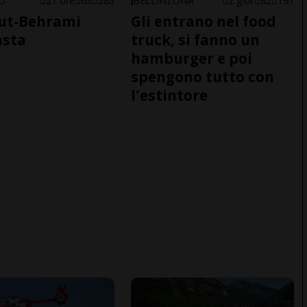
NO
21 ore
63
283
BELLINZONA
2 gior
82
191
ut-Behrami
Gli entrano nel food
asta
truck, si fanno un
hamburger e poi
spengono tutto con
l'estintore