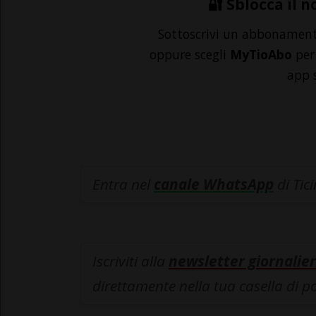
🔐 Sblocca il n
Sottoscrivi un abbonamen
oppure scegli
MyTioAbo
per 
app 
Entra nel
canale WhatsApp
di Tic
Iscriviti alla
newsletter giornalier
direttamente nella tua casella di p