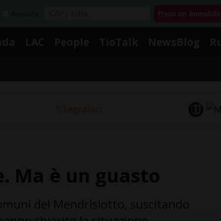
Acquista
nda
LAC
People
TioTalk
NewsBlog
R
Segnalaci
e. Ma è un guasto
comuni del Mendrisiotto, suscitando
 hanno chiarito la situazione