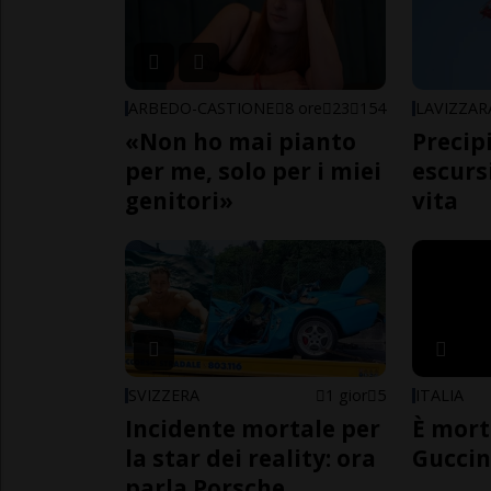
ARBEDO-CASTIONE
8 ore
23
154
LAVIZZAR
«Non ho mai pianto
Precip
per me, solo per i miei
escursi
genitori»
vita
SVIZZERA
1 gior
5
ITALIA
Incidente mortale per
È mort
la star dei reality: ora
Guccin
parla Porsche