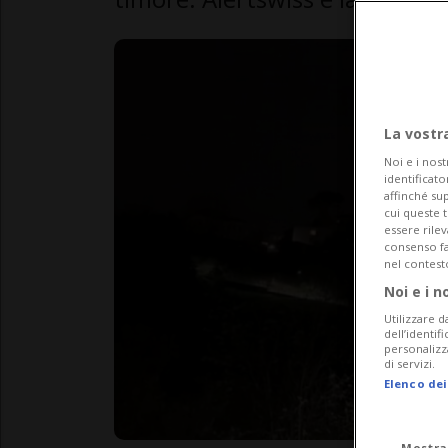
La vostr
Noi e i nost
identificato
affinché sup
cui queste 
essere rile
consenso fac
nel contest
Noi e i n
Utilizzare d
dell’identif
personalizz
di servizi.
Elenco dei
Mostra