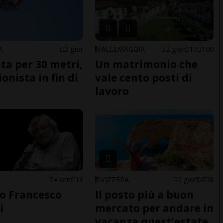
A
2 gior
VALLEMAGGIA
2 gior
17
100
ita per 30 metri,
Un matrimonio che
onista in fin di
vale cento posti di
lavoro
4 ore
13
SVIZZERA
2 gior
6
8
o Francesco
Il posto più a buon
i
mercato per andare in
vacanza quest'estate