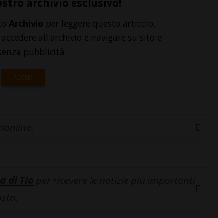
ostro archivio esclusivo!
to
Archivio
per leggere questo articolo,
accedere all'archivio e navigare su sito e
senza pubblicità.
ACCEDI
inonline.
a di Tio
per ricevere le notizie più importanti
osta.