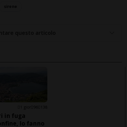
sirene
tare questo articolo
1 gior
96
138
i in fuga
onfine, lo fanno