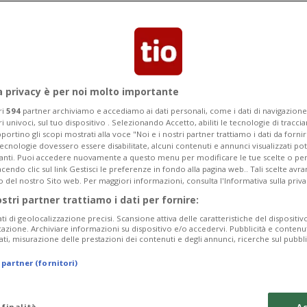
a privacy è per noi molto importante
ri
594
partner archiviamo e accediamo ai dati personali, come i dati di navigazione 
ri univoci, sul tuo dispositivo . Selezionando Accetto, abiliti le tecnologie di tracc
portino gli scopi mostrati alla voce "Noi e i nostri partner trattiamo i dati da fornir
tecnologie dovessero essere disabilitate, alcuni contenuti e annunci visualizzati 
vanti. Puoi accedere nuovamente a questo menu per modificare le tue scelte o per
endo clic sul link Gestisci le preferenze in fondo alla pagina web.. Tali scelte avr
o del nostro Sito web. Per maggiori informazioni, consulta l'Informativa sulla priva
ostri partner trattiamo i dati per fornire:
ati di geolocalizzazione precisi. Scansione attiva delle caratteristiche del dispositivo 
icazione. Archiviare informazioni su dispositivo e/o accedervi. Pubblicità e contenu
ati, misurazione delle prestazioni dei contenuti e degli annunci, ricerche sul pubbl
 partner (fornitori)
 finalità
Ac