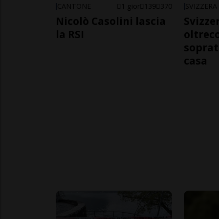
CANTONE
1 gior
139
370
SVIZZERA
Nicolò Casolini lascia
Svizzer
la RSI
oltrec
soprat
casa