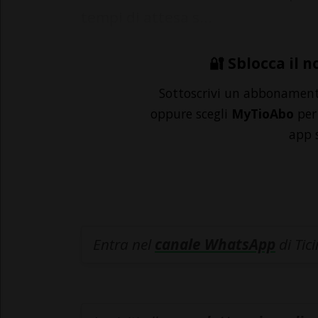
tempi di attesa s...
🔐 Sblocca il n
Sottoscrivi un abbonamen
oppure scegli
MyTioAbo
per 
app 
Entra nel
canale WhatsApp
di Tic