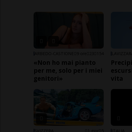
ARBEDO-CASTIONE
9 ore
23
154
LAVIZZAR
«Non ho mai pianto
Precip
per me, solo per i miei
escursi
genitori»
vita
SVIZZERA
1 gior
5
ITALIA