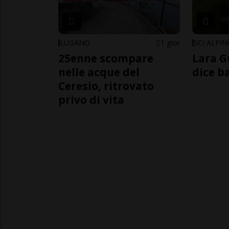
LUGANO
1 gior
SCI ALPI
25enne scompare
Lara G
nelle acque del
dice b
Ceresio, ritrovato
privo di vita