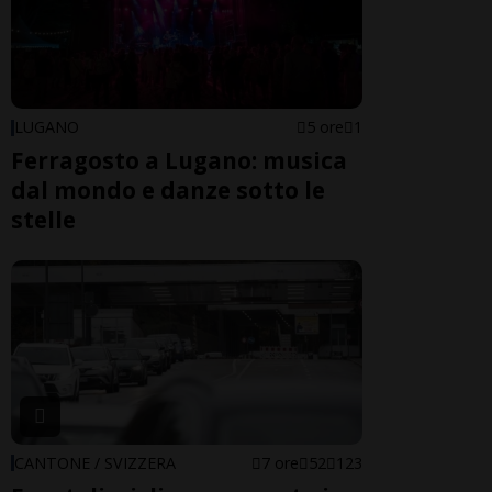
LUGANO
5 ore
1
Ferragosto a Lugano: musica
dal mondo e danze sotto le
stelle
CANTONE / SVIZZERA
7 ore
52
123