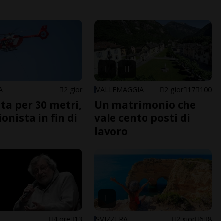
A
2 gior
VALLEMAGGIA
2 gior
17
100
ita per 30 metri,
Un matrimonio che
onista in fin di
vale cento posti di
lavoro
4 ore
13
SVIZZERA
2 gior
6
8