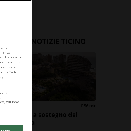
ULTIME NOTIZIE TICINO
gli o
iamento
e". Nel caso in
potrebbero non
 revocare il
anno effetto
cy.
ai fini
ti
ico, sviluppo
BALERNA
56 min
Una cena a sostegno del
Venezuela
cetto