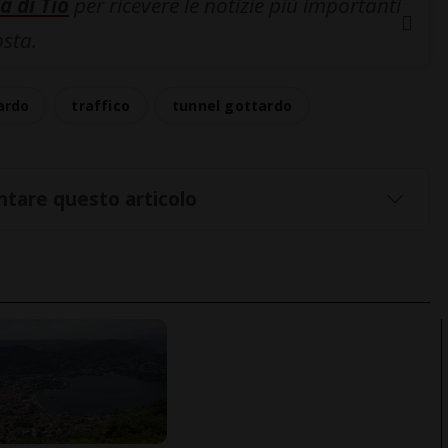
a di Tio
per ricevere le notizie più importanti
osta.
ardo
traffico
tunnel gottardo
tare questo articolo