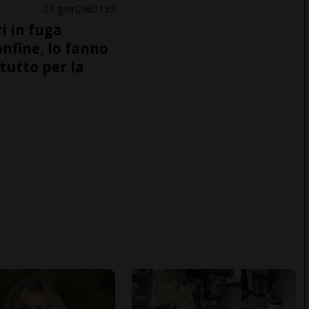
1 gior
96
139
i in fuga
onfine, lo fanno
tutto per la