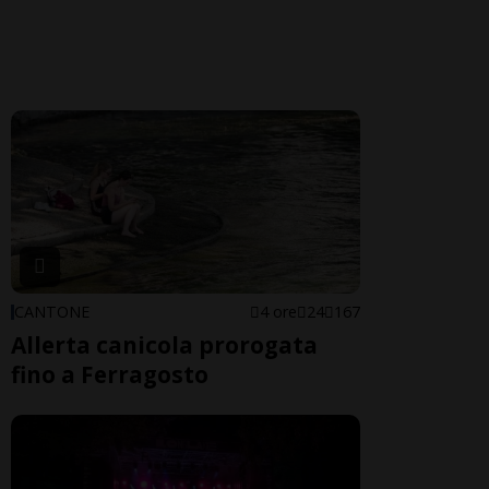
CANTONE
4 ore
24
167
Allerta canicola prorogata
fino a Ferragosto