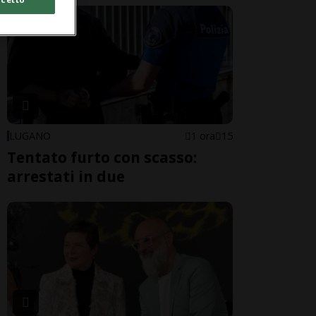
LUGANO
1 ora
15
Tentato furto con scasso:
arrestati in due