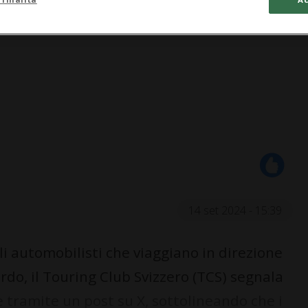
14 set 2024 - 15:39
i automobilisti che viaggiano in direzione
rdo, il Touring Club Svizzero (TCS) segnala
e tramite un post su X, sottolineando che i