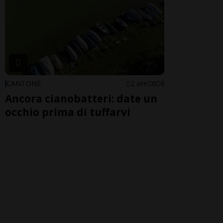
CANTONE
2 ore
6
6
Ancora cianobatteri: date un
occhio prima di tuffarvi