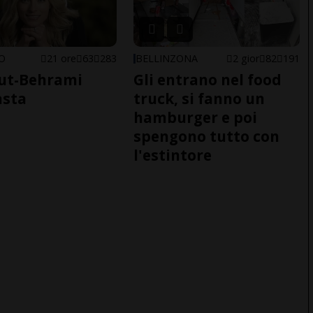
NO
21 ore
63
283
BELLINZONA
2 gior
82
191
ut-Behrami
Gli entrano nel food
asta
truck, si fanno un
hamburger e poi
spengono tutto con
l'estintore