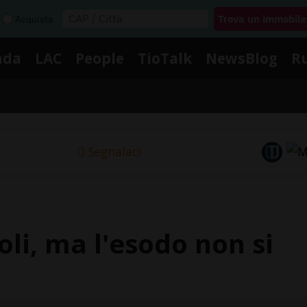
Acquista
nda
LAC
People
TioTalk
NewsBlog
R
Segnalaci
oli, ma l'esodo non si