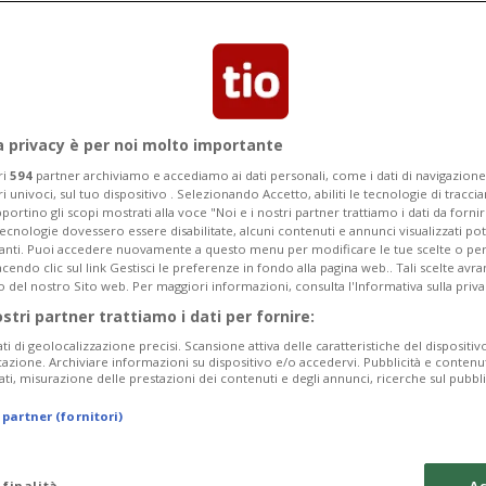
 direzione sud. La coda non manca
 nord
a privacy è per noi molto importante
ri
594
partner archiviamo e accediamo ai dati personali, come i dati di navigazione 
ri univoci, sul tuo dispositivo . Selezionando Accetto, abiliti le tecnologie di tracc
portino gli scopi mostrati alla voce "Noi e i nostri partner trattiamo i dati da fornir
tecnologie dovessero essere disabilitate, alcuni contenuti e annunci visualizzati 
vanti. Puoi accedere nuovamente a questo menu per modificare le tue scelte o per
endo clic sul link Gestisci le preferenze in fondo alla pagina web.. Tali scelte avr
o del nostro Sito web. Per maggiori informazioni, consulta l'Informativa sulla priva
ostri partner trattiamo i dati per fornire:
ati di geolocalizzazione precisi. Scansione attiva delle caratteristiche del dispositivo 
icazione. Archiviare informazioni su dispositivo e/o accedervi. Pubblicità e contenu
ati, misurazione delle prestazioni dei contenuti e degli annunci, ricerche sul pubbl
 partner (fornitori)
 finalità
Ac