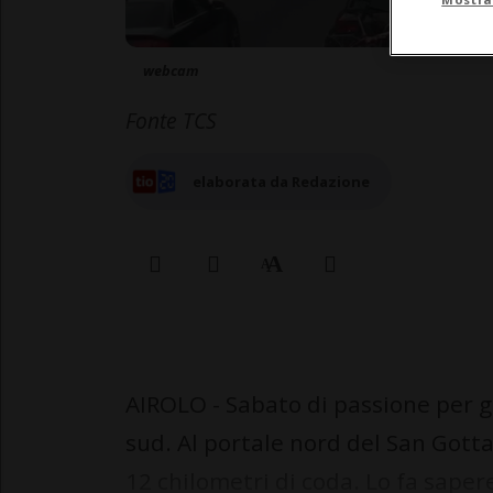
webcam
Fonte TCS
elaborata da Redazione
AIROLO - Sabato di passione per gl
sud. Al portale nord del San Gotta
12 chilometri di coda. Lo fa saper