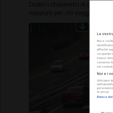
Dodici i chilometri di coda in
neppure per chi viaggia verso
La vostr
Noi e i nost
identificato
affinché sup
cui queste 
essere rile
consenso fac
nel contest
Noi e i n
Utilizzare d
dell’identif
personalizz
di servizi.
Elenco dei
Mostra