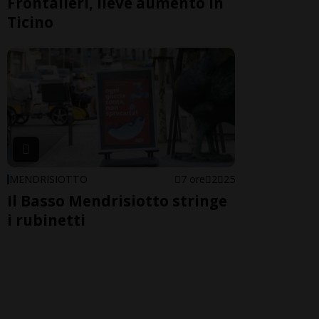
Frontalieri, lieve aumento in
Ticino
MENDRISIOTTO
7 ore
2
25
Il Basso Mendrisiotto stringe
i rubinetti