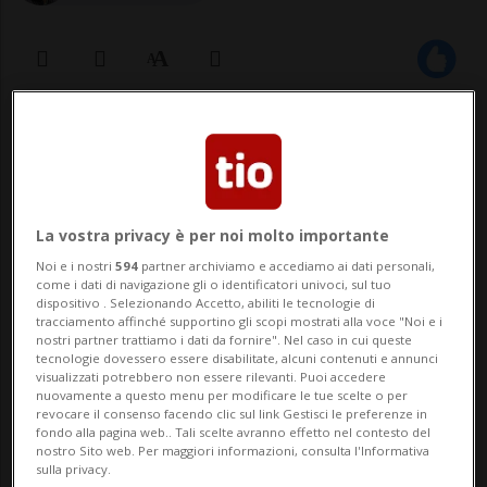
11 giu 2023 - 09:25
9
LURATE CACCIVIO - Un clamoroso colpo in
un istituto bancario, avvenuto il 27 aprile
La vostra privacy è per noi molto importante
ma del quale è stata data notizia solo
Noi e i nostri
594
partner archiviamo e accediamo ai dati personali,
come i dati di navigazione gli o identificatori univoci, sul tuo
nelle scorse ore. Un furto a quanto pare
dispositivo . Selezionando Accetto, abiliti le tecnologie di
tracciamento affinché supportino gli scopi mostrati alla voce "Noi e i
milionario quello messo a segno alla filiale
nostri partner trattiamo i dati da fornire". Nel caso in cui queste
tecnologie dovessero essere disabilitate, alcuni contenuti e annunci
di Lurate Caccivio del Banco Desio...
visualizzati potrebbero non essere rilevanti. Puoi accedere
nuovamente a questo menu per modificare le tue scelte o per
revocare il consenso facendo clic sul link Gestisci le preferenze in
fondo alla pagina web.. Tali scelte avranno effetto nel contesto del
🔐 Sblocca il nostro archivio
nostro Sito web. Per maggiori informazioni, consulta l'Informativa
sulla privacy.