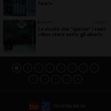
fare?»
LUGANO
2 ore
1
La siccità che "spezza" i rami:
«Non state sotto gli alberi»
TICINONLINE SA