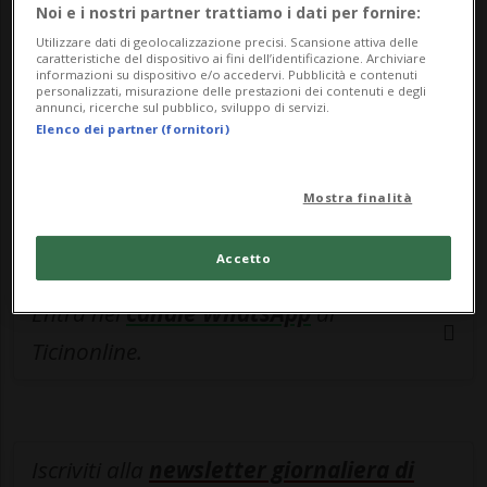
esclusivo!
Noi e i nostri partner trattiamo i dati per fornire:
Utilizzare dati di geolocalizzazione precisi. Scansione attiva delle
Sottoscrivi un abbonamento
Archivio
per
caratteristiche del dispositivo ai fini dell’identificazione. Archiviare
informazioni su dispositivo e/o accedervi. Pubblicità e contenuti
leggere questo articolo, oppure scegli
personalizzati, misurazione delle prestazioni dei contenuti e degli
annunci, ricerche sul pubblico, sviluppo di servizi.
MyTioAbo
per accedere all'archivio e
Elenco dei partner (fornitori)
navigare su sito e app senza pubblicità.
Mostra finalità
ACCEDI
Accetto
Entra nel
canale WhatsApp
di
Ticinonline.
Iscriviti alla
newsletter giornaliera di