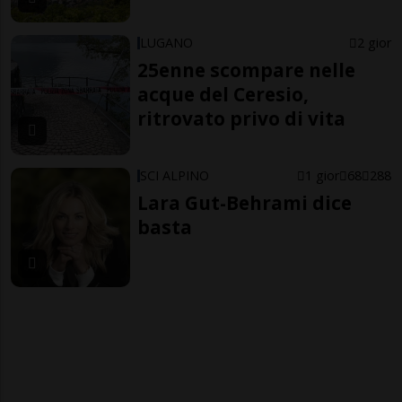
LUGANO
2 gior
25enne scompare nelle
acque del Ceresio,
ritrovato privo di vita
SCI ALPINO
1 gior
68
288
Lara Gut-Behrami dice
basta