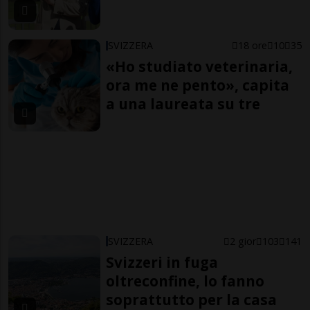
SVIZZERA
18 ore
10
35
«Ho studiato veterinaria,
ora me ne pento», capita
a una laureata su tre
SVIZZERA
2 gior
103
141
Svizzeri in fuga
oltreconfine, lo fanno
soprattutto per la casa