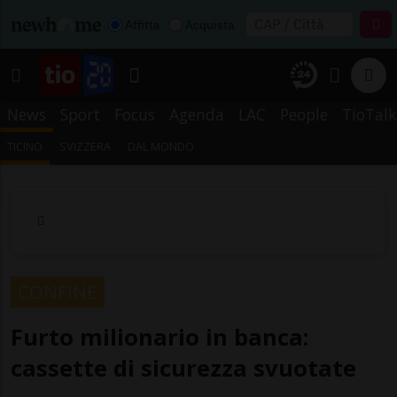
Affitta
Acquista
News
Sport
Focus
Agenda
LAC
People
TioTalk
TICINO
SVIZZERA
DAL MONDO
CONFINE
Furto milionario in banca:
cassette di sicurezza svuotate