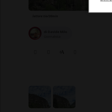
lettore tio/20min
di Davide Milo
Giornalista