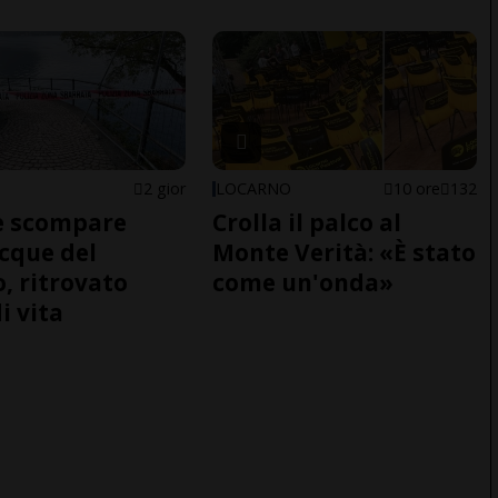
2 gior
LOCARNO
10 ore
132
e scompare
Crolla il palco al
acque del
Monte Verità: «È stato
o, ritrovato
come un'onda»
i vita