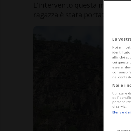
L'intervento questa mattina a 
ragazza è stata portata in osp
La vostr
Noi e i nost
identificato
affinché sup
cui queste 
essere rile
consenso fac
nel contest
Noi e i n
Utilizzare d
dell’identif
personalizz
di servizi.
Elenco dei
Mostra