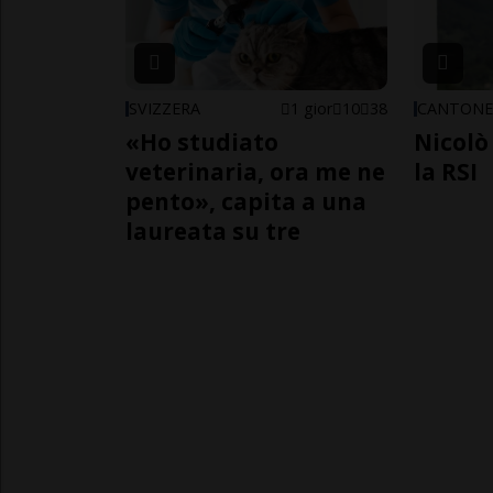
SVIZZERA
1 gior
10
38
CANTON
«Ho studiato
Nicolò 
veterinaria, ora me ne
la RSI
pento», capita a una
laureata su tre