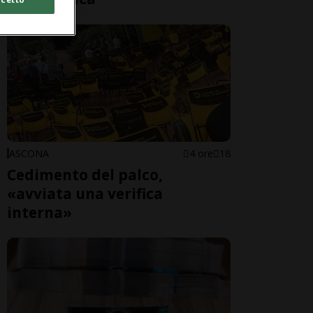
ASCONA
4 ore
18
Cedimento del palco,
«avviata una verifica
interna»