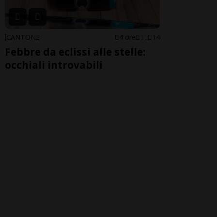
CANTONE
4 ore
11
14
Febbre da eclissi alle stelle:
occhiali introvabili