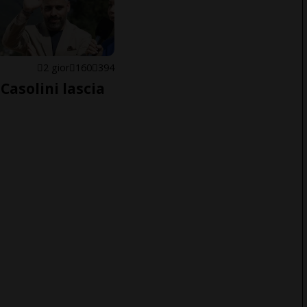
E
2 gior
160
394
Casolini lascia