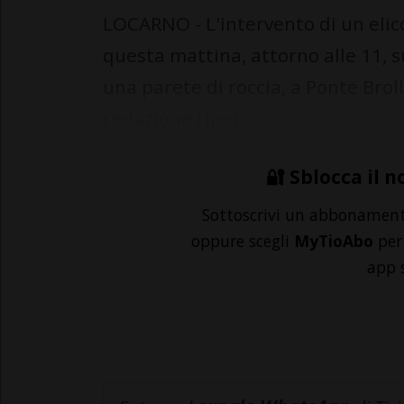
LOCARNO - L'intervento di un elico
questa mattina, attorno alle 11, s
una parete di roccia, a Ponte Brol
redazione ripor...
🔐 Sblocca il n
Sottoscrivi un abbonamen
oppure scegli
MyTioAbo
per 
app 