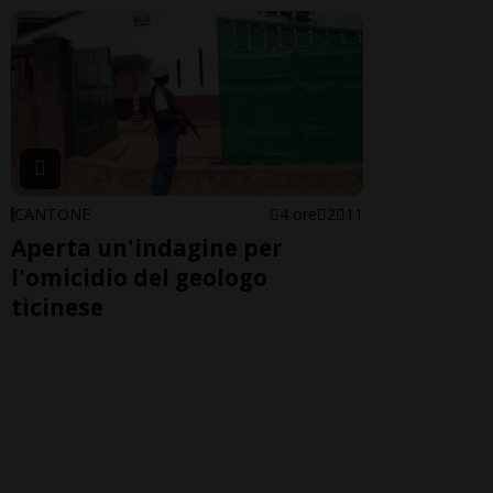
CANTONE
4 ore
2
11
Aperta un'indagine per
l'omicidio del geologo
ticinese