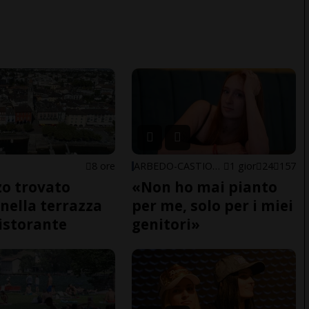
8 ore
ARBEDO-CASTIONE
1 gior
24
157
o trovato
«Non ho mai pianto
nella terrazza
per me, solo per i miei
ristorante
genitori»