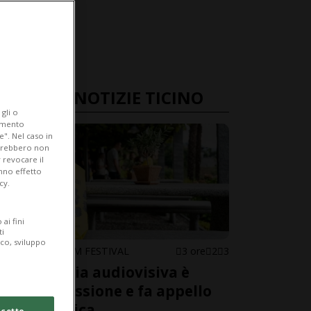
ULTIME NOTIZIE TICINO
gli o
iamento
e". Nel caso in
potrebbero non
 revocare il
anno effetto
cy.
ai fini
ti
ico, sviluppo
LOCARNO FILM FESTIVAL
3 ore
2
3
L'industria audiovisiva è
sotto pressione e fa appello
alla politica
cetto