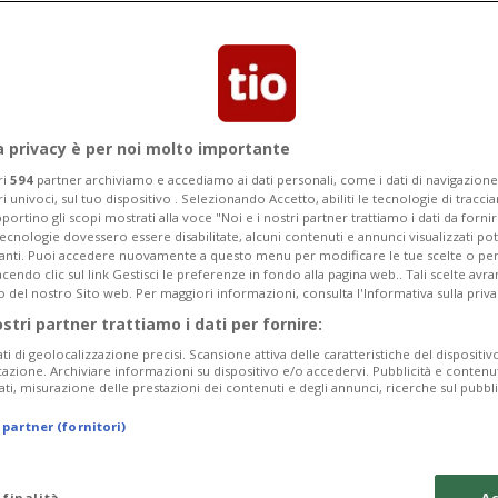
Ponte Brolla, durante una scalata. La
edale
a privacy è per noi molto importante
ri
594
partner archiviamo e accediamo ai dati personali, come i dati di navigazione 
ri univoci, sul tuo dispositivo . Selezionando Accetto, abiliti le tecnologie di tracc
portino gli scopi mostrati alla voce "Noi e i nostri partner trattiamo i dati da fornir
tecnologie dovessero essere disabilitate, alcuni contenuti e annunci visualizzati 
vanti. Puoi accedere nuovamente a questo menu per modificare le tue scelte o per
endo clic sul link Gestisci le preferenze in fondo alla pagina web.. Tali scelte avr
o del nostro Sito web. Per maggiori informazioni, consulta l'Informativa sulla priva
ostri partner trattiamo i dati per fornire:
ati di geolocalizzazione precisi. Scansione attiva delle caratteristiche del dispositivo 
icazione. Archiviare informazioni su dispositivo e/o accedervi. Pubblicità e contenu
ati, misurazione delle prestazioni dei contenuti e degli annunci, ricerche sul pubbl
 partner (fornitori)
 finalità
Ac