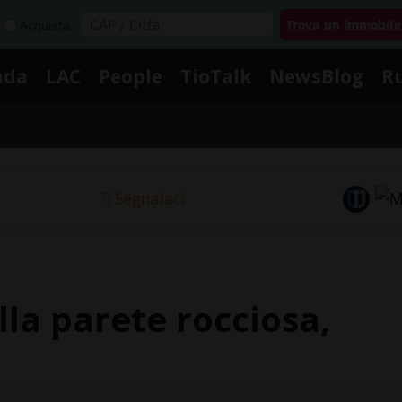
Acquista
nda
LAC
People
TioTalk
NewsBlog
R
Segnalaci
lla parete rocciosa,