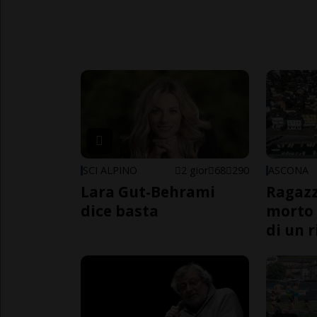
SCI ALPINO
2 gior
68
290
ASCONA
Lara Gut-Behrami
Ragazz
dice basta
morto 
di un 