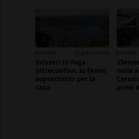
SVIZZERA
2 gior
104
142
LUGANO
Svizzeri in fuga
25enn
oltreconfine, lo fanno
nelle 
soprattutto per la
Ceresi
casa
privo d