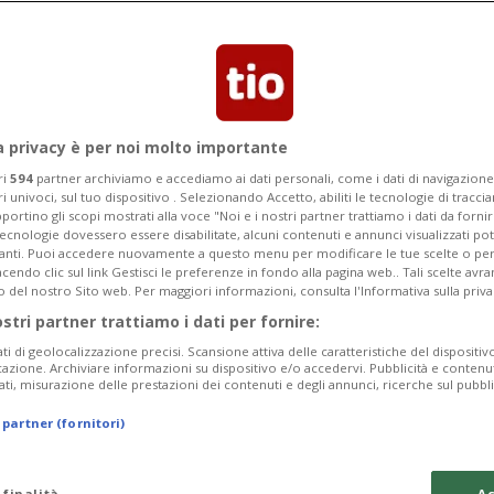
è stato intercettato da un controllo di
a privacy è per noi molto importante
ri
594
partner archiviamo e accediamo ai dati personali, come i dati di navigazione 
ri univoci, sul tuo dispositivo . Selezionando Accetto, abiliti le tecnologie di tracc
portino gli scopi mostrati alla voce "Noi e i nostri partner trattiamo i dati da fornir
tecnologie dovessero essere disabilitate, alcuni contenuti e annunci visualizzati 
vanti. Puoi accedere nuovamente a questo menu per modificare le tue scelte o per
endo clic sul link Gestisci le preferenze in fondo alla pagina web.. Tali scelte avr
o del nostro Sito web. Per maggiori informazioni, consulta l'Informativa sulla priva
ostri partner trattiamo i dati per fornire:
ati di geolocalizzazione precisi. Scansione attiva delle caratteristiche del dispositivo 
icazione. Archiviare informazioni su dispositivo e/o accedervi. Pubblicità e contenu
ati, misurazione delle prestazioni dei contenuti e degli annunci, ricerche sul pubbl
 partner (fornitori)
 finalità
Ac