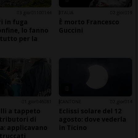
3 gior
110
144
ITALIA
2 gior
19
i in fuga
È morto Francesco
onfine, lo fanno
Guccini
tutto per la
1 gior
46
81
CANTONE
2 gior
14
lli a tappeto
Eclissi solare del 12
tributori di
agosto: dove vederla
a: applicavano
in Ticino
 truccati