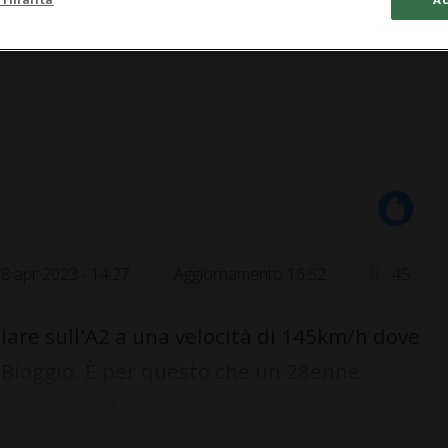
8 apr 2023 - 14:27
Aggiornamento 16:52
45
olare sull'A2 a una velocità di 145km/h dove
di Bioggio. È per questo che un 28enne
n Italia, è stato denuncia...