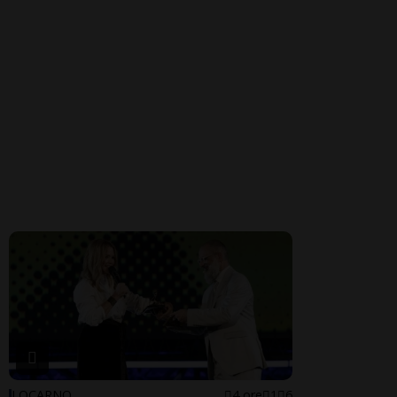
LOCARNO
4 ore
1
6