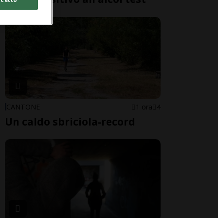
CANTONE
1 ora
4
Un caldo sbriciola-record