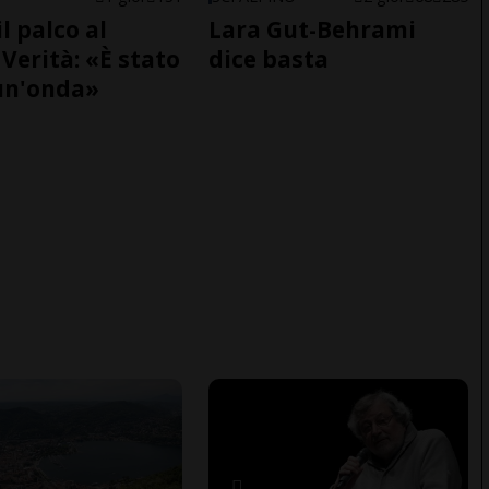
il palco al
Lara Gut-Behrami
Verità: «È stato
dice basta
un'onda»