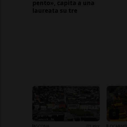
pento», capita a una
laureata su tre
ASCONA
1 gior
LOCARNO