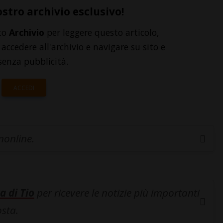
ostro archivio esclusivo!
to
Archivio
per leggere questo articolo,
accedere all'archivio e navigare su sito e
senza pubblicità.
ACCEDI
inonline.
a di Tio
per ricevere le notizie più importanti
osta.