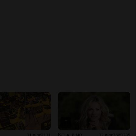
1 gior
131
SCI ALPINO
2 gior
68
285