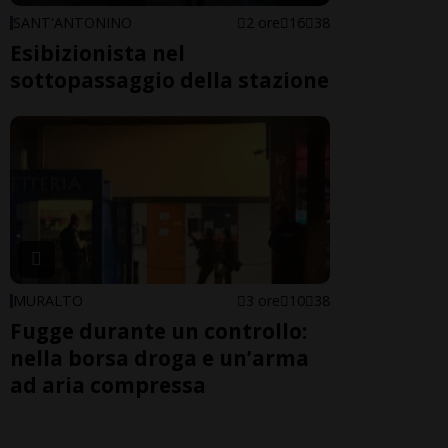
SANT'ANTONINO
2 ore
16
38
Esibizionista nel
sottopassaggio della stazione
MURALTO
3 ore
10
38
Fugge durante un controllo:
nella borsa droga e un’arma
ad aria compressa