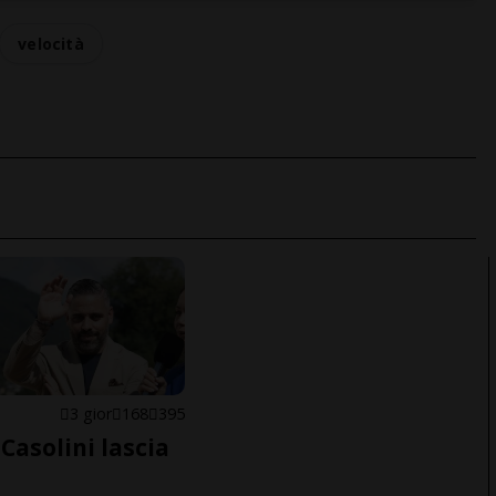
velocità
E
3 gior
168
395
Casolini lascia