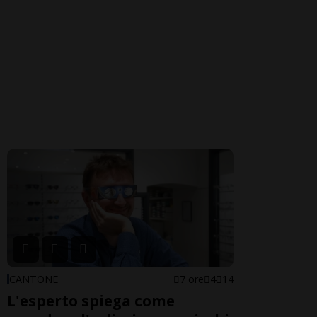
CANTONE
7 ore
4
14
L'esperto spiega come