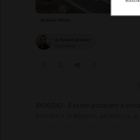
Archivio TiPress
di Robert Krcmar
Giornalista
2
BIOGGIO - È stato pizzicato a circ
il limite è di 80km/h, all'altezza 
automobilista italiano, residente i