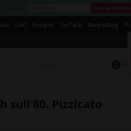
Acquista
nda
LAC
People
TioTalk
NewsBlog
R
Segnalaci
sull'80. Pizzicato