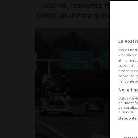
Il 28enne, residente in Italia, 
polizia all'altezza di Bioggio
La vostr
Noi e i nost
identificato
affinché sup
cui queste 
essere rile
consenso fac
nel contest
Noi e i n
Utilizzare d
dell’identif
personalizz
di servizi.
Elenco dei
Mostra