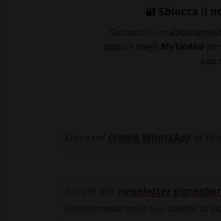
🔐 Sblocca il n
Sottoscrivi un abbonamen
oppure scegli
MyTioAbo
per 
app 
Entra nel
canale WhatsApp
di Tic
Iscriviti alla
newsletter giornalier
direttamente nella tua casella di p