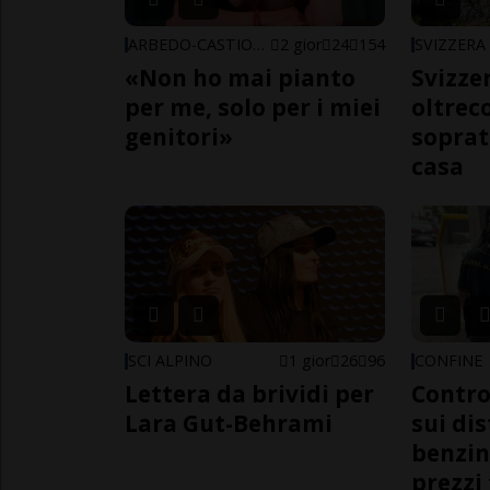
ARBEDO-CASTIONE
2 gior
24
154
SVIZZERA
«Non ho mai pianto
Svizzer
per me, solo per i miei
oltrec
genitori»
soprat
casa
SCI ALPINO
1 gior
26
96
CONFINE
Lettera da brividi per
Contro
Lara Gut-Behrami
sui dis
benzin
prezzi