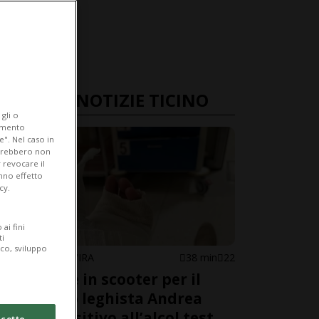
ULTIME NOTIZIE TICINO
gli o
iamento
e". Nel caso in
potrebbero non
 revocare il
anno effetto
cy.
ai fini
ti
ico, sviluppo
MEZZOVICO-VIRA
38 min
22
Incidente in scooter per il
deputato leghista Andrea
Censi: positivo all’alcol test
cetto