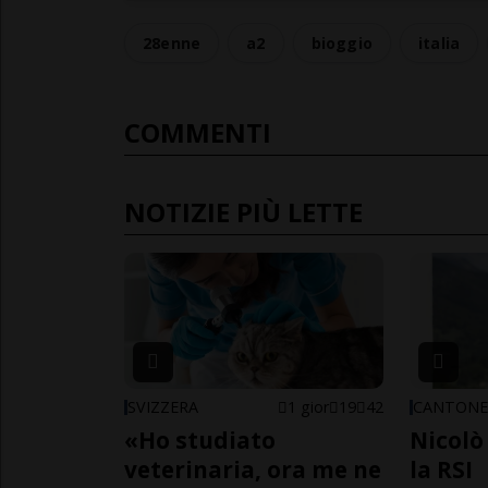
28enne
a2
bioggio
italia
COMMENTI
NOTIZIE PIÙ LETTE
SVIZZERA
1 gior
19
42
CANTON
«Ho studiato
Nicolò 
veterinaria, ora me ne
la RSI