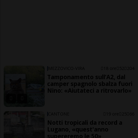
MEZZOVICO-VIRA
18 ore
52
204
Tamponamento sull’A2, dal
camper spagnolo sbalza fuori
Nino: «Aiutateci a ritrovarlo»
CANTONE
19 ore
25
66
Notti tropicali da record a
Lugano, «quest'anno
supereremo le 50»