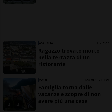
ASCONA
2 gior
Ragazzo trovato morto
nella terrazza di un
ristorante
VAUD
20 ore
21
95
Famiglia torna dalle
vacanze e scopre di non
avere più una casa