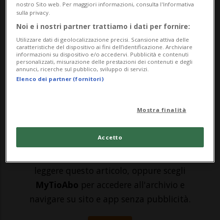
trovato a percorrere l'autostrada A2 in
nostro Sito web. Per maggiori informazioni, consulta l'Informativa
sulla privacy.
direzione sud. Prima il TCS ha segnalato
Noi e i nostri partner trattiamo i dati per fornire:
un veicolo in avaria tra Lugano-Nord e
Utilizzare dati di geolocalizzazione precisi. Scansione attiva delle
caratteristiche del dispositivo ai fini dell’identificazione. Archiviare
Melide/Bissone con la conseguenza del
informazioni su dispositivo e/o accedervi. Pubblicità e contenuti
personalizzati, misurazione delle prestazioni dei contenuti e degli
blocco della corsia di destra. Le code sono
annunci, ricerche sul pubblico, sviluppo di servizi.
Elenco dei partner (fornitori)
ar...
Mostra finalità
🔐 Sblocca il nostro archivio
esclusivo!
Accetto
Sottoscrivi un abbonamento
Archivio
per
leggere questo articolo, oppure scegli
MyTioAbo
per accedere all'archivio e
navigare su sito e app senza pubblicità.