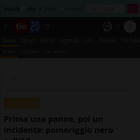
Affitta
Acquista
News
Sport
Focus
Agenda
LAC
People
TioTalk
TICINO
SVIZZERA
DAL MONDO
CANTONE
Prima una panne, poi un
incidente: pomeriggio nero