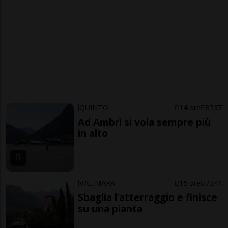
QUINTO
14 ore
8
37
Ad Ambrì si vola sempre più
in alto
VAL MARA
15 ore
7
44
Sbaglia l’atterraggio e finisce
su una pianta