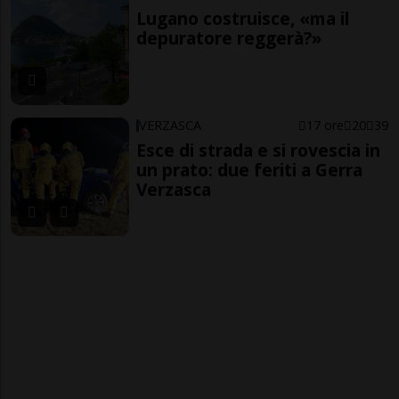
Lugano costruisce, «ma il
depuratore reggerà?»
VERZASCA
17 ore
20
39
Esce di strada e si rovescia in
un prato: due feriti a Gerra
Verzasca