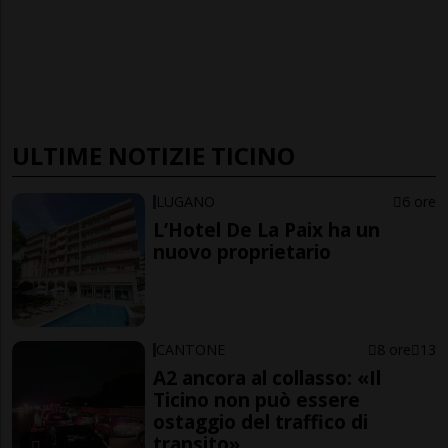
ULTIME NOTIZIE TICINO
LUGANO
6 ore
L’Hotel De La Paix ha un
nuovo proprietario
CANTONE
8 ore
13
A2 ancora al collasso: «Il
Ticino non può essere
ostaggio del traffico di
transito»