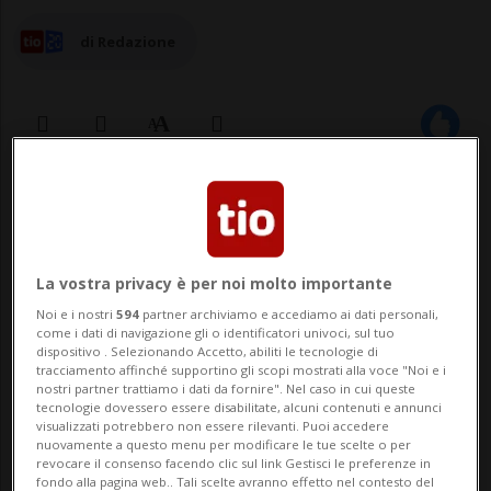
di Redazione
20 feb 2023 - 19:11
Aggiornamento 19:54
19
La vostra privacy è per noi molto importante
Noi e i nostri
594
partner archiviamo e accediamo ai dati personali,
come i dati di navigazione gli o identificatori univoci, sul tuo
dispositivo . Selezionando Accetto, abiliti le tecnologie di
tracciamento affinché supportino gli scopi mostrati alla voce "Noi e i
nostri partner trattiamo i dati da fornire". Nel caso in cui queste
tecnologie dovessero essere disabilitate, alcuni contenuti e annunci
visualizzati potrebbero non essere rilevanti. Puoi accedere
nuovamente a questo menu per modificare le tue scelte o per
LUGANO - Pomeriggio nero per chi si è
revocare il consenso facendo clic sul link Gestisci le preferenze in
fondo alla pagina web.. Tali scelte avranno effetto nel contesto del