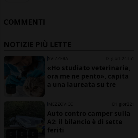
COMMENTI
NOTIZIE PIÙ LETTE
SVIZZERA
3 gior
24
51
«Ho studiato veterinaria,
ora me ne pento», capita
a una laureata su tre
MEZZOVICO
1 gior
21
Auto contro camper sulla
A2: il bilancio è di sette
feriti