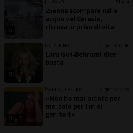
LUGANO
1 gior
25enne scompare nelle
acque del Ceresio,
ritrovato privo di vita
SCI ALPINO
1 gior
66
286
Lara Gut-Behrami dice
basta
ARBEDO-CASTIONE
1 gior
24
159
«Non ho mai pianto per
me, solo per i miei
genitori»