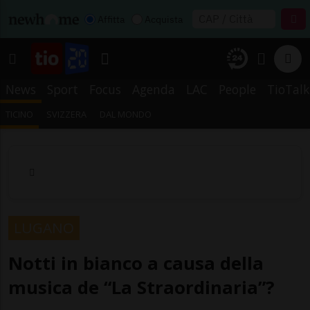
Affitta
Acquista
News
Sport
Focus
Agenda
LAC
People
TioTalk
TICINO
SVIZZERA
DAL MONDO
LUGANO
Notti in bianco a causa della
musica de “La Straordinaria”?