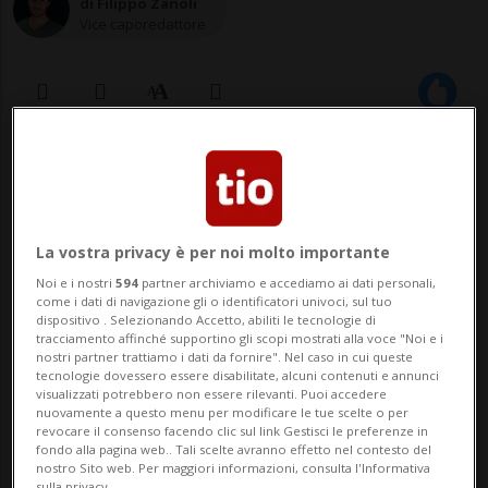
di Filippo Zanoli
Vice caporedattore
27 gen 2023 - 17:50
Aggiornamento 30 gen 2023 - 09:56
26
La vostra privacy è per noi molto importante
LUGANO - L'offerta musicale del teatro
Noi e i nostri
594
partner archiviamo e accediamo ai dati personali,
pop-up de “La Straordinaria“ rovina il
come i dati di navigazione gli o identificatori univoci, sul tuo
dispositivo . Selezionando Accetto, abiliti le tecnologie di
tracciamento affinché supportino gli scopi mostrati alla voce "Noi e i
sonno di una parte di Pregassona bassa?
nostri partner trattiamo i dati da fornire". Nel caso in cui queste
tecnologie dovessero essere disabilitate, alcuni contenuti e annunci
Lo affermerebbe una recente
visualizzati potrebbero non essere rilevanti. Puoi accedere
nuovamente a questo menu per modificare le tue scelte o per
interrogazione all'attenzione del
revocare il consenso facendo clic sul link Gestisci le preferenze in
fondo alla pagina web.. Tali scelte avranno effetto nel contesto del
Municipio di Lugano e co-firmata da Urs
nostro Sito web. Per maggiori informazioni, consulta l'Informativa
sulla privacy.