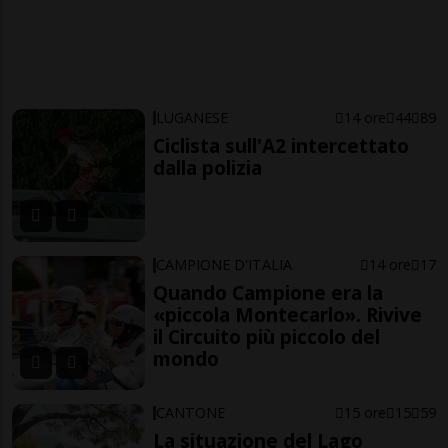
LUGANESE
14 ore
44
89
Ciclista sull'A2 intercettato
dalla polizia
CAMPIONE D'ITALIA
14 ore
17
Quando Campione era la
«piccola Montecarlo». Rivive
il Circuito più piccolo del
mondo
CANTONE
15 ore
15
59
La situazione del Lago