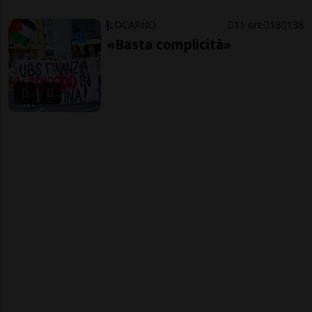
LOCARNO
11 ore
18
138
«Basta complicità»