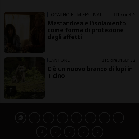
LOCARNO FILM FESTIVAL
15 ore
5
Mastandrea e l'isolamento
come forma di protezione
dagli affetti
CANTONE
15 ore
16
132
C'è un nuovo branco di lupi in
Ticino