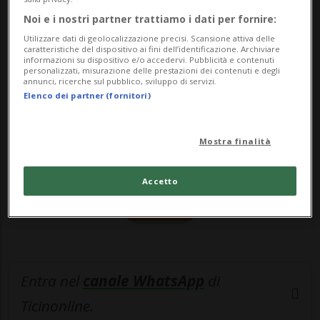
Luechinger, Angelo...
Noi e i nostri partner trattiamo i dati per fornire:
Utilizzare dati di geolocalizzazione precisi. Scansione attiva delle
🔐 Sblocca il nostro archivio
caratteristiche del dispositivo ai fini dell’identificazione. Archiviare
informazioni su dispositivo e/o accedervi. Pubblicità e contenuti
personalizzati, misurazione delle prestazioni dei contenuti e degli
esclusivo!
annunci, ricerche sul pubblico, sviluppo di servizi.
Elenco dei partner (fornitori)
Sottoscrivi un abbonamento
Archivio
per
leggere questo articolo, oppure scegli
Mostra finalità
MyTioAbo
per accedere all'archivio e
navigare su sito e app senza pubblicità.
Accetto
ACCEDI
Entra nel
canale WhatsApp
di
Ticinonline.