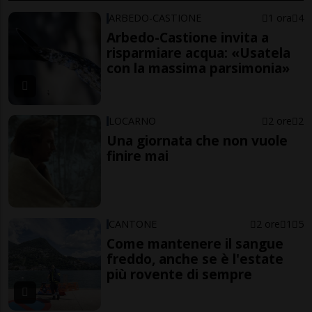
ARBEDO-CASTIONE
1 ora
4
Arbedo-Castione invita a
risparmiare acqua: «Usatela
con la massima parsimonia»
LOCARNO
2 ore
2
Una giornata che non vuole
finire mai
CANTONE
2 ore
1
5
Come mantenere il sangue
freddo, anche se è l'estate
più rovente di sempre