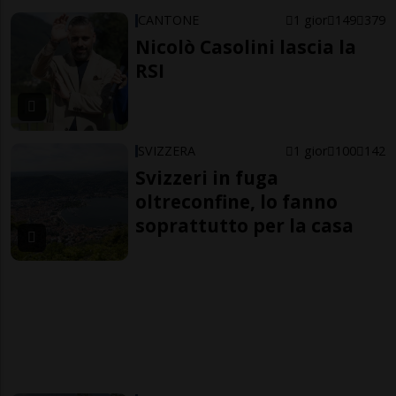
CANTONE
1 gior
149
379
Nicolò Casolini lascia la
RSI
SVIZZERA
1 gior
100
142
Svizzeri in fuga
oltreconfine, lo fanno
soprattutto per la casa