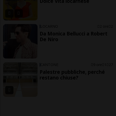
Dolce Vita locarnese
LOCARNO
2 ore
2
Da Monica Bellucci a Robert
De Niro
CANTONE
9 ore
1
27
Palestre pubbliche, perché
restano chiuse?