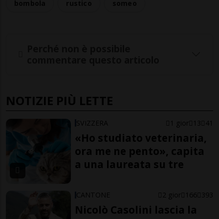
bombola
rustico
someo
Perché non è possibile
commentare questo articolo
NOTIZIE PIÙ LETTE
SVIZZERA
1 gior
13
41
«Ho studiato veterinaria,
ora me ne pento», capita
a una laureata su tre
CANTONE
2 gior
166
393
Nicolò Casolini lascia la