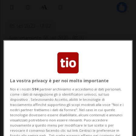
05 set 2020 - 18:02
Aggiornamento 06 set 2020 - 08:00
La vostra privacy è per noi molto importante
Noi e i nostri
594
partner archiviamo e accediamo ai dati personali,
come i dati di navigazione gli o identificatori univoci, sul tuo
dispositivo . Selezionando Accetto, abiliti le tecnologie di
I danni sono ingenti ma
tracciamento affinché supportino gli scopi mostrati alla voce "Noi e i
nostri partner trattiamo i dati da fornire". Nel caso in cui queste
fortunatamente nessuno è rimasto
tecnologie dovessero essere disabilitate, alcuni contenuti e annunci
visualizzati potrebbero non essere rilevanti. Puoi accedere
ferito.
nuovamente a questo menu per modificare le tue scelte o per
revocare il consenso facendo clic sul link Gestisci le preferenze in
fondo alla pagina web.. Tali scelte avranno effetto nel contesto del