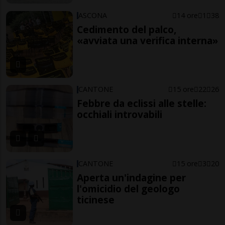
ASCONA
14 ore
1
38
Cedimento del palco,
«avviata una verifica interna»
CANTONE
15 ore
22
26
Febbre da eclissi alle stelle:
occhiali introvabili
CANTONE
15 ore
3
20
Aperta un'indagine per
l'omicidio del geologo
ticinese