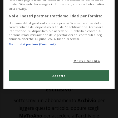
nostro Sito web. Per maggiori informazioni, consulta l'Informativa
MAGGIA - Un rustico è stato seriamente
sulla privacy.
danneggiato da un’esplosione di una
Noi e i nostri partner trattiamo i dati per fornire:
Utilizzare dati di geolocalizzazione precisi. Scansione attiva delle
bombola di gas, avvenuta questo
caratteristiche del dispositivo ai fini dell’identificazione. Archiviare
informazioni su dispositivo e/o accedervi. Pubblicità e contenuti
pomeriggio in una zona discosta dopo la
personalizzati, misurazione delle prestazioni dei contenuti e degli
annunci, ricerche sul pubblico, sviluppo di servizi.
passerella di Someo. Sul posto - riferisce
Elenco dei partner (fornitori)
Rescue Media - sono intervenuti i pompieri
Mostra finalità
di M...
Accetto
🔐 Sblocca il nostro archivio
esclusivo!
Sottoscrivi un abbonamento
Archivio
per
leggere questo articolo, oppure scegli
MyTioAbo
per accedere all'archivio e