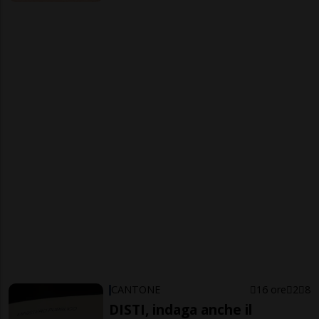
CANTONE
16 ore
2
8
DISTI, indaga anche il