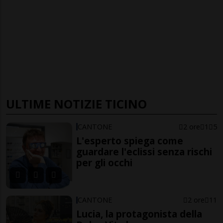
ULTIME NOTIZIE TICINO
CANTONE
2 ore
1
5
L'esperto spiega come
guardare l'eclissi senza rischi
per gli occhi
CANTONE
2 ore
11
Lucia, la protagonista della