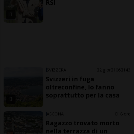
RSI
SVIZZERA
2 gior
106
143
Svizzeri in fuga
oltreconfine, lo fanno
soprattutto per la casa
ASCONA
18 ore
Ragazzo trovato morto
nella terrazza di un