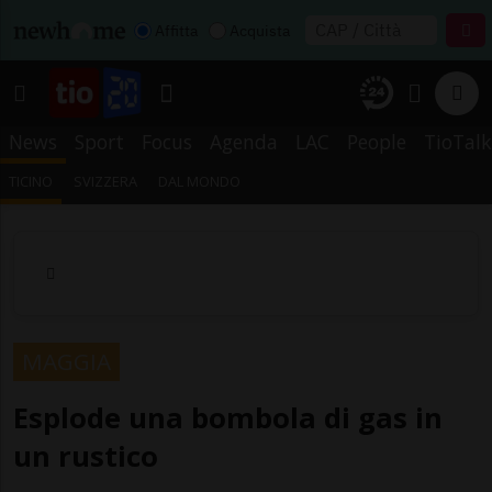
Affitta
Acquista
News
Sport
Focus
Agenda
LAC
People
TioTalk
TICINO
SVIZZERA
DAL MONDO
MAGGIA
Esplode una bombola di gas in
un rustico