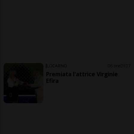
LOCARNO
6 ore
1
7
Premiata l'attrice Virginie
Efira