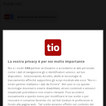
Fonte red
elaborata da Redazione
16 giu 2026 - 09:07
7
La vostra privacy è per noi molto importante
GORDOLA - Anche la Polizia Intercomunale
Noi e i nostri
594
partner archiviamo e accediamo ai dati personali,
del Piano si è dotata di un sistema di
come i dati di navigazione gli o identificatori univoci, sul tuo
dispositivo . Selezionando Accetto, abiliti le tecnologie di
contravvenzioni con pagamento in codice
tracciamento affinché supportino gli scopi mostrati alla voce "Noi e i
nostri partner trattiamo i dati da fornire". Nel caso in cui queste
QR. «Un importante passo avanti
tecnologie dovessero essere disabilitate, alcuni contenuti e annunci
visualizzati potrebbero non essere rilevanti. Puoi accedere
nell'ottimizzazione delle procedure
nuovamente a questo menu per modificare le tue scelte o per
revocare il consenso facendo clic sul link Gestisci le preferenze in
amministrative, consentendo una
fondo alla pagina web.. Tali scelte avranno effetto nel contesto del