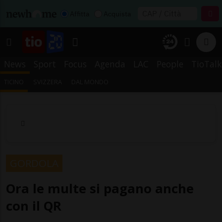
Affitta
Acquista
News
Sport
Focus
Agenda
LAC
People
TioTalk
TICINO
SVIZZERA
DAL MONDO
GORDOLA
Ora le multe si pagano anche
con il QR