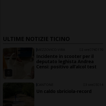
ULTIME NOTIZIE TICINO
MEZZOVICO-VIRA
2 ore
74
170
Incidente in scooter per il
deputato leghista Andrea
Censi: positivo all’alcol test
CANTONE
3 ore
5
14
Un caldo sbriciola-record