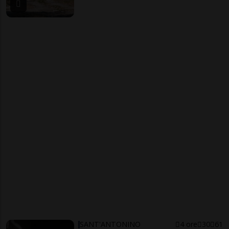
SANT'ANTONINO
4 ore
30
61