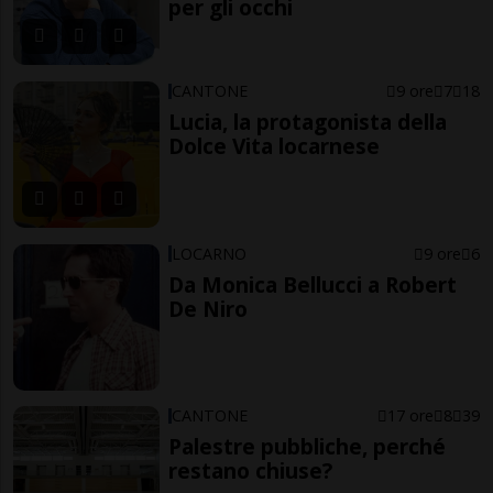
per gli occhi
CANTONE
9 ore
7
18
Lucia, la protagonista della
Dolce Vita locarnese
LOCARNO
9 ore
6
Da Monica Bellucci a Robert
De Niro
CANTONE
17 ore
8
39
Palestre pubbliche, perché
restano chiuse?