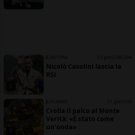
CANTONE
3 gior
168
394
Nicolò Casolini lascia la
RSI
LOCARNO
1 gior
130
Crolla il palco al Monte
Verità: «È stato come
un'onda»