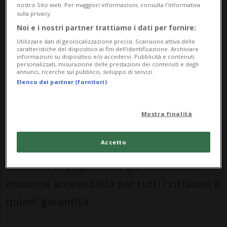
nostro Sito web. Per maggiori informazioni, consulta l'Informativa
gestione più efficiente, precisa e affidabile
sulla privacy.
Noi e i nostri partner trattiamo i dati per fornire:
delle contravvenzioni», viene spiegato oggi
Utilizzare dati di geolocalizzazione precisi. Scansione attiva delle
in una breve nota del corpo.
caratteristiche del dispositivo ai fini dell’identificazione. Archiviare
informazioni su dispositivo e/o accedervi. Pubblicità e contenuti
personalizzati, misurazione delle prestazioni dei contenuti e degli
annunci, ricerche sul pubblico, sviluppo di servizi.
Il pagamento mediante codice QR, è bene
Elenco dei partner (fornitori)
precisarlo, costituirà uno strumento
aggiuntivo. Il nuovo sistema «non preclude
Mostra finalità
alcuna categoria di utenti, poiché
Accetto
resteranno disponibili anche le attuali
modalità di pagamento già in uso». La
massima accessibilità per tutti i cittadini è
quindi garantita.