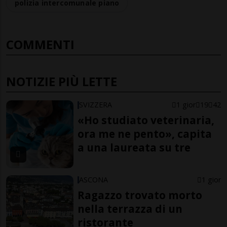
polizia intercomunale piano
COMMENTI
NOTIZIE PIÙ LETTE
SVIZZERA
1 gior
19
42
«Ho studiato veterinaria,
ora me ne pento», capita
a una laureata su tre
ASCONA
1 gior
Ragazzo trovato morto
nella terrazza di un
ristorante