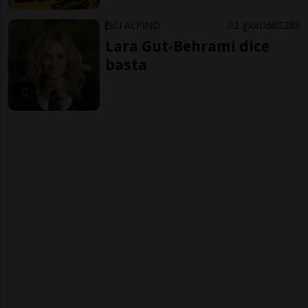
SCI ALPINO
2 gior
68
283
Lara Gut-Behrami dice
basta