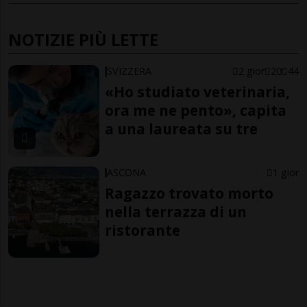
NOTIZIE PIÙ LETTE
SVIZZERA
2 gior
20
44
«Ho studiato veterinaria,
ora me ne pento», capita
a una laureata su tre
ASCONA
1 gior
Ragazzo trovato morto
nella terrazza di un
ristorante