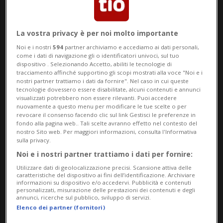
partecipanti sul passo completamente
privo di traffico motorizzato. Complice una
La vostra privacy è per noi molto importante
Noi e i nostri
594
partner archiviamo e accediamo ai dati personali,
giornata dalle condizioni meteorologiche
come i dati di navigazione gli o identificatori univoci, sul tuo
dispositivo . Selezionando Accetto, abiliti le tecnologie di
ideali, ciclisti, pattinatori e pedoni hanno
tracciamento affinché supportino gli scopi mostrati alla voce "Noi e i
nostri partner trattiamo i dati da fornire". Nel caso in cui queste
potuto percorrere in sicurezza e relax i
tecnologie dovessero essere disabilitate, alcuni contenuti e annunci
visualizzati potrebbero non essere rilevanti. Puoi accedere
circa 22 chilometri tra Fuorns e Campra.
nuovamente a questo menu per modificare le tue scelte o per
revocare il consenso facendo clic sul link Gestisci le preferenze in
fondo alla pagina web.. Tali scelte avranno effetto nel contesto del
Per sei ore la strada del passo è stata
nostro Sito web. Per maggiori informazioni, consulta l'Informativa
sulla privacy.
riservata esclusivamente alla mobilità
Noi e i nostri partner trattiamo i dati per fornire:
attiva, offrendo un’esperienza apprezzata
Utilizzare dati di geolocalizzazione precisi. Scansione attiva delle
caratteristiche del dispositivo ai fini dell’identificazione. Archiviare
sia dagli sportivi sia dalle famiglie e dagli
informazioni su dispositivo e/o accedervi. Pubblicità e contenuti
personalizzati, misurazione delle prestazioni dei contenuti e degli
amanti delle passeggiate. I riscontri sono
annunci, ricerche sul pubblico, sviluppo di servizi.
Elenco dei partner (fornitori)
stati unanimemente positivi: i