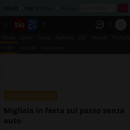
Affitta
Acquista
News
Sport
Focus
Agenda
LAC
People
TioTalk
TICINO
SVIZZERA
DAL MONDO
TICINO/GRIGIONI
Migliaia in festa sul passo senza
auto