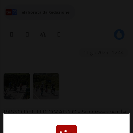
elaborata da Redazione
11 giu 2026 - 12:44
PASSO DEL LUCOMAGNO - Successo per la
seconda edizione del FreiPass Lucomagno,
che domenica ha richiamato circa 3'500