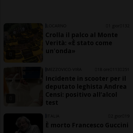
LOCARNO
1 gior
132
Crolla il palco al Monte
Verità: «È stato come
un'onda»
MEZZOVICO-VIRA
18 ore
113
251
Incidente in scooter per il
deputato leghista Andrea
Censi: positivo all’alcol
test
ITALIA
2 gior
19
È morto Francesco Guccini