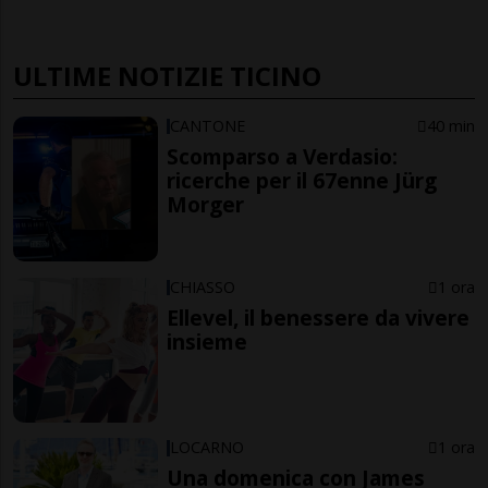
ULTIME NOTIZIE TICINO
CANTONE
40 min
Scomparso a Verdasio:
ricerche per il 67enne Jürg
Morger
CHIASSO
1 ora
Ellevel, il benessere da vivere
insieme
LOCARNO
1 ora
Una domenica con James