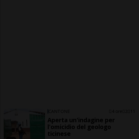
CANTONE
4 ore
2
11
Aperta un'indagine per
l'omicidio del geologo
ticinese