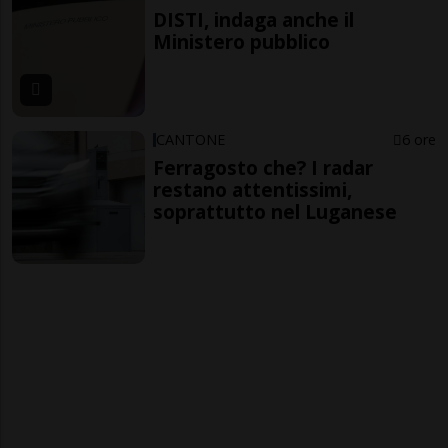
DISTI, indaga anche il
Ministero pubblico
CANTONE
6 ore
Ferragosto che? I radar
restano attentissimi,
soprattutto nel Luganese