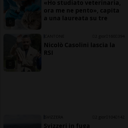
«Ho studiato veterinaria,
ora me ne pento», capita
a una laureata su tre
CANTONE
2 gior
160
394
Nicolò Casolini lascia la
RSI
SVIZZERA
2 gior
104
142
Svizzeri in fuga