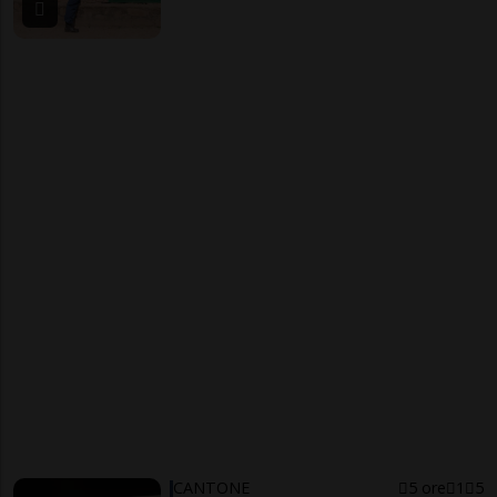
CANTONE
5 ore
1
5