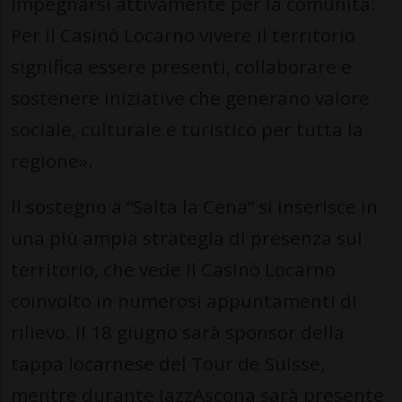
impegnarsi attivamente per la comunità.
Per il Casinò Locarno vivere il territorio
significa essere presenti, collaborare e
sostenere iniziative che generano valore
sociale, culturale e turistico per tutta la
regione».
Il sostegno a “Salta la Cena” si inserisce in
una più ampia strategia di presenza sul
territorio, che vede il Casinò Locarno
coinvolto in numerosi appuntamenti di
rilievo. Il 18 giugno sarà sponsor della
tappa locarnese del Tour de Suisse,
mentre durante JazzAscona sarà presente