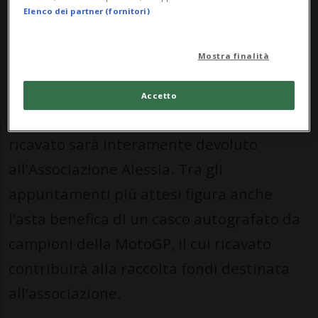
Elenco dei partner (fornitori)
proseguirà con musica, spettacoli di
freestyle, esibizioni di stuntman, attività
Mostra finalità
di mototerapia e intrattenimento per
bambini. Momento centrale della giornata
Accetto
sarà la cena di gala “Salta la Cena”, il cui
ricavato sarà interamente devoluto
all’Associazione Alessia. Tra gli
appuntamenti più attesi figura anche
l’asta benefica di un casco autografato da
campioni della MotoGP, il cui ricavato
contribuirà alla raccolta fondi destinata
all’associazione.