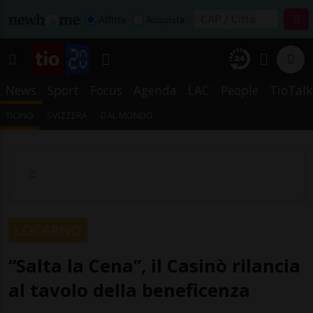
Affitta
Acquista
News
Sport
Focus
Agenda
LAC
People
TioTalk
TICINO
SVIZZERA
DAL MONDO
LOCARNO
“Salta la Cena”, il Casinò rilancia
al tavolo della beneficenza