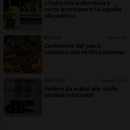
L'industria audiovisiva è
sotto pressione e fa appello
alla politica
ASCONA
4 ore
18
Cedimento del palco,
«avviata una verifica interna»
CANTONE
4 ore
11
14
Febbre da eclissi alle stelle:
occhiali introvabili