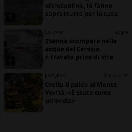
oltreconfine, lo fanno
soprattutto per la casa
LUGANO
2 gior
25enne scompare nelle
acque del Ceresio,
ritrovato privo di vita
LOCARNO
10 ore
132
Crolla il palco al Monte
Verità: «È stato come
un'onda»