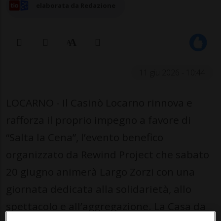
elaborata da Redazione
11 giu 2026 - 10:44
LOCARNO - Il Casinò Locarno rinnova e
rafforza il proprio impegno a favore di
“Salta la Cena”, l’evento benefico
organizzato da Rewind Project che sabato
20 giugno animerà Largo Zorzi con una
giornata dedicata alla solidarietà, allo
spettacolo e all’aggregazione. La Casa da