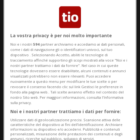
Gioco locarnese ha ospitato lo scorso 9
giugno la conferenza stampa di
presentazione, confermando il proprio
sostegno a una manifestazione che unisce
La vostra privacy è per noi molto importante
intrattenimento e impegno sociale. Dopo
Noi e i nostri
594
partner archiviamo e accediamo ai dati personali,
come i dati di navigazione gli o identificatori univoci, sul tuo
aver già affiancato l’iniziativa due anni fa,
dispositivo . Selezionando Accetto, abiliti le tecnologie di
tracciamento affinché supportino gli scopi mostrati alla voce "Noi e i
il Casinò ha deciso di rafforzare
nostri partner trattiamo i dati da fornire". Nel caso in cui queste
tecnologie dovessero essere disabilitate, alcuni contenuti e annunci
visualizzati potrebbero non essere rilevanti. Puoi accedere
ulteriormente la propria partecipazione,
nuovamente a questo menu per modificare le tue scelte o per
revocare il consenso facendo clic sul link Gestisci le preferenze in
ribadendo la volontà di essere un partner
fondo alla pagina web.. Tali scelte avranno effetto nel contesto del
nostro Sito web. Per maggiori informazioni, consulta l'Informativa
attivo per gli eventi che valorizzano il
sulla privacy.
territorio.
Noi e i nostri partner trattiamo i dati per fornire:
Utilizzare dati di geolocalizzazione precisi. Scansione attiva delle
caratteristiche del dispositivo ai fini dell’identificazione. Archiviare
Il programma si aprirà al mattino con il
informazioni su dispositivo e/o accedervi. Pubblicità e contenuti
personalizzati, misurazione delle prestazioni dei contenuti e degli
Moto Raduno Harley-Davidson e
annunci, ricerche sul pubblico, sviluppo di servizi.