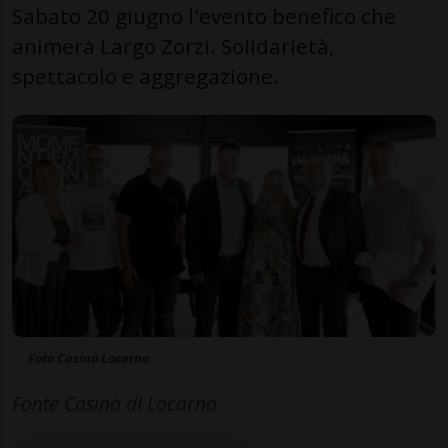
Sabato 20 giugno l'evento benefico che
animerà Largo Zorzi. Solidarietà,
spettacolo e aggregazione.
Foto Casinò Locarno
Fonte Casinò di Locarno