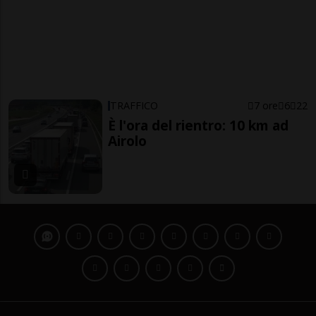
TRAFFICO
7 ore
6
22
È l'ora del rientro: 10 km ad
Airolo