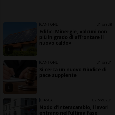
CANTONE
1 ora
8
Edifici Minergie, «alcuni non
più in grado di affrontare il
nuovo caldo»
CANTONE
1 ora
1
Si cerca un nuovo Giudice di
pace supplente
BIASCA
2 ore
2
1
Nodo d'interscambio, i lavori
entrano nell'ultima fase