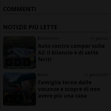
COMMENTI
NOTIZIE PIÙ LETTE
MEZZOVICO
1 gior
22
Auto contro camper sulla
A2: il bilancio è di sette
feriti
VAUD
1 gior
20
97
Famiglia torna dalle
vacanze e scopre di non
avere più una casa