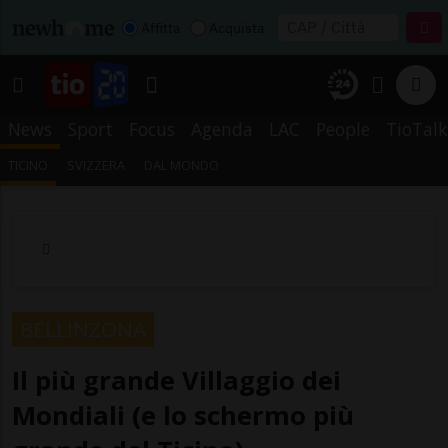
Affitta
Acquista
News
Sport
Focus
Agenda
LAC
People
TioTalk
TICINO
SVIZZERA
DAL MONDO
BELLINZONA
Il più grande Villaggio dei
Mondiali (e lo schermo più