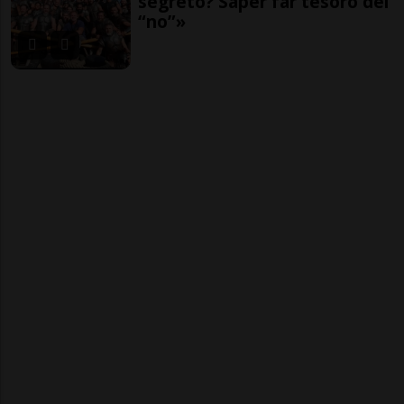
segreto? Saper far tesoro dei
“no”»