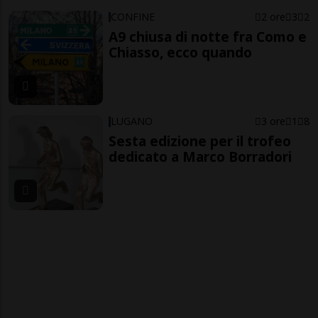
CONFINE
2 ore
3
2
A9 chiusa di notte fra Como e
Chiasso, ecco quando
LUGANO
3 ore
1
8
Sesta edizione per il trofeo
dedicato a Marco Borradori