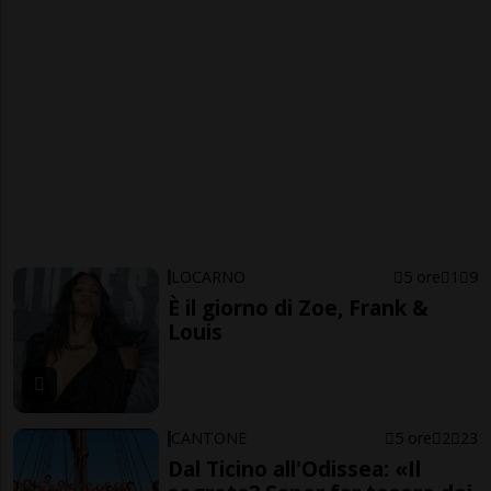
LOCARNO
5 ore
1
9
È il giorno di Zoe, Frank &
Louis
CANTONE
5 ore
2
23
Dal Ticino all'Odissea: «Il