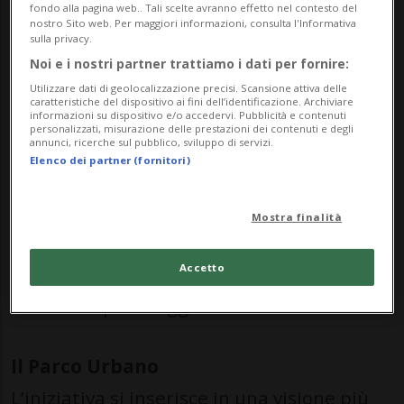
fondo alla pagina web.. Tali scelte avranno effetto nel contesto del
con concerti e dj set. Il progetto propone
nostro Sito web. Per maggiori informazioni, consulta l'Informativa
sulla privacy.
una selezione di artisti emergenti e
Noi e i nostri partner trattiamo i dati per fornire:
affermati, favorendo occasioni di incontro
Utilizzare dati di geolocalizzazione precisi. Scansione attiva delle
caratteristiche del dispositivo ai fini dell’identificazione. Archiviare
e collaborazione con musicisti provenienti
informazioni su dispositivo e/o accedervi. Pubblicità e contenuti
personalizzati, misurazione delle prestazioni dei contenuti e degli
annunci, ricerche sul pubblico, sviluppo di servizi.
da altri cantoni e promuovendo un dialogo
Elenco dei partner (fornitori)
culturale a livello nazionale. L’area offrirà
bar, numerosi posti a sedere, diversi punti
Mostra finalità
di ristoro e una zona dedicata ai bambini,
Accetto
con spettacoli in programma il sabato e la
domenica pomeriggio.
Il Parco Urbano
L’iniziativa si inserisce in una visione più