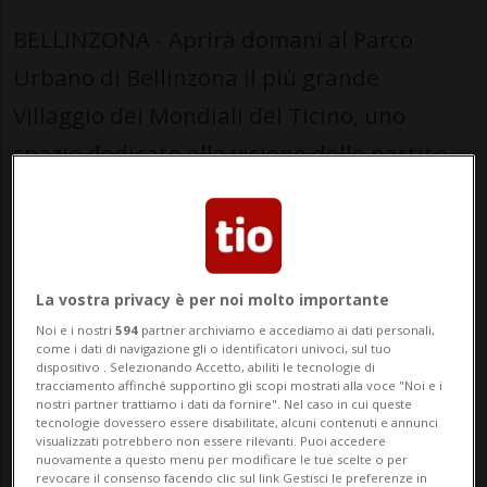
BELLINZONA - Aprirà domani al Parco
Urbano di Bellinzona il più grande
Villaggio dei Mondiali del Ticino, uno
spazio dedicato alla visione delle partite
del Campionato Mondiale FIFA 2026 e a un
ricco programma di eventi musicali e
ricreativi.
La vostra privacy è per noi molto importante
Il pubblico potrà seguire gli incontri in
Noi e i nostri
594
partner archiviamo e accediamo ai dati personali,
come i dati di navigazione gli o identificatori univoci, sul tuo
diretta su un maxischermo di 8 x 5 metri,
dispositivo . Selezionando Accetto, abiliti le tecnologie di
tracciamento affinché supportino gli scopi mostrati alla voce "Noi e i
mentre il palco secondario ospiterà le
nostri partner trattiamo i dati da fornire". Nel caso in cui queste
tecnologie dovessero essere disabilitate, alcuni contenuti e annunci
Nevermind Music Sessions, rassegna
visualizzati potrebbero non essere rilevanti. Puoi accedere
nuovamente a questo menu per modificare le tue scelte o per
dedicata alla musica svizzera e ticinese,
revocare il consenso facendo clic sul link Gestisci le preferenze in