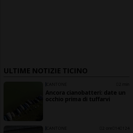
ULTIME NOTIZIE TICINO
CANTONE
2 min
Ancora cianobatteri: date un
occhio prima di tuffarvi
CANTONE
2 ore
14
124