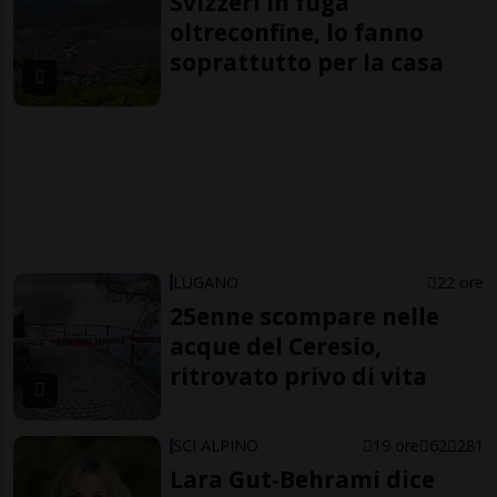
Svizzeri in fuga
oltreconfine, lo fanno
soprattutto per la casa
LUGANO
22 ore
25enne scompare nelle
acque del Ceresio,
ritrovato privo di vita
SCI ALPINO
19 ore
62
281
Lara Gut-Behrami dice