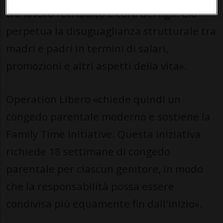
tra lavoro retribuito e cura dei figli. Ciò
perpetua la disuguaglianza strutturale tra
madri e padri in termini di salari,
promozioni e altri aspetti della vita».
Operation Libero «chiede quindi un
congedo parentale moderno e sostiene la
Family Time Initiative. Questa iniziativa
richiede 18 settimane di congedo
parentale per ciascun genitore, in modo
che la responsabilità possa essere
condivisa più equamente fin dall'inizio».