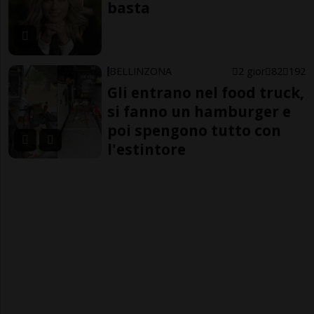
basta
BELLINZONA
2 gior
82
192
Gli entrano nel food truck,
si fanno un hamburger e
poi spengono tutto con
l'estintore