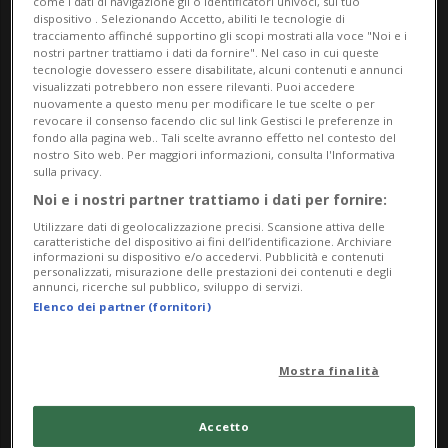
oggi) ieri sera gli attivisti di Operation
come i dati di navigazione gli o identificatori univoci, sul tuo
dispositivo . Selezionando Accetto, abiliti le tecnologie di
Libero hanno avvolto dei marsupi rosa
tracciamento affinché supportino gli scopi mostrati alla voce "Noi e i
nostri partner trattiamo i dati da fornire". Nel caso in cui queste
intorno al collo di 12 statue maschili a
tecnologie dovessero essere disabilitate, alcuni contenuti e annunci
visualizzati potrebbero non essere rilevanti. Puoi accedere
Berna, Zurigo, Basilea, Losanna, Aarau,
nuovamente a questo menu per modificare le tue scelte o per
revocare il consenso facendo clic sul link Gestisci le preferenze in
fondo alla pagina web.. Tali scelte avranno effetto nel contesto del
Coira e Lugano.
nostro Sito web. Per maggiori informazioni, consulta l'Informativa
sulla privacy.
Con questa iniziativa - si legge in una nota
Noi e i nostri partner trattiamo i dati per fornire:
- «il movimento liberale lancia un
Utilizzare dati di geolocalizzazione precisi. Scansione attiva delle
caratteristiche del dispositivo ai fini dell’identificazione. Archiviare
informazioni su dispositivo e/o accedervi. Pubblicità e contenuti
messaggio chiaro sulla responsabilità dei
personalizzati, misurazione delle prestazioni dei contenuti e degli
annunci, ricerche sul pubblico, sviluppo di servizi.
padri nella cura dei figli». Molti padri -
Elenco dei partner (fornitori)
spiegano - «desiderano svolgere un ruolo
attivo nella vita dei propri figli fin dai primi
Mostra finalità
anni. Tuttavia, il quadro politico svizzero
Accetto
rende ancora difficile una divisione equa