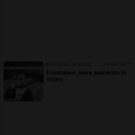
CANTONE / SVIZZERA
4 ore
20
72
Frontalieri, lieve aumento in
Ticino