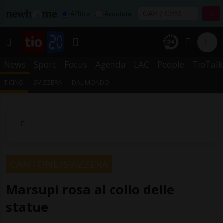
Affitta
Acquista
News
Sport
Focus
Agenda
LAC
People
TioTalk
TICINO
SVIZZERA
DAL MONDO
CANTONE/SVIZZERA
Marsupi rosa al collo delle
statue