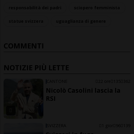
responsabilità dei padri
sciopero femminista
statue svizzera
uguaglianza di genere
COMMENTI
NOTIZIE PIÙ LETTE
CANTONE
22 ore
135
362
Nicolò Casolini lascia la
RSI
SVIZZERA
1 gior
96
139