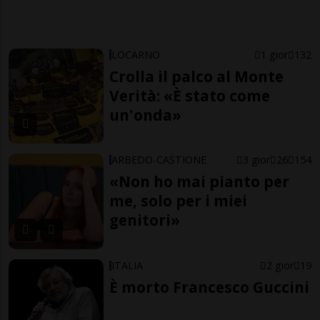
LOCARNO
1 gior
132
Crolla il palco al Monte
Verità: «È stato come
un'onda»
ARBEDO-CASTIONE
3 gior
26
154
«Non ho mai pianto per
me, solo per i miei
genitori»
ITALIA
2 gior
19
È morto Francesco Guccini