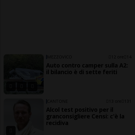
MEZZOVICO
12 ore
14
Auto contro camper sulla A2:
il bilancio è di sette feriti
CANTONE
13 ore
131
Alcol test positivo per il
granconsigliere Censi: c'è la
recidiva