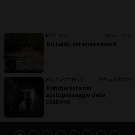
CANTONE
16 ore
6
31
Un caldo sbriciola-record
SANT'ANTONINO
17 ore
47
103
Esibizionista nel
sottopassaggio della
stazione