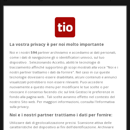
in caso di pioggia», ci spiega
l'organizzazione.
Si inizia un po' prima, per evitare l'afa
La vostra privacy è per noi molto importante
Qualche cambiamento, però c'è, ed è a
Noi e i nostri
594
partner archiviamo e accediamo ai dati personali,
vantaggio dei partecipanti: «La novità
come i dati di navigazione gli o identificatori univoci, sul tuo
dispositivo . Selezionando Accetto, abiliti le tecnologie di
principale del 2026 sono gli orari anticipati
tracciamento affinché supportino gli scopi mostrati alla voce "Noi e i
nostri partner trattiamo i dati da fornire". Nel caso in cui queste
per permettere ai partecipanti di
tecnologie dovessero essere disabilitate, alcuni contenuti e annunci
visualizzati potrebbero non essere rilevanti. Puoi accedere
approfittare maggiormente delle ore più
nuovamente a questo menu per modificare le tue scelte o per
revocare il consenso facendo clic sul link Gestisci le preferenze in
fresche della giornata. Le tradizionali
fondo alla pagina web.. Tali scelte avranno effetto nel contesto del
nostro Sito web. Per maggiori informazioni, consulta l'Informativa
colazioni offerte all’aperto dagli 11 Comuni
sulla privacy.
Noi e i nostri partner trattiamo i dati per fornire:
inizieranno quindi alle 08:30, seguite dagli
Utilizzare dati di geolocalizzazione precisi. Scansione attiva delle
spettacoli delle 09:30. Le aree animate
caratteristiche del dispositivo ai fini dell’identificazione. Archiviare