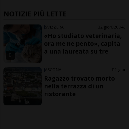
NOTIZIE PIÙ LETTE
SVIZZERA
2 gior
20
43
«Ho studiato veterinaria,
ora me ne pento», capita
a una laureata su tre
ASCONA
1 gior
Ragazzo trovato morto
nella terrazza di un
ristorante