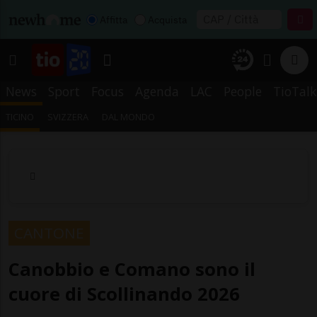
Affitta
Acquista
News
Sport
Focus
Agenda
LAC
People
TioTalk
TICINO
SVIZZERA
DAL MONDO
CANTONE
Canobbio e Comano sono il
cuore di Scollinando 2026