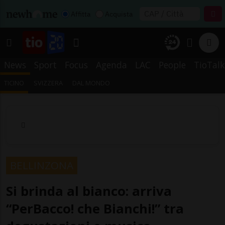
Affitta
Acquista
News
Sport
Focus
Agenda
LAC
People
TioTalk
TICINO
SVIZZERA
DAL MONDO
BELLINZONA
Si brinda al bianco: arriva
“PerBacco! che Bianchi!” tra