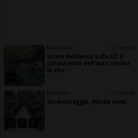
MEZZOVICO
11 ore
14
Grave incidente sulla A2: il
conducente dell'auto rischia
la vita
LOCARNO
12 ore
28
Un messaggio, 60mila nomi