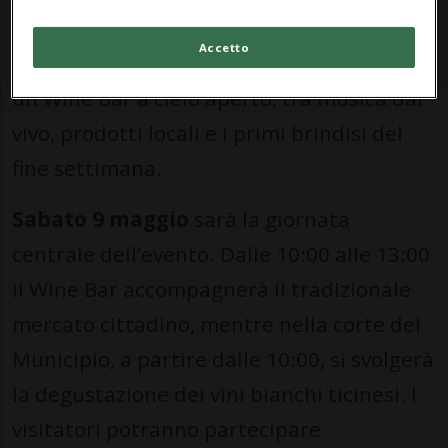
con “PerBacco! che aperitivo”: dalle 17:00
Accetto
alle 24:00 Piazza Nosetto si trasformerà in
un Wine Bar a cielo aperto, tra musica dal
vivo, prodotti locali e i primi brindisi del
fine settimana.
Sabato 9 maggio
sarà la giornata
centrale dell’evento. Dalle 10:00 alle 13:00
il Wine Bar accompagnerà il tradizionale
mercato cittadino, mentre nella corte del
Municipio, a partire dalle 10:00, si svolgerà
la degustazione dei vini bianchi ticinesi. I
visitatori potranno partecipare