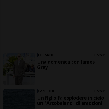
LOCARNO
1 ora
1
Una domenica con James
Gray
CANTONE
1 ora
1
Un figlio fa esplodere in cielo
un "Arcobaleno" di emozioni