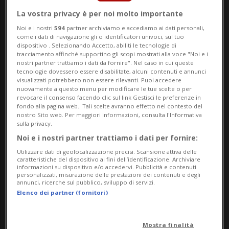
appassionati e curiosi, in un’atmosfera
La vostra privacy è per noi molto importante
conviviale che unisce gusto e territorio.
Noi e i nostri
594
partner archiviamo e accediamo ai dati personali,
come i dati di navigazione gli o identificatori univoci, sul tuo
Da oltre un secolo il Ticino è sinonimo di
dispositivo . Selezionando Accetto, abiliti le tecnologie di
tracciamento affinché supportino gli scopi mostrati alla voce "Noi e i
nostri partner trattiamo i dati da fornire". Nel caso in cui queste
Merlot, ma negli ultimi anni i vini bianchi
tecnologie dovessero essere disabilitate, alcuni contenuti e annunci
visualizzati potrebbero non essere rilevanti. Puoi accedere
hanno conquistato spazio e riconoscimenti
nuovamente a questo menu per modificare le tue scelte o per
revocare il consenso facendo clic sul link Gestisci le preferenze in
grazie a eleganza, freschezza e carattere.
fondo alla pagina web.. Tali scelte avranno effetto nel contesto del
nostro Sito web. Per maggiori informazioni, consulta l'Informativa
“PerBacco! che Bianchi!” nasce proprio per
sulla privacy.
raccontare questa evoluzione e offrire
Noi e i nostri partner trattiamo i dati per fornire:
Utilizzare dati di geolocalizzazione precisi. Scansione attiva delle
l’occasione di scoprire in anteprima le
caratteristiche del dispositivo ai fini dell’identificazione. Archiviare
informazioni su dispositivo e/o accedervi. Pubblicità e contenuti
nuove annate, espressione di un territorio
personalizzati, misurazione delle prestazioni dei contenuti e degli
annunci, ricerche sul pubblico, sviluppo di servizi.
in continua trasformazione.
Elenco dei partner (fornitori)
Il programma si apre
venerdì 8 maggio
Mostra finalità