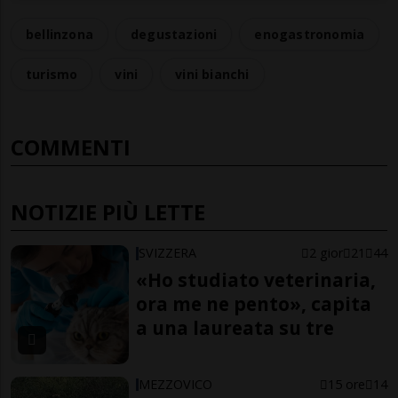
bellinzona
degustazioni
enogastronomia
turismo
vini
vini bianchi
COMMENTI
NOTIZIE PIÙ LETTE
SVIZZERA
2 gior
21
44
«Ho studiato veterinaria,
ora me ne pento», capita
a una laureata su tre
MEZZOVICO
15 ore
14