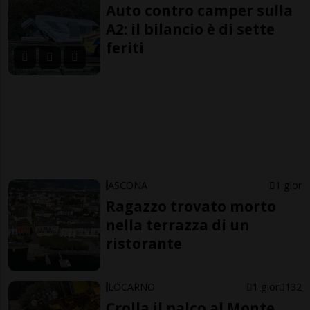
Auto contro camper sulla
A2: il bilancio è di sette
feriti
ASCONA
1 gior
Ragazzo trovato morto
nella terrazza di un
ristorante
LOCARNO
1 gior
132
Crolla il palco al Monte