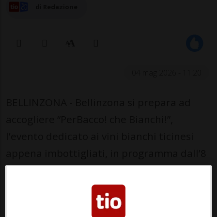
di Redazione
04 mag 2026 - 11:20
BELLINZONA - Bellinzona si prepara ad
accogliere “PerBacco! che Bianchi!”,
l’evento dedicato ai vini bianchi ticinesi
appena imbottigliati, in programma dall’8
al 10 maggio 2026. Per tre giorni il centro
storico si animerà con degustazioni,
musica e iniziative pensate per